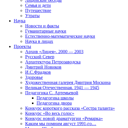
Лицейские беседы
Семья и дети
Путешествие
Утраты
Наука
Новости и факты
Гуманитарные науки
Естественно-математические науки
Наука в лицах
Проекты
Архив «Лицея». 2000 — 2003
Русский Север
Архитектура Петрозаводска
Дмитрий Новиков
И.С.Фрадков
Здоровье
Художественная галерея Дмитрия Москина
Великая Отечественная. 1941 — 1945
Педагогика С. Артемьевой
Педагогика школы
Педагогика двора
Конкурс короткого рассказа «Сестра таланта»
Конкурс «Во весь голос»
Конкурс новой драматургии «Ремарка»
Каким мы помним август 1991-го…