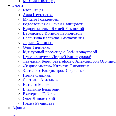
Михаил Швейцер
Блоги
Блог Лицея
Алла Нестеренко
Михаил Гольденберг
Родословная с Юлией Свинцовой
Видоискатель с Юлией Утышевой
Вернисаж с Ириной Ларионовой
Валентина Калачёва. Впечатления
Лариса Хенинен
Олег Гальченко
Культурный променад с Зоей Арнаутовой
Путешествуем с Лидией Винокуровой
Лазурный Берег без пафоса с Александрой Озолино
«Задние мысли» Кирилла Олюшкина
Застолье с Владимиром Софиенко
Ирина Савкина
Светлана Артемьева
Наталья Мешкова
Владимир Берштейн
Екатерина Габалова
Олег Липовецкий
Илона Румянцева
Афиша