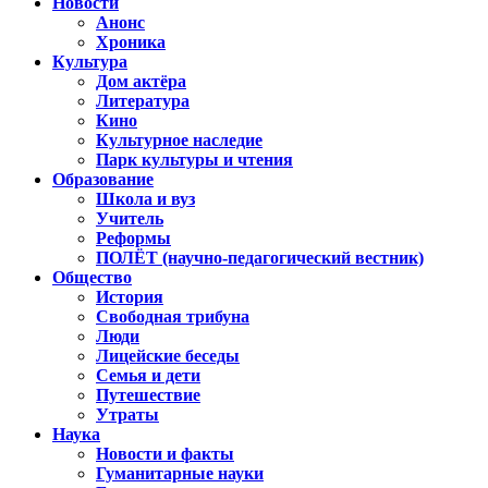
Новости
Анонс
Хроника
Культура
Дом актёра
Литература
Кино
Культурное наследие
Парк культуры и чтения
Образование
Школа и вуз
Учитель
Реформы
ПОЛЁТ (научно-педагогический вестник)
Общество
История
Свободная трибуна
Люди
Лицейские беседы
Семья и дети
Путешествие
Утраты
Наука
Новости и факты
Гуманитарные науки