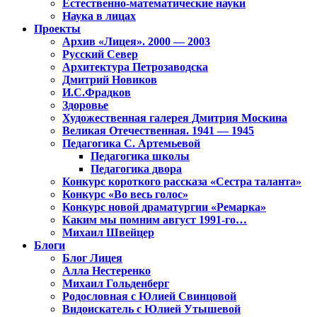
Естественно-математические науки
Наука в лицах
Проекты
Архив «Лицея». 2000 — 2003
Русский Север
Архитектура Петрозаводска
Дмитрий Новиков
И.С.Фрадков
Здоровье
Художественная галерея Дмитрия Москина
Великая Отечественная. 1941 — 1945
Педагогика С. Артемьевой
Педагогика школы
Педагогика двора
Конкурс короткого рассказа «Сестра таланта»
Конкурс «Во весь голос»
Конкурс новой драматургии «Ремарка»
Каким мы помним август 1991-го…
Михаил Швейцер
Блоги
Блог Лицея
Алла Нестеренко
Михаил Гольденберг
Родословная с Юлией Свинцовой
Видоискатель с Юлией Утышевой