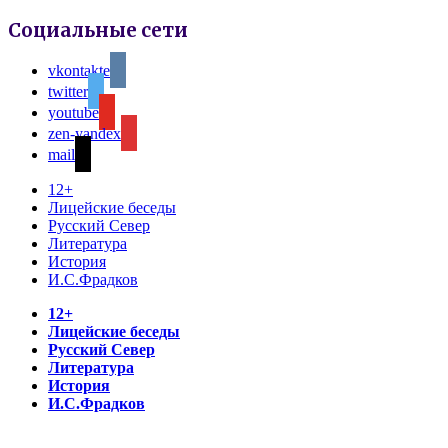
Социальные сети
vkontakte
twitter
youtube
zen-yandex
mail
12+
Лицейские беседы
Русский Север
Литература
История
И.С.Фрадков
12+
Лицейские беседы
Русский Север
Литература
История
И.С.Фрадков