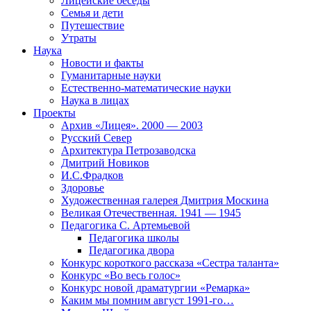
Лицейские беседы
Семья и дети
Путешествие
Утраты
Наука
Новости и факты
Гуманитарные науки
Естественно-математические науки
Наука в лицах
Проекты
Архив «Лицея». 2000 — 2003
Русский Север
Архитектура Петрозаводска
Дмитрий Новиков
И.С.Фрадков
Здоровье
Художественная галерея Дмитрия Москина
Великая Отечественная. 1941 — 1945
Педагогика С. Артемьевой
Педагогика школы
Педагогика двора
Конкурс короткого рассказа «Сестра таланта»
Конкурс «Во весь голос»
Конкурс новой драматургии «Ремарка»
Каким мы помним август 1991-го…