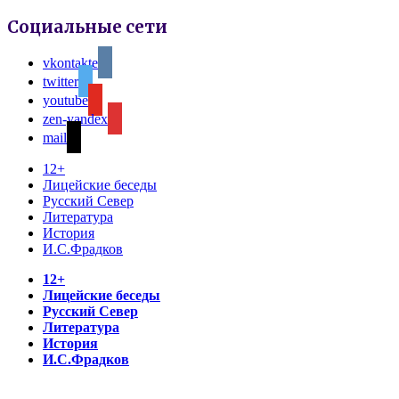
Социальные сети
vkontakte
twitter
youtube
zen-yandex
mail
12+
Лицейские беседы
Русский Север
Литература
История
И.С.Фрадков
12+
Лицейские беседы
Русский Север
Литература
История
И.С.Фрадков