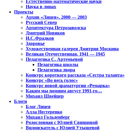
Естественно-математические науки
Наука в лицах
Проекты
Архив «Лицея». 2000 — 2003
Русский Север
Архитектура Петрозаводска
Дмитрий Новиков
И.С.Фрадков
Здоровье
Художественная галерея Дмитрия Москина
Великая Отечественная. 1941 — 1945
Педагогика С. Артемьевой
Педагогика школы
Педагогика двора
Конкурс короткого рассказа «Сестра таланта»
Конкурс «Во весь голос»
Конкурс новой драматургии «Ремарка»
Каким мы помним август 1991-го…
Михаил Швейцер
Блоги
Блог Лицея
Алла Нестеренко
Михаил Гольденберг
Родословная с Юлией Свинцовой
Видоискатель с Юлией Утышевой