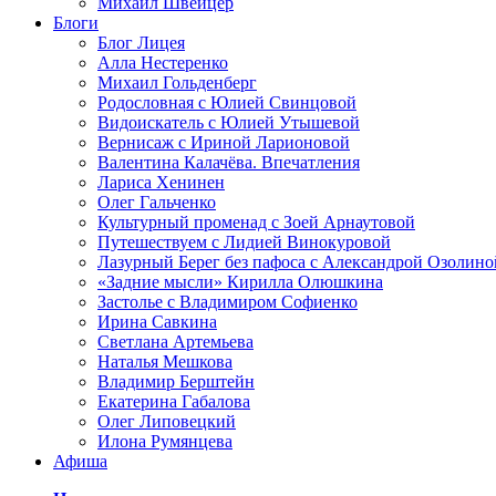
Михаил Швейцер
Блоги
Блог Лицея
Алла Нестеренко
Михаил Гольденберг
Родословная с Юлией Свинцовой
Видоискатель с Юлией Утышевой
Вернисаж с Ириной Ларионовой
Валентина Калачёва. Впечатления
Лариса Хенинен
Олег Гальченко
Культурный променад с Зоей Арнаутовой
Путешествуем с Лидией Винокуровой
Лазурный Берег без пафоса с Александрой Озолино
«Задние мысли» Кирилла Олюшкина
Застолье с Владимиром Софиенко
Ирина Савкина
Светлана Артемьева
Наталья Мешкова
Владимир Берштейн
Екатерина Габалова
Олег Липовецкий
Илона Румянцева
Афиша