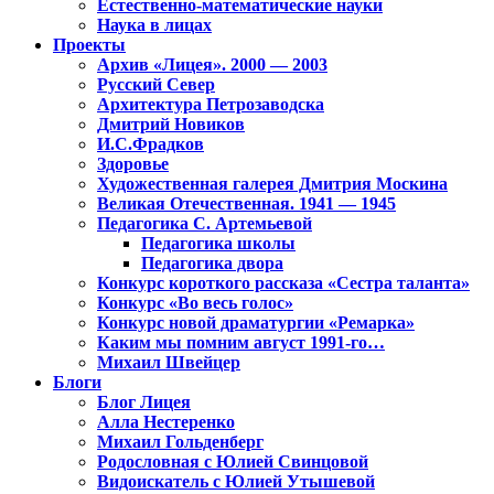
Естественно-математические науки
Наука в лицах
Проекты
Архив «Лицея». 2000 — 2003
Русский Север
Архитектура Петрозаводска
Дмитрий Новиков
И.С.Фрадков
Здоровье
Художественная галерея Дмитрия Москина
Великая Отечественная. 1941 — 1945
Педагогика С. Артемьевой
Педагогика школы
Педагогика двора
Конкурс короткого рассказа «Сестра таланта»
Конкурс «Во весь голос»
Конкурс новой драматургии «Ремарка»
Каким мы помним август 1991-го…
Михаил Швейцер
Блоги
Блог Лицея
Алла Нестеренко
Михаил Гольденберг
Родословная с Юлией Свинцовой
Видоискатель с Юлией Утышевой