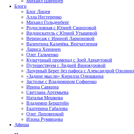
Михаил Швейцер
Блоги
Блог Лицея
Алла Нестеренко
Михаил Гольденберг
Родословная с Юлией Свинцовой
Видоискатель с Юлией Утышевой
Вернисаж с Ириной Ларионовой
Валентина Калачёва. Впечатления
Лариса Хенинен
Олег Гальченко
Культурный променад с Зоей Арнаутовой
Путешествуем с Лидией Винокуровой
Лазурный Берег без пафоса с Александрой Озолино
«Задние мысли» Кирилла Олюшкина
Застолье с Владимиром Софиенко
Ирина Савкина
Светлана Артемьева
Наталья Мешкова
Владимир Берштейн
Екатерина Габалова
Олег Липовецкий
Илона Румянцева
Афиша