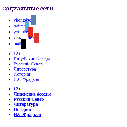
Социальные сети
vkontakte
twitter
youtube
zen-yandex
mail
12+
Лицейские беседы
Русский Север
Литература
История
И.С.Фрадков
12+
Лицейские беседы
Русский Север
Литература
История
И.С.Фрадков