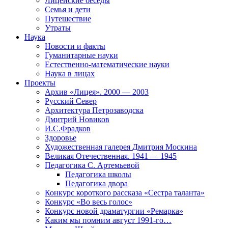
Лицейские беседы
Семья и дети
Путешествие
Утраты
Наука
Новости и факты
Гуманитарные науки
Естественно-математические науки
Наука в лицах
Проекты
Архив «Лицея». 2000 — 2003
Русский Север
Архитектура Петрозаводска
Дмитрий Новиков
И.С.Фрадков
Здоровье
Художественная галерея Дмитрия Москина
Великая Отечественная. 1941 — 1945
Педагогика С. Артемьевой
Педагогика школы
Педагогика двора
Конкурс короткого рассказа «Сестра таланта»
Конкурс «Во весь голос»
Конкурс новой драматургии «Ремарка»
Каким мы помним август 1991-го…