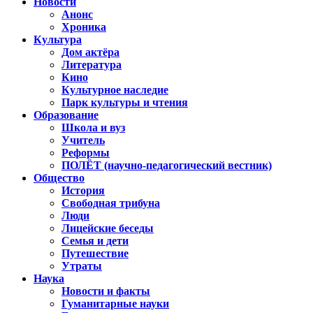
Новости
Анонс
Хроника
Культура
Дом актёра
Литература
Кино
Культурное наследие
Парк культуры и чтения
Образование
Школа и вуз
Учитель
Реформы
ПОЛЁТ (научно-педагогический вестник)
Общество
История
Свободная трибуна
Люди
Лицейские беседы
Семья и дети
Путешествие
Утраты
Наука
Новости и факты
Гуманитарные науки