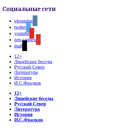
Социальные сети
vkontakte
twitter
youtube
zen-yandex
mail
12+
Лицейские беседы
Русский Север
Литература
История
И.С.Фрадков
12+
Лицейские беседы
Русский Север
Литература
История
И.С.Фрадков