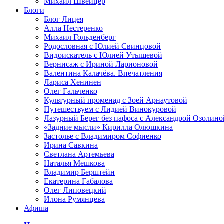
Михаил Швейцер
Блоги
Блог Лицея
Алла Нестеренко
Михаил Гольденберг
Родословная с Юлией Свинцовой
Видоискатель с Юлией Утышевой
Вернисаж с Ириной Ларионовой
Валентина Калачёва. Впечатления
Лариса Хенинен
Олег Гальченко
Культурный променад с Зоей Арнаутовой
Путешествуем с Лидией Винокуровой
Лазурный Берег без пафоса с Александрой Озолино
«Задние мысли» Кирилла Олюшкина
Застолье с Владимиром Софиенко
Ирина Савкина
Светлана Артемьева
Наталья Мешкова
Владимир Берштейн
Екатерина Габалова
Олег Липовецкий
Илона Румянцева
Афиша