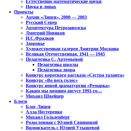
Естественно-математические науки
Наука в лицах
Проекты
Архив «Лицея». 2000 — 2003
Русский Север
Архитектура Петрозаводска
Дмитрий Новиков
И.С.Фрадков
Здоровье
Художественная галерея Дмитрия Москина
Великая Отечественная. 1941 — 1945
Педагогика С. Артемьевой
Педагогика школы
Педагогика двора
Конкурс короткого рассказа «Сестра таланта»
Конкурс «Во весь голос»
Конкурс новой драматургии «Ремарка»
Каким мы помним август 1991-го…
Михаил Швейцер
Блоги
Блог Лицея
Алла Нестеренко
Михаил Гольденберг
Родословная с Юлией Свинцовой
Видоискатель с Юлией Утышевой