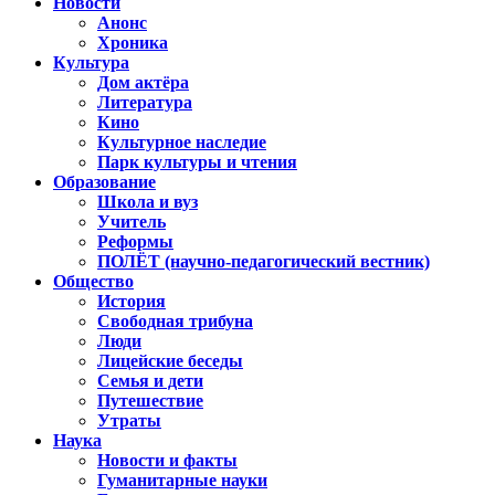
Новости
Анонс
Хроника
Культура
Дом актёра
Литература
Кино
Культурное наследие
Парк культуры и чтения
Образование
Школа и вуз
Учитель
Реформы
ПОЛЁТ (научно-педагогический вестник)
Общество
История
Свободная трибуна
Люди
Лицейские беседы
Семья и дети
Путешествие
Утраты
Наука
Новости и факты
Гуманитарные науки