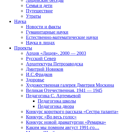
Лицейские беседы
Семья и дети
Путешествие
Утраты
Наука
Новости и факты
Гуманитарные науки
Естественно-математические науки
Наука в лицах
Проекты
Архив «Лицея». 2000 — 2003
Русский Север
Архитектура Петрозаводска
Дмитрий Новиков
И.С.Фрадков
Здоровье
Художественная галерея Дмитрия Москина
Великая Отечественная. 1941 — 1945
Педагогика С. Артемьевой
Педагогика школы
Педагогика двора
Конкурс короткого рассказа «Сестра таланта»
Конкурс «Во весь голос»
Конкурс новой драматургии «Ремарка»
Каким мы помним август 1991-го…