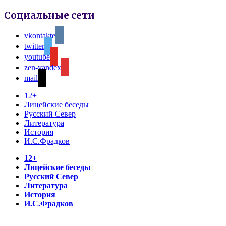
Социальные сети
vkontakte
twitter
youtube
zen-yandex
mail
12+
Лицейские беседы
Русский Север
Литература
История
И.С.Фрадков
12+
Лицейские беседы
Русский Север
Литература
История
И.С.Фрадков