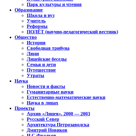
Парк культуры и чтения
Образование
Школа и вуз
Учитель
Реформы
ПОЛЁТ (научно-педагогический вестник)
Общество
История
Свободная трибуна
Люди
Лицейские беседы
Семья и дети
Путешествие
Утраты
Наука
Новости и факты
Гуманитарные науки
Естественно-математические науки
Наука в лицах
Проекты
Архив «Лицея». 2000 — 2003
Русский Север
Архитектура Петрозаводска
Дмитрий Новиков
И.С.Фрадков