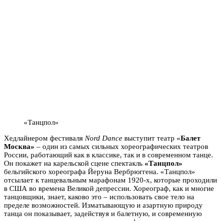
«Танцпол»
Хедлайнером фестиваля
Nord Dance
выступит театр «
Балет
Москва»
– один из самых сильных хореографических театров
России, работающий как в классике, так и в современном танце.
Он покажет на карельской сцене спектакль
«Танцпол»
бельгийского хореографа Йеруна Вербрюггена. «Танцпол»
отсылает к танцевальным марафонам 1920-х, которые проходили
в США во времена Великой депрессии. Хореограф, как и многие
танцовщики, знает, каково это – использовать свое тело на
пределе возможностей. Изматывающую и азартную природу
танца он показывает, задействуя и балетную, и современную