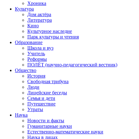
Хроника
Культура
Дом актёра
Литература
Кино
Культурное наследие
Парк культуры и чтения
Образование
Школа и вуз
Учитель
Реформы
ПОЛЁТ (научно-педагогический вестник)
Общество
История
Свободная трибуна
Люди
Лицейские беседы
Семья и дети
Путешествие
Утраты
Наука
Новости и факты
Гуманитарные науки
Естественно-математические науки
Наука в лицах