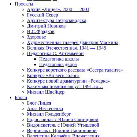
Проекты
Архив «Лицея». 2000 — 2003
Русский Север
Архитектура Петрозаводска
Дмитрий Новиков
И.С.Фрадков
Здоровье
Художественная галерея Дмитрия Москина
Великая Отечественная. 1941 — 1945
Педагогика С. Артемьевой
Педагогика школы
Педагогика двора
Конкурс короткого рассказа «Сестра таланта»
Конкурс «Во весь голос»
Конкурс новой драматургии «Ремарка»
Каким мы помним август 1991-го…
Михаил Швейцер
Блоги
Блог Лицея
Алла Нестеренко
Михаил Гольденберг
Родословная с Юлией Свинцовой
Видоискатель с Юлией Утышевой
Вернисаж с Ириной Ларионовой
Валентина Калачёва. Впечатления