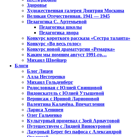
Здоровье
Художественная галерея Дмитрия Москина
Великая Отечественная. 1941 — 1945
Педагогика С. Артемьевой
Педагогика школы
Педагогика двора
Конкурс короткого рассказа «Сестра таланта»
Конкурс «Во весь голос»
Конкурс новой драматургии «Ремарка»
Каким мы помним август 1991-го…
Михаил Швейцер
Блоги
Блог Лицея
Алла Нестеренко
Михаил Гольденберг
Родословная с Юлией Свинцовой
Видоискатель с Юлией Утышевой
Вернисаж с Ириной Ларионовой
Валентина Калачёва. Впечатления
Лариса Хенинен
Олег Гальченко
Культурный променад с Зоей Арнаутовой
Путешествуем с Лидией Винокуровой
Лазурный Берег без пафоса с Александрой