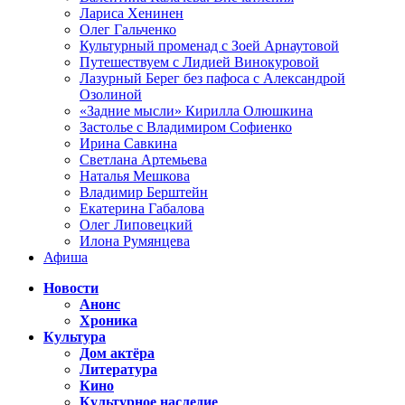
Лариса Хенинен
Олег Гальченко
Культурный променад с Зоей Арнаутовой
Путешествуем с Лидией Винокуровой
Лазурный Берег без пафоса с Александрой
Озолиной
«Задние мысли» Кирилла Олюшкина
Застолье с Владимиром Софиенко
Ирина Савкина
Светлана Артемьева
Наталья Мешкова
Владимир Берштейн
Екатерина Габалова
Олег Липовецкий
Илона Румянцева
Афиша
Новости
Анонс
Хроника
Культура
Дом актёра
Литература
Кино
Культурное наследие