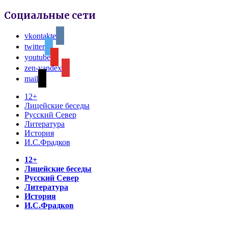
Социальные сети
vkontakte
twitter
youtube
zen-yandex
mail
12+
Лицейские беседы
Русский Север
Литература
История
И.С.Фрадков
12+
Лицейские беседы
Русский Север
Литература
История
И.С.Фрадков