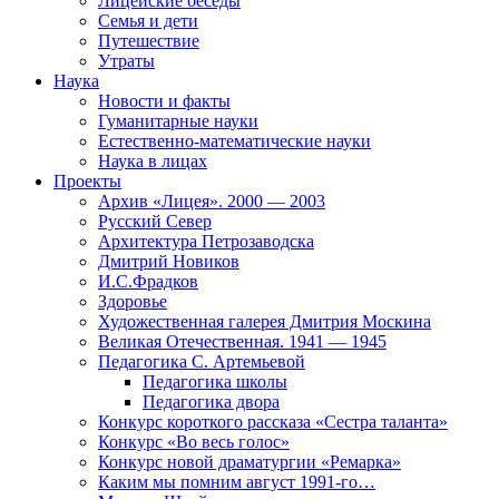
Лицейские беседы
Семья и дети
Путешествие
Утраты
Наука
Новости и факты
Гуманитарные науки
Естественно-математические науки
Наука в лицах
Проекты
Архив «Лицея». 2000 — 2003
Русский Север
Архитектура Петрозаводска
Дмитрий Новиков
И.С.Фрадков
Здоровье
Художественная галерея Дмитрия Москина
Великая Отечественная. 1941 — 1945
Педагогика С. Артемьевой
Педагогика школы
Педагогика двора
Конкурс короткого рассказа «Сестра таланта»
Конкурс «Во весь голос»
Конкурс новой драматургии «Ремарка»
Каким мы помним август 1991-го…