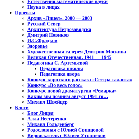
Естественно-математические науки
Наука в лицах
Проекты
Архив «Лицея». 2000 — 2003
Русский Север
Архитектура Петрозаводска
Дмитрий Новиков
И.С.Фрадков
Здоровье
Художественная галерея Дмитрия Москина
Великая Отечественная. 1941 — 1945
Педагогика С. Артемьевой
Педагогика школы
Педагогика двора
Конкурс короткого рассказа «Сестра таланта»
Конкурс «Во весь голос»
Конкурс новой драматургии «Ремарка»
Каким мы помним август 1991-го…
Михаил Швейцер
Блоги
Блог Лицея
Алла Нестеренко
Михаил Гольденберг
Родословная с Юлией Свинцовой
Видоискатель с Юлией Утышевой