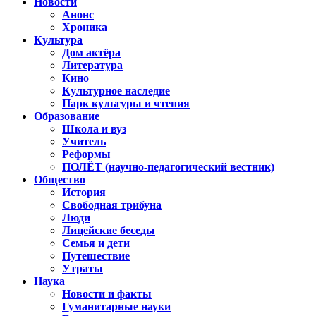
Новости
Анонс
Хроника
Культура
Дом актёра
Литература
Кино
Культурное наследие
Парк культуры и чтения
Образование
Школа и вуз
Учитель
Реформы
ПОЛЁТ (научно-педагогический вестник)
Общество
История
Свободная трибуна
Люди
Лицейские беседы
Семья и дети
Путешествие
Утраты
Наука
Новости и факты
Гуманитарные науки