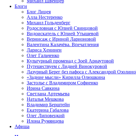
Михаил Швейцер
Блоги
Блог Лицея
Алла Нестеренко
Михаил Гольденберг
Родословная с Юлией Свинцовой
Видоискатель с Юлией Утышевой
Вернисаж с Ириной Ларионовой
Валентина Калачёва. Впечатления
Лариса Хенинен
Олег Гальченко
Культурный променад с Зоей Арнаутовой
Путешествуем с Лидией Винокуровой
Лазурный Берег без пафоса с Александрой Озолино
«Задние мысли» Кирилла Олюшкина
Застолье с Владимиром Софиенко
Ирина Савкина
Светлана Артемьева
Наталья Мешкова
Владимир Берштейн
Екатерина Габалова
Олег Липовецкий
Илона Румянцева
Афиша