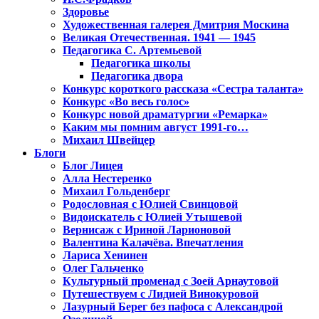
Здоровье
Художественная галерея Дмитрия Москина
Великая Отечественная. 1941 — 1945
Педагогика С. Артемьевой
Педагогика школы
Педагогика двора
Конкурс короткого рассказа «Сестра таланта»
Конкурс «Во весь голос»
Конкурс новой драматургии «Ремарка»
Каким мы помним август 1991-го…
Михаил Швейцер
Блоги
Блог Лицея
Алла Нестеренко
Михаил Гольденберг
Родословная с Юлией Свинцовой
Видоискатель с Юлией Утышевой
Вернисаж с Ириной Ларионовой
Валентина Калачёва. Впечатления
Лариса Хенинен
Олег Гальченко
Культурный променад с Зоей Арнаутовой
Путешествуем с Лидией Винокуровой
Лазурный Берег без пафоса с Александрой