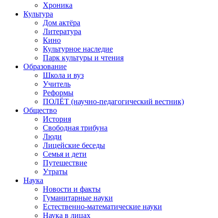
Хроника
Культура
Дом актёра
Литература
Кино
Культурное наследие
Парк культуры и чтения
Образование
Школа и вуз
Учитель
Реформы
ПОЛЁТ (научно-педагогический вестник)
Общество
История
Свободная трибуна
Люди
Лицейские беседы
Семья и дети
Путешествие
Утраты
Наука
Новости и факты
Гуманитарные науки
Естественно-математические науки
Наука в лицах