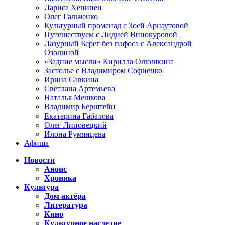
Лариса Хенинен
Олег Гальченко
Культурный променад с Зоей Арнаутовой
Путешествуем с Лидией Винокуровой
Лазурный Берег без пафоса с Александрой
Озолиной
«Задние мысли» Кирилла Олюшкина
Застолье с Владимиром Софиенко
Ирина Савкина
Светлана Артемьева
Наталья Мешкова
Владимир Берштейн
Екатерина Габалова
Олег Липовецкий
Илона Румянцева
Афиша
Новости
Анонс
Хроника
Культура
Дом актёра
Литература
Кино
Культурное наследие