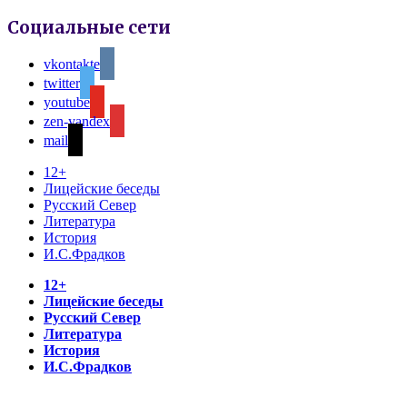
Социальные сети
vkontakte
twitter
youtube
zen-yandex
mail
12+
Лицейские беседы
Русский Север
Литература
История
И.С.Фрадков
12+
Лицейские беседы
Русский Север
Литература
История
И.С.Фрадков