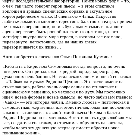
черты исследовательской лаборатории. Поиск новых форм – то,
о чем так часто говорят герои пьесы, – в этом спектакле
воплощен в зримых сценических образах и актуальном
хореографическом языке. В спектакле «Чайка. Искусство
любить» ломаются многие стереотипы балетного театра, причем
не только в переносном, но и в буквальном смысле: планшет
сцены перестает быть ровной плоскостью для танца, и это
метафора внутреннего мира героев, в котором все сломано,
перевернуто, непостоянно, где на наших глазах
переворачивается их жизнь…
Автор либретто к спектаклю Ольга Погодина-Кузмина:
«Работать с Кириллом Симоновым всегда непросто, но очень
интересно. Он принадлежит к редкой породе хореографов,
думающих нешаблонно. Не стал исключением и новый спектакль
– «Чайка» на музыку Родиона Щедрина. Это эксперимент на
стыке жанров, работа очень современная по стилистике и
сценическому решению, но чеховская по духу. Мы постоянно
ищем новые формы и новые смыслы, но часто забываем главное:
«Чайка» — это история любви. Именно любовь – поэтическая и
самовластная, жертвенная или эгоистичная, юная или последняя
в жизни – становится главной темой пьесы Чехова и балета
Родина Щедрина по ее мотивам. Вот эти «пять пудов любви» мы
все, создатели спектакля, и стремимся обрушить на зрителя,
чтобы через эту душевную встряску вместе обрести новое
понимание жизни».