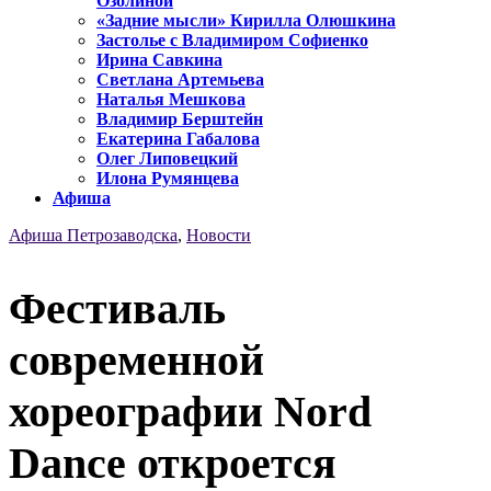
Озолиной
«Задние мысли» Кирилла Олюшкина
Застолье с Владимиром Софиенко
Ирина Савкина
Светлана Артемьева
Наталья Мешкова
Владимир Берштейн
Екатерина Габалова
Олег Липовецкий
Илона Румянцева
Афиша
Афиша Петрозаводска
,
Новости
Фестиваль
современной
хореографии Nord
Dance откроется