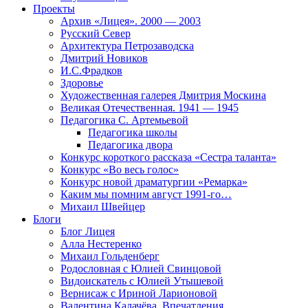
Проекты
Архив «Лицея». 2000 — 2003
Русский Север
Архитектура Петрозаводска
Дмитрий Новиков
И.С.Фрадков
Здоровье
Художественная галерея Дмитрия Москина
Великая Отечественная. 1941 — 1945
Педагогика С. Артемьевой
Педагогика школы
Педагогика двора
Конкурс короткого рассказа «Сестра таланта»
Конкурс «Во весь голос»
Конкурс новой драматургии «Ремарка»
Каким мы помним август 1991-го…
Михаил Швейцер
Блоги
Блог Лицея
Алла Нестеренко
Михаил Гольденберг
Родословная с Юлией Свинцовой
Видоискатель с Юлией Утышевой
Вернисаж с Ириной Ларионовой
Валентина Калачёва. Впечатления