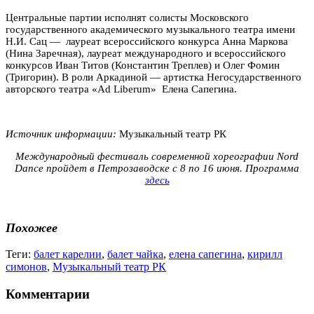
Центральные партии исполнят солисты Московского
государственного академического музыкального театра имени
Н.И. Сац — лауреат всероссийского конкурса Анна Маркова
(Нина Заречная), лауреат международного и всероссийского
конкурсов Иван Титов (Константин Треплев) и Олег Фомин
(Тригорин). В роли Аркадиной — артистка Негосударственного
авторского театра «Ad Liberum» Елена Сапегина.
Источник информации:
Музыкальный театр РК
Международный фестиваль современной хореографии Nord
Dance пройдет в Петрозаводске с 8 по 16 июня. Программа
здесь
Похожее
Теги:
балет карелии
,
балет чайка
,
елена сапегина
,
кирилл
симонов
,
Музыкальный театр РК
Комментарии