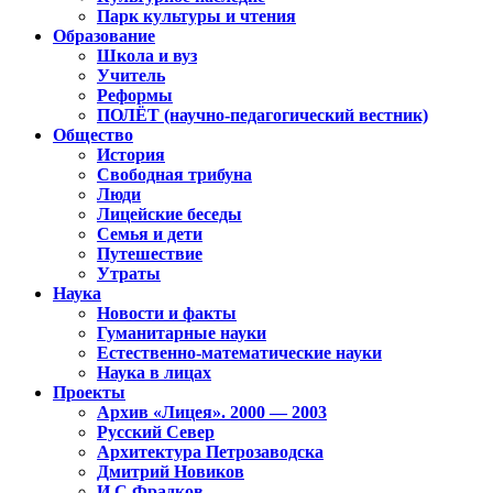
Парк культуры и чтения
Образование
Школа и вуз
Учитель
Реформы
ПОЛЁТ (научно-педагогический вестник)
Общество
История
Свободная трибуна
Люди
Лицейские беседы
Семья и дети
Путешествие
Утраты
Наука
Новости и факты
Гуманитарные науки
Естественно-математические науки
Наука в лицах
Проекты
Архив «Лицея». 2000 — 2003
Русский Север
Архитектура Петрозаводска
Дмитрий Новиков
И.С.Фрадков