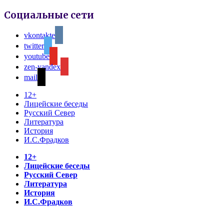
Социальные сети
vkontakte
twitter
youtube
zen-yandex
mail
12+
Лицейские беседы
Русский Север
Литература
История
И.С.Фрадков
12+
Лицейские беседы
Русский Север
Литература
История
И.С.Фрадков