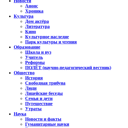
Новости
Анонс
Хроника
Культура
Дом актёра
Литература
Кино
Культурное наследие
Парк культуры и чтения
Образование
Школа и вуз
Учитель
Реформы
ПОЛЁТ (научно-педагогический вестник)
Общество
История
Свободная трибуна
Люди
Лицейские беседы
Семья и дети
Путешествие
Утраты
Наука
Новости и факты
Гуманитарные науки