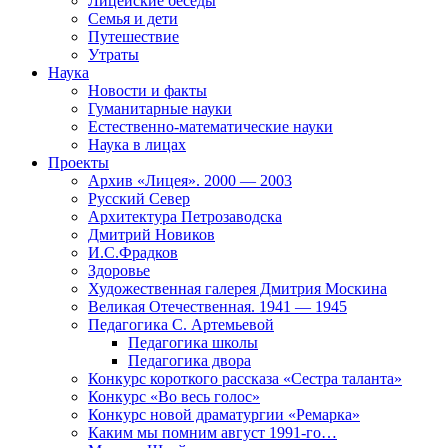
Лицейские беседы
Семья и дети
Путешествие
Утраты
Наука
Новости и факты
Гуманитарные науки
Естественно-математические науки
Наука в лицах
Проекты
Архив «Лицея». 2000 — 2003
Русский Север
Архитектура Петрозаводска
Дмитрий Новиков
И.С.Фрадков
Здоровье
Художественная галерея Дмитрия Москина
Великая Отечественная. 1941 — 1945
Педагогика С. Артемьевой
Педагогика школы
Педагогика двора
Конкурс короткого рассказа «Сестра таланта»
Конкурс «Во весь голос»
Конкурс новой драматургии «Ремарка»
Каким мы помним август 1991-го…