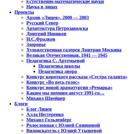
Естественно-математические науки
Наука в лицах
Проекты
Архив «Лицея». 2000 — 2003
Русский Север
Архитектура Петрозаводска
Дмитрий Новиков
И.С.Фрадков
Здоровье
Художественная галерея Дмитрия Москина
Великая Отечественная. 1941 — 1945
Педагогика С. Артемьевой
Педагогика школы
Педагогика двора
Конкурс короткого рассказа «Сестра таланта»
Конкурс «Во весь голос»
Конкурс новой драматургии «Ремарка»
Каким мы помним август 1991-го…
Михаил Швейцер
Блоги
Блог Лицея
Алла Нестеренко
Михаил Гольденберг
Родословная с Юлией Свинцовой
Видоискатель с Юлией Утышевой