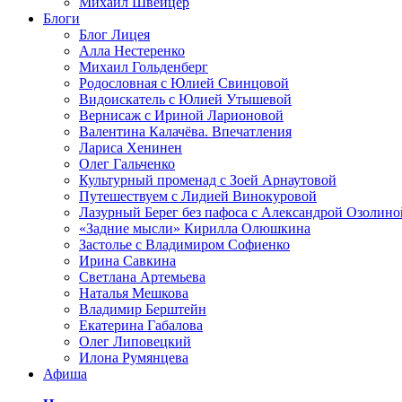
Михаил Швейцер
Блоги
Блог Лицея
Алла Нестеренко
Михаил Гольденберг
Родословная с Юлией Свинцовой
Видоискатель с Юлией Утышевой
Вернисаж с Ириной Ларионовой
Валентина Калачёва. Впечатления
Лариса Хенинен
Олег Гальченко
Культурный променад с Зоей Арнаутовой
Путешествуем с Лидией Винокуровой
Лазурный Берег без пафоса с Александрой Озолино
«Задние мысли» Кирилла Олюшкина
Застолье с Владимиром Софиенко
Ирина Савкина
Светлана Артемьева
Наталья Мешкова
Владимир Берштейн
Екатерина Габалова
Олег Липовецкий
Илона Румянцева
Афиша