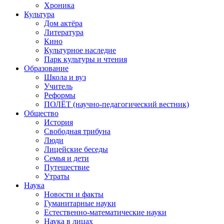
Хроника
Культура
Дом актёра
Литература
Кино
Культурное наследие
Парк культуры и чтения
Образование
Школа и вуз
Учитель
Реформы
ПОЛЁТ (научно-педагогический вестник)
Общество
История
Свободная трибуна
Люди
Лицейские беседы
Семья и дети
Путешествие
Утраты
Наука
Новости и факты
Гуманитарные науки
Естественно-математические науки
Наука в лицах