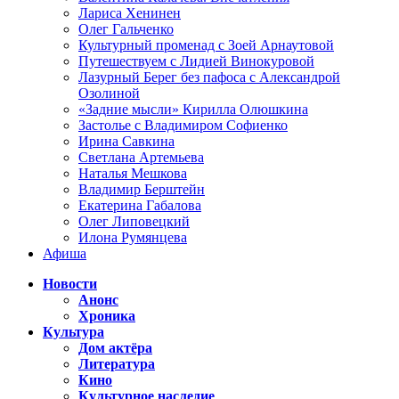
Лариса Хенинен
Олег Гальченко
Культурный променад с Зоей Арнаутовой
Путешествуем с Лидией Винокуровой
Лазурный Берег без пафоса с Александрой
Озолиной
«Задние мысли» Кирилла Олюшкина
Застолье с Владимиром Софиенко
Ирина Савкина
Светлана Артемьева
Наталья Мешкова
Владимир Берштейн
Екатерина Габалова
Олег Липовецкий
Илона Румянцева
Афиша
Новости
Анонс
Хроника
Культура
Дом актёра
Литература
Кино
Культурное наследие