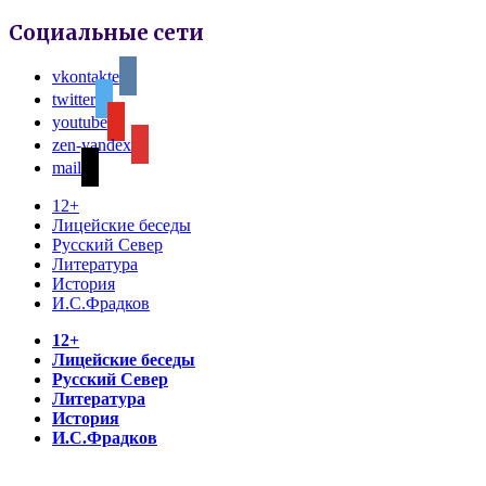
Социальные сети
vkontakte
twitter
youtube
zen-yandex
mail
12+
Лицейские беседы
Русский Север
Литература
История
И.С.Фрадков
12+
Лицейские беседы
Русский Север
Литература
История
И.С.Фрадков