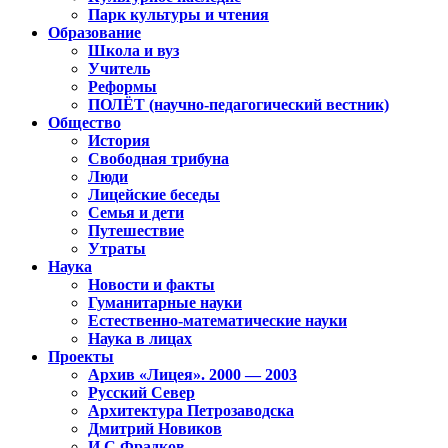
Парк культуры и чтения
Образование
Школа и вуз
Учитель
Реформы
ПОЛЁТ (научно-педагогический вестник)
Общество
История
Свободная трибуна
Люди
Лицейские беседы
Семья и дети
Путешествие
Утраты
Наука
Новости и факты
Гуманитарные науки
Естественно-математические науки
Наука в лицах
Проекты
Архив «Лицея». 2000 — 2003
Русский Север
Архитектура Петрозаводска
Дмитрий Новиков
И.С.Фрадков