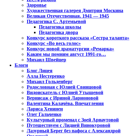
Здоровье
Художественная галерея Дмитрия Москина
Великая Отечественная. 1941 — 1945
Педагогика С. Артемьевой
Педагогика школы
Педагогика двора
Конкурс короткого рассказа «Сестра таланта»
Конкурс «Во весь голос»
Конкурс новой драматургии «Ремарка»
Каким мы помним август 1991-го…
Михаил Швейцер
Блоги
Блог Лицея
Алла Нестеренко
Михаил Гольденберг
Родословная с Юлией Свинцовой
Видоискатель с Юлией Утышевой
Вернисаж с Ириной Ларионовой
Валентина Калачёва. Впечатления
Лариса Хенинен
Олег Гальченко
Культурный променад с Зоей Арнаутовой
Путешествуем с Лидией Винокуровой
Лазурный Берег без пафоса с Александрой