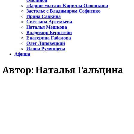
Озолиной
«Задние мысли» Кирилла Олюшкина
Застолье с Владимиром Софиенко
Ирина Савкина
Светлана Артемьева
Наталья Мешкова
Владимир Берштейн
Екатерина Габалова
Олег Липовецкий
Илона Румянцева
Афиша
Автор:
Наталья Гальцина