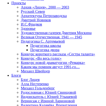
Проекты
Архив «Лицея». 2000 — 2003
Русский Север
Архитектура Петрозаводска
Дмитрий Новиков
И.С.Фрадков
Здоровье
Художественная галерея Дмитрия Москина
Великая Отечественная. 1941 — 1945
Педагогика С. Артемьевой
Педагогика школы
Педагогика двора
Конкурс короткого рассказа «Сестра таланта»
Конкурс «Во весь голос»
Конкурс новой драматургии «Ремарка»
Каким мы помним август 1991-го…
Михаил Швейцер
Блоги
Блог Лицея
Алла Нестеренко
Михаил Гольденберг
Родословная с Юлией Свинцовой
Видоискатель с Юлией Утышевой
Вернисаж с Ириной Ларионовой
Валентина Калачёва. Впечатления