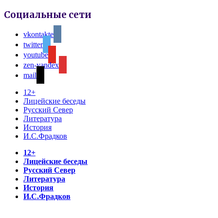
Социальные сети
vkontakte
twitter
youtube
zen-yandex
mail
12+
Лицейские беседы
Русский Север
Литература
История
И.С.Фрадков
12+
Лицейские беседы
Русский Север
Литература
История
И.С.Фрадков