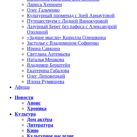
Лариса Хенинен
Олег Гальченко
Культурный променад с Зоей Арнаутовой
Путешествуем с Лидией Винокуровой
Лазурный Берег без пафоса с Александрой
Озолиной
«Задние мысли» Кирилла Олюшкина
Застолье с Владимиром Софиенко
Ирина Савкина
Светлана Артемьева
Наталья Мешкова
Владимир Берштейн
Екатерина Габалова
Олег Липовецкий
Илона Румянцева
Афиша
Новости
Анонс
Хроника
Культура
Дом актёра
Литература
Кино
Культурное наследие