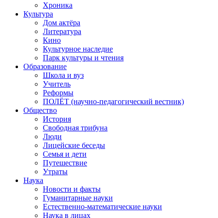
Хроника
Культура
Дом актёра
Литература
Кино
Культурное наследие
Парк культуры и чтения
Образование
Школа и вуз
Учитель
Реформы
ПОЛЁТ (научно-педагогический вестник)
Общество
История
Свободная трибуна
Люди
Лицейские беседы
Семья и дети
Путешествие
Утраты
Наука
Новости и факты
Гуманитарные науки
Естественно-математические науки
Наука в лицах