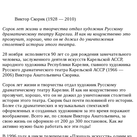
Виктор Скорик (1928 — 2010)
Сорок лет жизни и творчества отдал художник Русскому
драматическому театру Карелии. И как ни кощунственно это
прозвучит, хорошо, что он не дожил до уничтожения
столетней истории этого театра.
28 ноября исполняется 90 лет со дня рождения замечательного
человека, заслуженного деятеля искусств Карельской АССР,
народного художника Республики Карелия, главного художника
Русского драматического театра Карельской АССР (1966 —
2006) Виктора Анатольевича Скорика.
Сорок лет жизни и творчества отдал художник Русскому
драматическому театру Карелии. И как ни кощунственно это
прозвучит, хорошо, что он не дожил до уничтожения столетней
истории этого театра. Скорик был почти половиной его истории.
Более ста драматических и музыкальных спектаклей
оформленных и созданных художником за это время поражают
воображение. Всего же, по словам Виктора Анатольевича, за
свою жизнь он оформило от 200 до 300 постановок. Как же
активно нужно было работать все эти годы!
В 1996 году в цикле телепередач «Площадь искусств» одним из