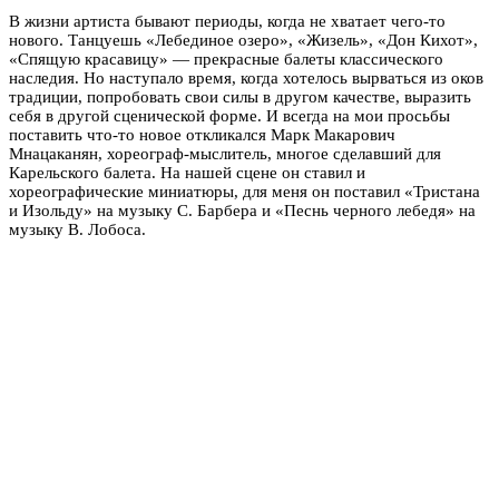
В жизни артиста бывают периоды, когда не хватает чего-то
нового. Танцуешь «Лебединое озеро», «Жизель», «Дон Кихот»,
«Спящую красавицу» — прекрасные балеты классического
наследия. Но наступало время, когда хотелось вырваться из оков
традиции, попробовать свои силы в другом качестве, выразить
себя в другой сценической форме. И всегда на мои просьбы
поставить что-то новое откликался Марк Макарович
Мнацаканян, хореограф-мыслитель, многое сделавший для
Карельского балета. На нашей сцене он ставил и
хореографические миниатюры, для меня он поставил «Тристана
и Изольду» на музыку С. Барбера и «Песнь черного лебедя» на
музыку В. Лобоса.