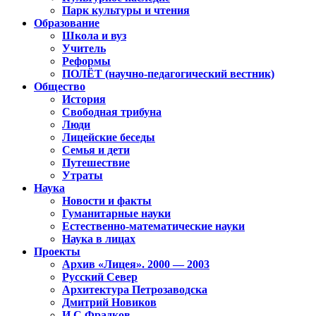
Парк культуры и чтения
Образование
Школа и вуз
Учитель
Реформы
ПОЛЁТ (научно-педагогический вестник)
Общество
История
Свободная трибуна
Люди
Лицейские беседы
Семья и дети
Путешествие
Утраты
Наука
Новости и факты
Гуманитарные науки
Естественно-математические науки
Наука в лицах
Проекты
Архив «Лицея». 2000 — 2003
Русский Север
Архитектура Петрозаводска
Дмитрий Новиков
И.С.Фрадков