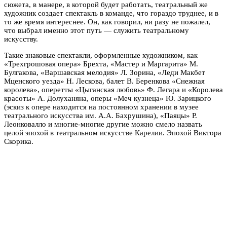
сюжета, в манере, в которой будет работать, театральный же
художник создает спектакль в команде, что гораздо труднее, и в
то же время интереснее. Он, как говорил, ни разу не пожалел,
что выбрал именно этот путь — служить театральному
искусству.
Такие знаковые спектакли, оформленные художником, как
«Трехгрошовая опера» Брехта, «Мастер и Маргарита» М.
Булгакова, «Варшавская мелодия» Л. Зорина, «Леди Макбет
Мценского уезда» Н. Лескова, балет В. Беренкова «Снежная
королева», оперетты «Цыганская любовь» Ф. Легара и «Королева
красоты» А. Долуханяна, оперы «Меч кузнеца» Ю. Зарицкого
(эскиз к опере находится на постоянном хранении в музее
театрального искусства им. А.А. Бахрушина), «Паяцы» Р.
Леонковалло и многие-многие другие можно смело назвать
целой эпохой в театральном искусстве Карелии. Эпохой Виктора
Скорика.