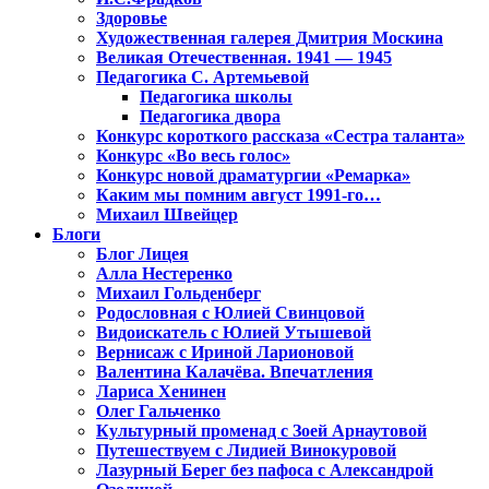
Здоровье
Художественная галерея Дмитрия Москина
Великая Отечественная. 1941 — 1945
Педагогика С. Артемьевой
Педагогика школы
Педагогика двора
Конкурс короткого рассказа «Сестра таланта»
Конкурс «Во весь голос»
Конкурс новой драматургии «Ремарка»
Каким мы помним август 1991-го…
Михаил Швейцер
Блоги
Блог Лицея
Алла Нестеренко
Михаил Гольденберг
Родословная с Юлией Свинцовой
Видоискатель с Юлией Утышевой
Вернисаж с Ириной Ларионовой
Валентина Калачёва. Впечатления
Лариса Хенинен
Олег Гальченко
Культурный променад с Зоей Арнаутовой
Путешествуем с Лидией Винокуровой
Лазурный Берег без пафоса с Александрой