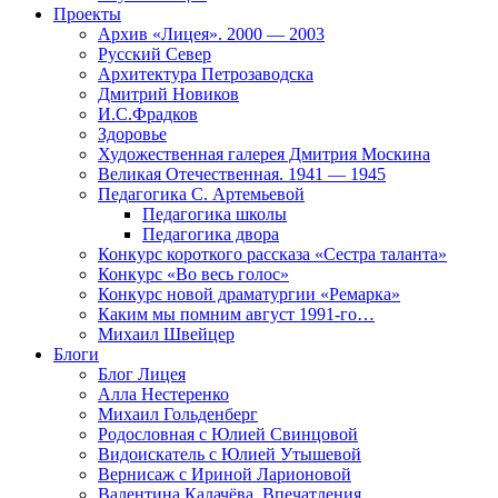
Проекты
Архив «Лицея». 2000 — 2003
Русский Север
Архитектура Петрозаводска
Дмитрий Новиков
И.С.Фрадков
Здоровье
Художественная галерея Дмитрия Москина
Великая Отечественная. 1941 — 1945
Педагогика С. Артемьевой
Педагогика школы
Педагогика двора
Конкурс короткого рассказа «Сестра таланта»
Конкурс «Во весь голос»
Конкурс новой драматургии «Ремарка»
Каким мы помним август 1991-го…
Михаил Швейцер
Блоги
Блог Лицея
Алла Нестеренко
Михаил Гольденберг
Родословная с Юлией Свинцовой
Видоискатель с Юлией Утышевой
Вернисаж с Ириной Ларионовой
Валентина Калачёва. Впечатления