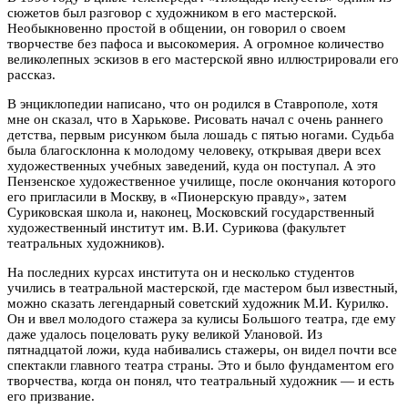
сюжетов был разговор с художником в его мастерской.
Необыкновенно простой в общении, он говорил о своем
творчестве без пафоса и высокомерия. А огромное количество
великолепных эскизов в его мастерской явно иллюстрировали его
рассказ.
В энциклопедии написано, что он родился в Ставрополе, хотя
мне он сказал, что в Харькове. Рисовать начал с очень раннего
детства, первым рисунком была лошадь с пятью ногами. Судьба
была благосклонна к молодому человеку, открывая двери всех
художественных учебных заведений, куда он поступал. А это
Пензенское художественное училище, после окончания которого
его пригласили в Москву, в «Пионерскую правду», затем
Суриковская школа и, наконец, Московский государственный
художественный институт им. В.И. Сурикова (факультет
театральных художников).
На последних курсах института он и несколько студентов
учились в театральной мастерской, где мастером был известный,
можно сказать легендарный советский художник М.И. Курилко.
Он и ввел молодого стажера за кулисы Большого театра, где ему
даже удалось поцеловать руку великой Улановой. Из
пятнадцатой ложи, куда набивались стажеры, он видел почти все
спектакли главного театра страны. Это и было фундаментом его
творчества, когда он понял, что театральный художник — и есть
его призвание.