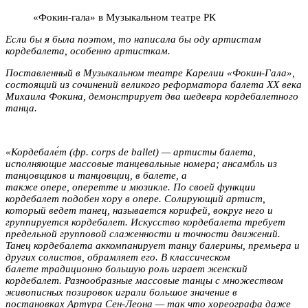
«Фокин-гала» в Музыкальном театре РК
Если бы я была поэтом, то написала бы оду артистам
кордебалета, особенно артисткам.
Поставленный в Музыкальном театре Карелии «Фокин-Гала»,
состоящий из сочинений великого реформатора балета XX века
Михаила Фокина, демонстрирует два шедевра кордебалетного
танца.
«Кордебале́т (фр. corps de ballet) — артисты балета,
исполняющие массовые танцевальные номера; ансамбль из
танцовщиков и танцовщиц, в балете, а
также опере, оперетте и мюзикле. По своей функции
кордебалет подобен хору в опере. Солирующий артист,
который ведет танец, называется корифей, вокруг него и
группируется кордебалет. Искусство кордебалета требует
предельной групповой слаженности и точности движений.
Танец кордебалета аккомпанирует танцу балерины, премьера и
других солистов, обрамляет его. В классическом
балете традиционно большую роль играет женский
кордебалет. Разнообразные массовые танцы с множеством
живописных позировок играли большое значение в
постановках Артура Сен-Леона — так что хореографа даже