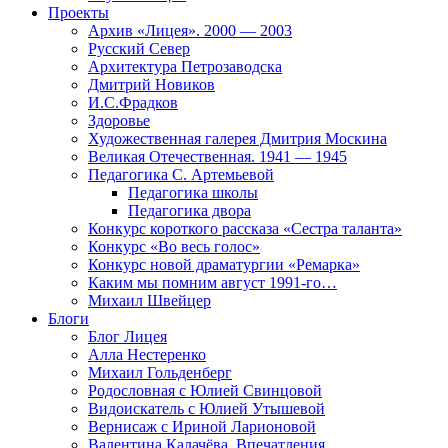
Проекты
Архив «Лицея». 2000 — 2003
Русский Север
Архитектура Петрозаводска
Дмитрий Новиков
И.С.Фрадков
Здоровье
Художественная галерея Дмитрия Москина
Великая Отечественная. 1941 — 1945
Педагогика С. Артемьевой
Педагогика школы
Педагогика двора
Конкурс короткого рассказа «Сестра таланта»
Конкурс «Во весь голос»
Конкурс новой драматургии «Ремарка»
Каким мы помним август 1991-го…
Михаил Швейцер
Блоги
Блог Лицея
Алла Нестеренко
Михаил Гольденберг
Родословная с Юлией Свинцовой
Видоискатель с Юлией Утышевой
Вернисаж с Ириной Ларионовой
Валентина Калачёва. Впечатления