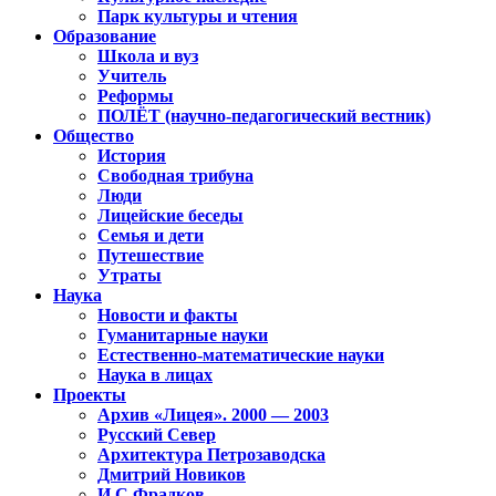
Парк культуры и чтения
Образование
Школа и вуз
Учитель
Реформы
ПОЛЁТ (научно-педагогический вестник)
Общество
История
Свободная трибуна
Люди
Лицейские беседы
Семья и дети
Путешествие
Утраты
Наука
Новости и факты
Гуманитарные науки
Естественно-математические науки
Наука в лицах
Проекты
Архив «Лицея». 2000 — 2003
Русский Север
Архитектура Петрозаводска
Дмитрий Новиков
И.С.Фрадков