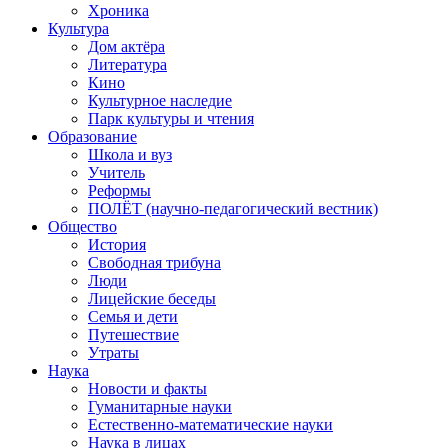
Хроника
Культура
Дом актёра
Литература
Кино
Культурное наследие
Парк культуры и чтения
Образование
Школа и вуз
Учитель
Реформы
ПОЛЁТ (научно-педагогический вестник)
Общество
История
Свободная трибуна
Люди
Лицейские беседы
Семья и дети
Путешествие
Утраты
Наука
Новости и факты
Гуманитарные науки
Естественно-математические науки
Наука в лицах