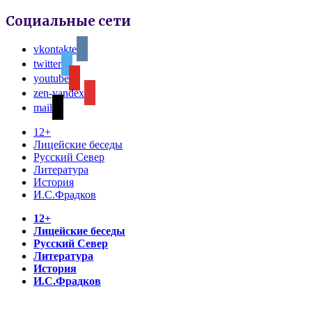
Социальные сети
vkontakte
twitter
youtube
zen-yandex
mail
12+
Лицейские беседы
Русский Север
Литература
История
И.С.Фрадков
12+
Лицейские беседы
Русский Север
Литература
История
И.С.Фрадков