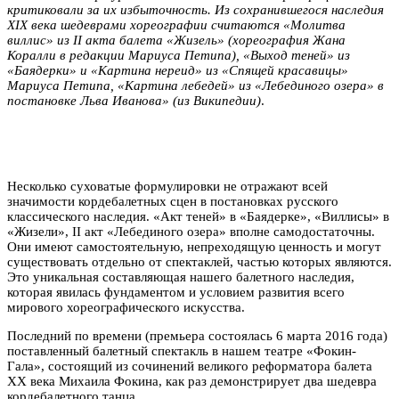
критиковали за их избыточность. Из сохранившегося наследия
XIX века шедеврами хореографии считаются «Молитва
виллис» из II акта балета «Жизель» (хореография Жана
Коралли в редакции Мариуса Петипа), «Выход теней» из
«Баядерки» и «Картина нереид» из «Спящей красавицы»
Мариуса Петипа, «Картина лебедей» из «Лебединого озера» в
постановке Льва Иванова» (из Википедии)
.
Несколько суховатые формулировки не отражают всей
значимости кордебалетных сцен в постановках русского
классического наследия. «Акт теней» в «Баядерке», «Виллисы» в
«Жизели», II акт «Лебединого озера» вполне самодостаточны.
Они имеют самостоятельную, непреходящую ценность и могут
существовать отдельно от спектаклей, частью которых являются.
Это уникальная составляющая нашего балетного наследия,
которая явилась фундаментом и условием развития всего
мирового хореографического искусства.
Последний по времени (премьера состоялась 6 марта 2016 года)
поставленный балетный спектакль в нашем театре «Фокин-
Гала», состоящий из сочинений великого реформатора балета
XX века Михаила Фокина, как раз демонстрирует два шедевра
кордебалетного танца.