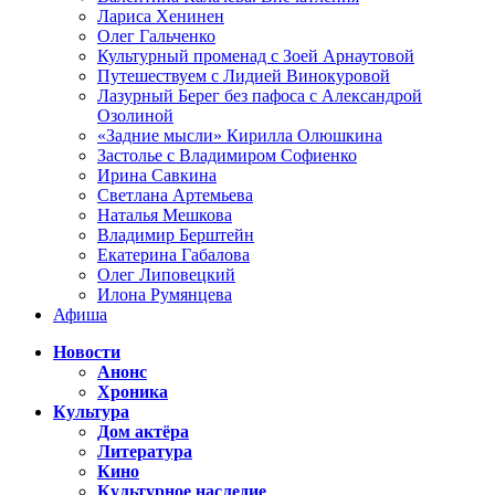
Лариса Хенинен
Олег Гальченко
Культурный променад с Зоей Арнаутовой
Путешествуем с Лидией Винокуровой
Лазурный Берег без пафоса с Александрой
Озолиной
«Задние мысли» Кирилла Олюшкина
Застолье с Владимиром Софиенко
Ирина Савкина
Светлана Артемьева
Наталья Мешкова
Владимир Берштейн
Екатерина Габалова
Олег Липовецкий
Илона Румянцева
Афиша
Новости
Анонс
Хроника
Культура
Дом актёра
Литература
Кино
Культурное наследие