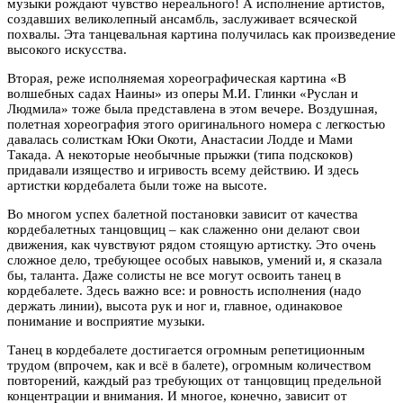
музыки рождают чувство нереального! А исполнение артистов,
создавших великолепный ансамбль, заслуживает всяческой
похвалы. Эта танцевальная картина получилась как произведение
высокого искусства.
Вторая, реже исполняемая хореографическая картина «В
волшебных садах Наины» из оперы М.И. Глинки «Руслан и
Людмила» тоже была представлена в этом вечере. Воздушная,
полетная хореография этого оригинального номера с легкостью
давалась солисткам Юки Окоти, Анастасии Лодде и Мами
Такада. А некоторые необычные прыжки (типа подскоков)
придавали изящество и игривость всему действию. И здесь
артистки кордебалета были тоже на высоте.
Во многом успех балетной постановки зависит от качества
кордебалетных танцовщиц – как слаженно они делают свои
движения, как чувствуют рядом стоящую артистку. Это очень
сложное дело, требующее особых навыков, умений и, я сказала
бы, таланта. Даже солисты не все могут освоить танец в
кордебалете. Здесь важно все: и ровность исполнения (надо
держать линии), высота рук и ног и, главное, одинаковое
понимание и восприятие музыки.
Танец в кордебалете достигается огромным репетиционным
трудом (впрочем, как и всё в балете), огромным количеством
повторений, каждый раз требующих от танцовщиц предельной
концентрации и внимания. И многое, конечно, зависит от