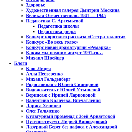
Здоровье
Художественная галерея Дмитрия Москина
Великая Отечественная. 1941 — 1945
Педагогика С. Артемьевой
Педагогика школы
Педагогика двора
Конкурс короткого рассказа «Сестра таланта»
Конкурс «Во весь голос»
Конкурс новой драматургии «Ремарка»
Каким мы помним август 1991-го…
Михаил Швейцер
Блоги
Блог Лицея
Алла Нестеренко
Михаил Гольденберг
Родословная с Юлией Свинцовой
Видоискатель с Юлией Утышевой
Вернисаж с Ириной Ларионовой
Валентина Калачёва. Впечатления
Лариса Хенинен
Олег Гальченко
Культурный променад с Зоей Арнаутовой
Путешествуем с Лидией Винокуровой
Лазурный Берег без пафоса с Александрой