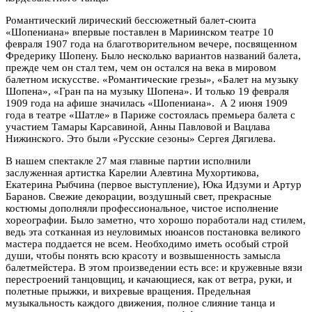
Романтический лирический бессюжетный балет-сюита
«Шопениана» впервые поставлен в Мариинском театре 10
февраля 1907 года на благотворительном вечере, посвященном
Фредерику Шопену. Было несколько вариантов названий балета,
прежде чем он стал тем, чем он остался на века в мировом
балетном искусстве. «Романтические грезы», «Балет на музыку
Шопена», «Гран па на музыку Шопена». И только 19 февраля
1909 года на афише значилась «Шопениана». А 2 июня 1909
года в театре «Шатле» в Париже состоялась премьера балета с
участием Тамары Карсавиной, Анны Павловой и Вацлава
Нижинского. Это были «Русские сезоны» Сергея Дягилева.
В нашем спектакле 27 мая главные партии исполнили
заслуженная артистка Карелии Алевтина Мухортикова,
Екатерина Рыбчина (первое выступление), Юка Идзуми и Артур
Баранов. Свежие декорации, воздушный свет, прекрасные
костюмы дополняли профессиональное, чистое исполнение
хореографии. Было заметно, что хорошо поработали над стилем,
ведь эта сотканная из неуловимых нюансов постановка великого
мастера поддается не всем. Необходимо иметь особый строй
души, чтобы понять всю красоту и возвышенность замысла
балетмейстера. В этом произведении есть все: и кружевные вязи
перестроений танцовщиц, и качающиеся, как от ветра, руки, и
полетные прыжки, и вихревые вращения. Предельная
музыкальность каждого движения, полное слияние танца и