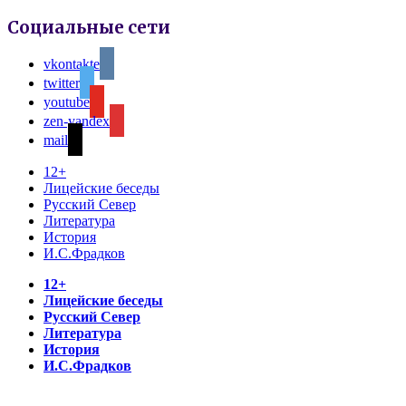
Социальные сети
vkontakte
twitter
youtube
zen-yandex
mail
12+
Лицейские беседы
Русский Север
Литература
История
И.С.Фрадков
12+
Лицейские беседы
Русский Север
Литература
История
И.С.Фрадков