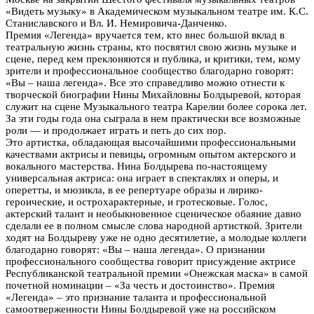
«Видеть музыку» в Академическом музыкальном театре им. К.С.
Станиславского и Вл. И. Немировича-Данченко.
Премия «Легенда» вручается тем, кто внес большой вклад в
театральную жизнь страны, кто посвятил свою жизнь музыке и
сцене, перед кем преклоняются и публика, и критики, тем, кому
зрители и профессиональное сообщество благодарно говорят:
«Вы – наша легенда». Все это справедливо можно отнести к
творческой биографии Нины Михайловны Болдыревой, которая
служит на сцене Музыкального театра Карелии более сорока лет.
За эти годы года она сыграла в нем практически все возможные
роли — и продолжает играть и петь до сих пор.
Это артистка, обладающая высочайшими профессиональными
качествами актрисы и певицы
,
огромным опытом актерского и
вокального мастерства. Нина Болдырева по-настоящему
универсальная актриса: она играет в спектаклях и оперы, и
оперетты, и мюзикла, в ее репертуаре образы и лирико-
героические, и острохарактерные, и гротесковые. Голос,
актерский талант и необыкновенное сценическое обаяние давно
сделали ее в полном смысле слова народной артисткой. Зрители
ходят на Болдыреву уже не одно десятилетие, а молодые коллеги
благодарно говорят: «Вы – наша легенда». О признании
профессионального сообщества говорит присуждение актрисе
Республиканской театральной премии «Онежская маска» в самой
почетной номинации – «За честь и достоинство». Премия
«Легенда» – это признание таланта и профессиональной
самоотверженности Нины Болдыревой уже на российском