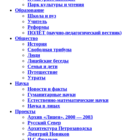
Парк культуры и чтения
Образование
Школа и вуз
Учитель
Реформы
ПОЛЁТ (научно-педагогический вестник)
Общество
История
Свободная трибуна
Люди
Лицейские беседы
Семья и дети
Путешествие
Утраты
Наука
Новости и факты
Гуманитарные науки
Естественно-математические науки
Наука в лицах
Проекты
Архив «Лицея». 2000 — 2003
Русский Север
Архитектура Петрозаводска
Дмитрий Новиков
И.С.Фрадков