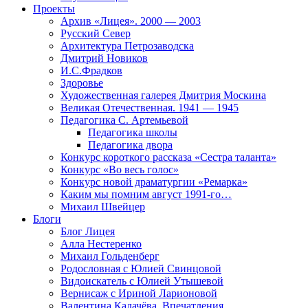
Проекты
Архив «Лицея». 2000 — 2003
Русский Север
Архитектура Петрозаводска
Дмитрий Новиков
И.С.Фрадков
Здоровье
Художественная галерея Дмитрия Москина
Великая Отечественная. 1941 — 1945
Педагогика С. Артемьевой
Педагогика школы
Педагогика двора
Конкурс короткого рассказа «Сестра таланта»
Конкурс «Во весь голос»
Конкурс новой драматургии «Ремарка»
Каким мы помним август 1991-го…
Михаил Швейцер
Блоги
Блог Лицея
Алла Нестеренко
Михаил Гольденберг
Родословная с Юлией Свинцовой
Видоискатель с Юлией Утышевой
Вернисаж с Ириной Ларионовой
Валентина Калачёва. Впечатления