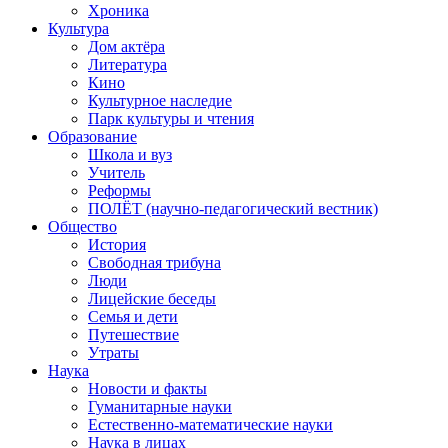
Хроника
Культура
Дом актёра
Литература
Кино
Культурное наследие
Парк культуры и чтения
Образование
Школа и вуз
Учитель
Реформы
ПОЛЁТ (научно-педагогический вестник)
Общество
История
Свободная трибуна
Люди
Лицейские беседы
Семья и дети
Путешествие
Утраты
Наука
Новости и факты
Гуманитарные науки
Естественно-математические науки
Наука в лицах