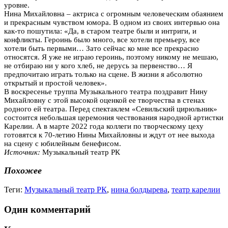
уровне.
Нина Михайловна – актриса с огромным человеческим обаянием
и прекрасным чувством юмора. В одном из своих интервью она
как-то пошутила: «Да, в старом театре были и интриги, и
конфликты. Героинь было много, все хотели премьеру, все
хотели быть первыми… Зато сейчас ко мне все прекрасно
относятся. Я уже не играю героинь, поэтому никому не мешаю,
не отбираю ни у кого хлеб, не дерусь за первенство… Я
предпочитаю играть только на сцене. В жизни я абсолютно
открытый и простой человек».
В воскресенье труппа Музыкального театра поздравит Нину
Михайловну с этой высокой оценкой ее творчества в стенах
родного ей театра. Перед спектаклем «Севильский цирюльник»
состоится небольшая церемония чествования народной артистки
Карелии. А в марте 2022 года коллеги по творческому цеху
готовятся к 70-летию Нины Михайловны и ждут от нее выхода
на сцену с юбилейным бенефисом.
Источник:
Музыкальный театр РК
Похожее
Теги:
Музыкальный театр РК
,
нина болдырева
,
театр карелии
Один комментарий