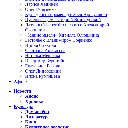
Лариса Хенинен
Олег Гальченко
Культурный променад с Зоей Арнаутовой
Путешествуем с Лидией Винокуровой
Лазурный Берег без пафоса с Александрой
Озолиной
«Задние мысли» Кирилла Олюшкина
Застолье с Владимиром Софиенко
Ирина Савкина
Светлана Артемьева
Наталья Мешкова
Владимир Берштейн
Екатерина Габалова
Олег Липовецкий
Илона Румянцева
Афиша
Новости
Анонс
Хроника
Культура
Дом актёра
Литература
Кино
Культурное наследие