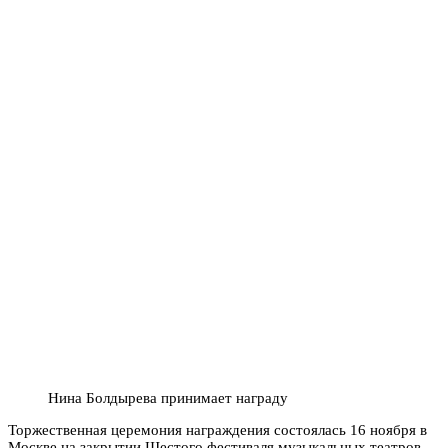
Нина Болдырева принимает награду
Торжественная церемония награждения состоялась 16 ноября в
Москве на закрытии Шестого фестиваля музыкальных театров