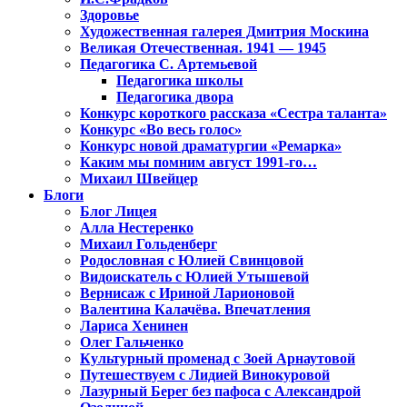
Здоровье
Художественная галерея Дмитрия Москина
Великая Отечественная. 1941 — 1945
Педагогика С. Артемьевой
Педагогика школы
Педагогика двора
Конкурс короткого рассказа «Сестра таланта»
Конкурс «Во весь голос»
Конкурс новой драматургии «Ремарка»
Каким мы помним август 1991-го…
Михаил Швейцер
Блоги
Блог Лицея
Алла Нестеренко
Михаил Гольденберг
Родословная с Юлией Свинцовой
Видоискатель с Юлией Утышевой
Вернисаж с Ириной Ларионовой
Валентина Калачёва. Впечатления
Лариса Хенинен
Олег Гальченко
Культурный променад с Зоей Арнаутовой
Путешествуем с Лидией Винокуровой
Лазурный Берег без пафоса с Александрой