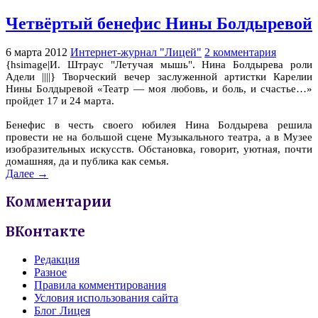
Четвёртый бенефис Нины Болдыревой
6 марта 2012
Интернет-журнал "Лицей"
2 комментария
{hsimage|И. Штраус "Летучая мышь". Нина Болдырева роли
Адели ||||} Творческий вечер заслуженной артистки Карелии
Нины Болдыревой «Театр — моя любовь, и боль, и счастье…»
пройдет 17 и 24 марта.
Бенефис в честь своего юбилея Нина Болдырева решила
провести не на большой сцене Музыкального театра, а в Музее
изобразительных искусств. Обстановка, говорит, уютная, почти
домашняя, да и публика как семья.
Далее →
Комментарии
ВКонтакте
Редакция
Разное
Правила комментирования
Условия использования сайта
Блог Лицея