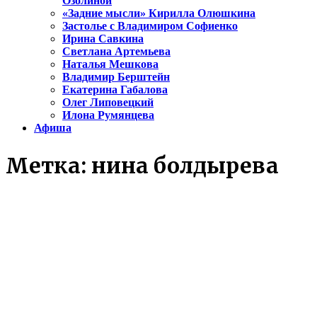
Озолиной
«Задние мысли» Кирилла Олюшкина
Застолье с Владимиром Софиенко
Ирина Савкина
Светлана Артемьева
Наталья Мешкова
Владимир Берштейн
Екатерина Габалова
Олег Липовецкий
Илона Румянцева
Афиша
Метка:
нина болдырева