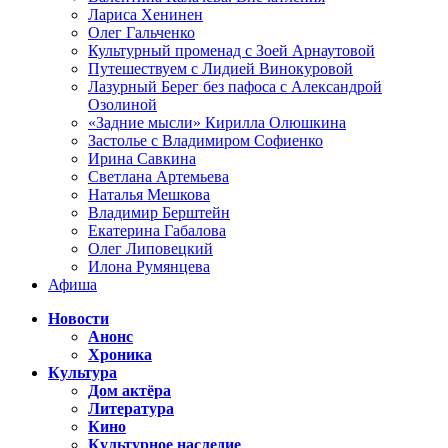
Лариса Хенинен
Олег Гальченко
Культурный променад с Зоей Арнаутовой
Путешествуем с Лидией Винокуровой
Лазурный Берег без пафоса с Александрой
Озолиной
«Задние мысли» Кирилла Олюшкина
Застолье с Владимиром Софиенко
Ирина Савкина
Светлана Артемьева
Наталья Мешкова
Владимир Берштейн
Екатерина Габалова
Олег Липовецкий
Илона Румянцева
Афиша
Новости
Анонс
Хроника
Культура
Дом актёра
Литература
Кино
Культурное наследие