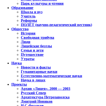
Парк культуры и чтения
Образование
Школа и вуз
Учитель
Реформы
ПОЛЁТ (научно-педагогический вестник)
Общество
История
Свободная трибуна
Люди
Лицейские беседы
Семья и дети
Путешествие
Утраты
Наука
Новости и факты
Гуманитарные науки
Естественно-математические науки
Наука в лицах
Проекты
Архив «Лицея». 2000 — 2003
Русский Север
Архитектура Петрозаводска
Дмитрий Новиков
И.С.Фрадков