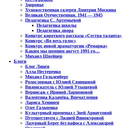
Здоровье
Художественная галерея Дмитрия Москина
Великая Отечественная. 1941 — 1945
Педагогика С. Артемьевой
Педагогика школы
Педагогика двора
Конкурс короткого рассказа «Сестра таланта»
Конкурс «Во весь голос»
Конкурс новой драматургии «Ремарка»
Каким мы помним август 1991-го…
Михаил Швейцер
Блоги
Блог Лицея
Алла Нестеренко
Михаил Гольденберг
Родословная с Юлией Свинцовой
Видоискатель с Юлией Утышевой
Вернисаж с Ириной Ларионовой
Валентина Калачёва. Впечатления
Лариса Хенинен
Олег Гальченко
Культурный променад с Зоей Арнаутовой
Путешествуем с Лидией Винокуровой
Лазурный Берег без пафоса с Александрой