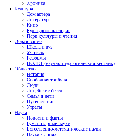
Хроника
Культура
Дом актёра
Литература
Кино
Культурное наследие
Парк культуры и чтения
Образование
Школа и вуз
Учитель
Реформы
ПОЛЁТ (научно-педагогический вестник)
Общество
История
Свободная трибуна
Люди
Лицейские беседы
Семья и дети
Путешествие
Утраты
Наука
Новости и факты
Гуманитарные науки
Естественно-математические науки
Наука в лицах