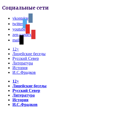
Социальные сети
vkontakte
twitter
youtube
zen-yandex
mail
12+
Лицейские беседы
Русский Север
Литература
История
И.С.Фрадков
12+
Лицейские беседы
Русский Север
Литература
История
И.С.Фрадков