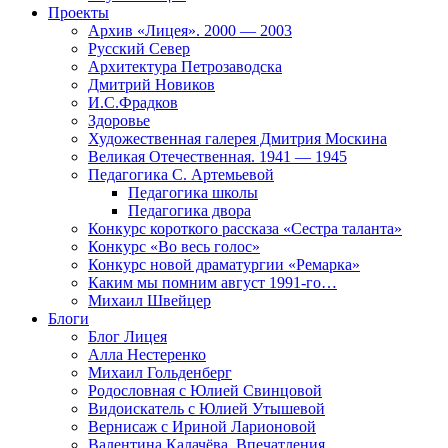
Проекты
Архив «Лицея». 2000 — 2003
Русский Север
Архитектура Петрозаводска
Дмитрий Новиков
И.С.Фрадков
Здоровье
Художественная галерея Дмитрия Москина
Великая Отечественная. 1941 — 1945
Педагогика С. Артемьевой
Педагогика школы
Педагогика двора
Конкурс короткого рассказа «Сестра таланта»
Конкурс «Во весь голос»
Конкурс новой драматургии «Ремарка»
Каким мы помним август 1991-го…
Михаил Швейцер
Блоги
Блог Лицея
Алла Нестеренко
Михаил Гольденберг
Родословная с Юлией Свинцовой
Видоискатель с Юлией Утышевой
Вернисаж с Ириной Ларионовой
Валентина Калачёва. Впечатления