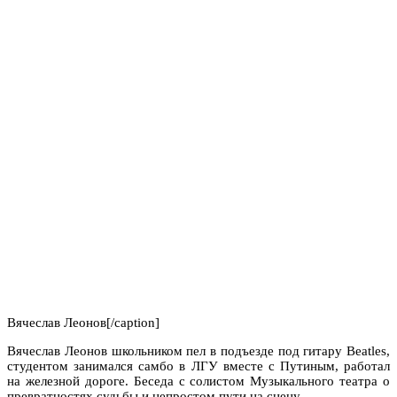
Вячеслав Леонов[/caption]
Вячеслав Леонов школьником пел в подъезде под гитару Beatles,
студентом занимался самбо в ЛГУ вместе с Путиным, работал
на железной дороге. Беседа с солистом Музыкального театра о
превратностях судьбы и непростом пути на сцену.