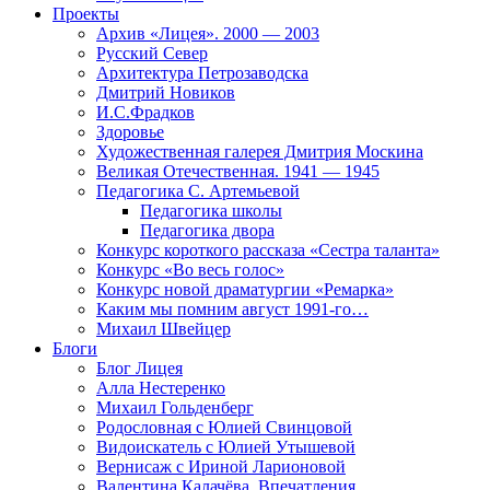
Проекты
Архив «Лицея». 2000 — 2003
Русский Север
Архитектура Петрозаводска
Дмитрий Новиков
И.С.Фрадков
Здоровье
Художественная галерея Дмитрия Москина
Великая Отечественная. 1941 — 1945
Педагогика С. Артемьевой
Педагогика школы
Педагогика двора
Конкурс короткого рассказа «Сестра таланта»
Конкурс «Во весь голос»
Конкурс новой драматургии «Ремарка»
Каким мы помним август 1991-го…
Михаил Швейцер
Блоги
Блог Лицея
Алла Нестеренко
Михаил Гольденберг
Родословная с Юлией Свинцовой
Видоискатель с Юлией Утышевой
Вернисаж с Ириной Ларионовой
Валентина Калачёва. Впечатления