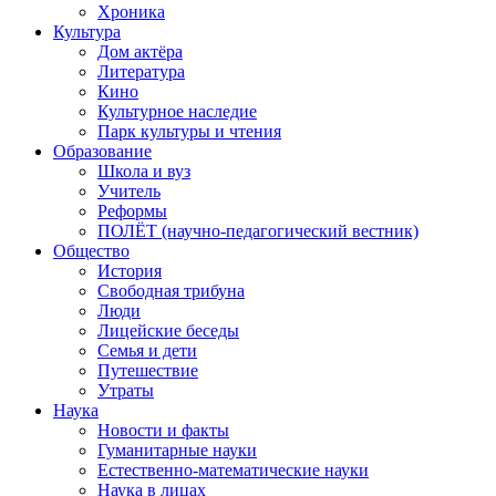
Хроника
Культура
Дом актёра
Литература
Кино
Культурное наследие
Парк культуры и чтения
Образование
Школа и вуз
Учитель
Реформы
ПОЛЁТ (научно-педагогический вестник)
Общество
История
Свободная трибуна
Люди
Лицейские беседы
Семья и дети
Путешествие
Утраты
Наука
Новости и факты
Гуманитарные науки
Естественно-математические науки
Наука в лицах