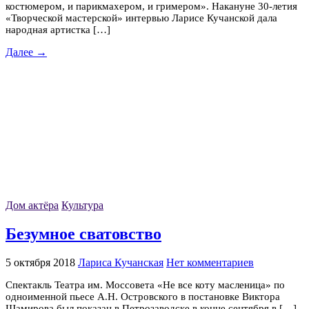
костюмером, и парикмахером, и гримером». Накануне 30-летия
«Творческой мастерской» интервью Ларисе Кучанской дала
народная артистка […]
Далее →
Дом актёра
Культура
Безумное сватовство
5 октября 2018
Лариса Кучанская
Нет комментариев
Спектакль Театра им. Моссовета «Не все коту масленица» по
одноименной пьесе А.Н. Островского в постановке Виктора
Шамирова был показан в Петрозаводске в конце сентября в […]