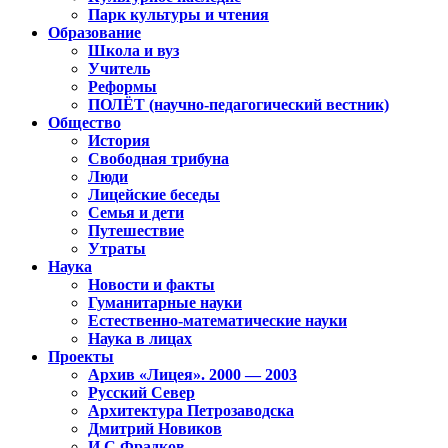
Парк культуры и чтения
Образование
Школа и вуз
Учитель
Реформы
ПОЛЁТ (научно-педагогический вестник)
Общество
История
Свободная трибуна
Люди
Лицейские беседы
Семья и дети
Путешествие
Утраты
Наука
Новости и факты
Гуманитарные науки
Естественно-математические науки
Наука в лицах
Проекты
Архив «Лицея». 2000 — 2003
Русский Север
Архитектура Петрозаводска
Дмитрий Новиков
И.С.Фрадков