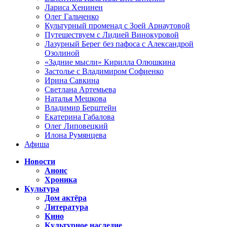
Лариса Хенинен
Олег Гальченко
Культурный променад с Зоей Арнаутовой
Путешествуем с Лидией Винокуровой
Лазурный Берег без пафоса с Александрой
Озолиной
«Задние мысли» Кирилла Олюшкина
Застолье с Владимиром Софиенко
Ирина Савкина
Светлана Артемьева
Наталья Мешкова
Владимир Берштейн
Екатерина Габалова
Олег Липовецкий
Илона Румянцева
Афиша
Новости
Анонс
Хроника
Культура
Дом актёра
Литература
Кино
Культурное наследие