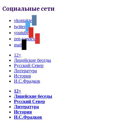
Социальные сети
vkontakte
twitter
youtube
zen-yandex
mail
12+
Лицейские беседы
Русский Север
Литература
История
И.С.Фрадков
12+
Лицейские беседы
Русский Север
Литература
История
И.С.Фрадков