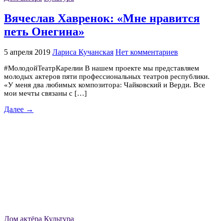
Вячеслав Хавренок: «Мне нравится
петь Онегина»
5 апреля 2019
Лариса Кучанская
Нет комментариев
#МолодойТеатрКарелии В нашем проекте мы представляем
молодых актеров пяти профессиональных театров республики.
«У меня два любимых композитора: Чайковский и Верди. Все
мои мечты связаны с […]
Далее →
Дом актёра
Культура