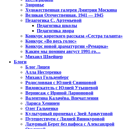
Здоровье
Художественная галерея Дмитрия Москина
Великая Отечественная. 1941 — 1945
Педагогика С. Артемьевой
Педагогика школы
Педагогика двора
Конкурс короткого рассказа «Сестра таланта»
Конкурс «Во весь голос»
Конкурс новой драматургии «Ремарка»
Каким мы помним август 1991-го…
Михаил Швейцер
Блоги
Блог Лицея
Алла Нестеренко
Михаил Гольденберг
Родословная с Юлией Свинцовой
Видоискатель с Юлией Утышевой
Вернисаж с Ириной Ларионовой
Валентина Калачёва. Впечатления
Лариса Хенинен
Олег Гальченко
Культурный променад с Зоей Арнаутовой
Путешествуем с Лидией Винокуровой
Лазурный Берег без пафоса с Александрой