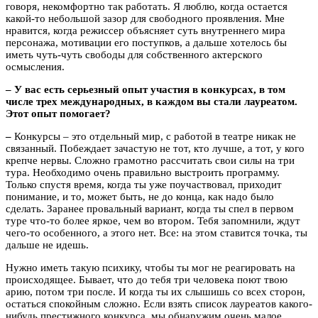
говоря, некомфортно так работать. Я люблю, когда остается
какой-то небольшой зазор для свободного проявления. Мне
нравится, когда режиссер объясняет суть внутреннего мира
персонажа, мотивации его поступков, а дальше хотелось бы
иметь чуть-чуть свободы для собственного актерского
осмысления.
– У вас есть серьезный опыт участия в конкурсах, в том
числе трех международных, в каждом вы стали лауреатом.
Этот опыт помогает?
–
Конкурсы – это отдельный мир, с работой в театре никак не
связанный. Побеждает зачастую не тот, кто лучше, а тот, у кого
крепче нервы. Сложно грамотно рассчитать свои силы на три
тура. Необходимо очень правильно выстроить программу.
Только спустя время, когда ты уже поучаствовал, приходит
понимание, и то, может быть, не до конца, как надо было
сделать. Заранее провальный вариант, когда ты спел в первом
туре что-то более яркое, чем во втором. Тебя запомнили, ждут
чего-то особенного, а этого нет. Все: на этом ставится точка, ты
дальше не идешь.
Нужно иметь такую психику, чтобы ты мог не реагировать на
происходящее. Бывает, что до тебя три человека поют твою
арию, потом три после. И когда ты их слышишь со всех сторон,
остаться спокойным сложно. Если взять список лауреатов какого-
нибудь престижного конкурса, мы обнаружим очень малое