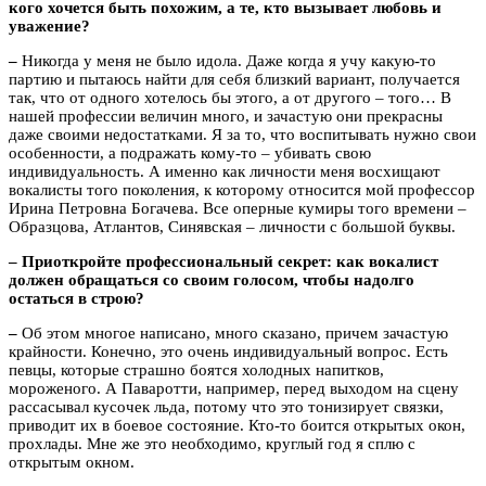
кого хочется быть похожим, а те, кто вызывает любовь и
уважение?
–
Никогда у меня не было идола. Даже когда я учу какую-то
партию и пытаюсь найти для себя близкий вариант, получается
так, что от одного хотелось бы этого, а от другого – того… В
нашей профессии величин много, и зачастую они прекрасны
даже своими недостатками. Я за то, что воспитывать нужно свои
особенности, а подражать кому-то – убивать свою
индивидуальность. А именно как личности меня восхищают
вокалисты того поколения, к которому относится мой профессор
Ирина Петровна Богачева. Все оперные кумиры того времени –
Образцова, Атлантов, Синявская – личности с большой буквы.
– Приоткройте профессиональный секрет: как вокалист
должен обращаться со своим голосом, чтобы надолго
остаться в строю?
–
Об этом многое написано, много сказано, причем зачастую
крайности. Конечно, это очень индивидуальный вопрос. Есть
певцы, которые страшно боятся холодных напитков,
мороженого. А Паваротти, например, перед выходом на сцену
рассасывал кусочек льда, потому что это тонизирует связки,
приводит их в боевое состояние. Кто-то боится открытых окон,
прохлады. Мне же это необходимо, круглый год я сплю с
открытым окном.