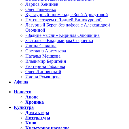
Лариса Хенинен
Олег Гальченко
Культурный променад с Зоей Арнаутовой
Путешествуем с Лидией Винокуровой
Лазурный Берег без пафоса с Александрой
Озолиной
«Задние мысли» Кирилла Олюшкина
Застолье с Владимиром Софиенко
Ирина Савкина
Светлана Артемьева
Наталья Мешкова
Владимир Берштейн
Екатерина Габалова
Олег Липовецкий
Илона Румянцева
Афиша
Новости
Анонс
Хроника
Культура
Дом актёра
Литература
Кино
Культурное наследие