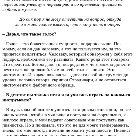
пересадила ученицу в первый ряд и со временем привила ей
любовь к музыке.
До сих пор я не могу ответить на вопрос, откуда
это в моей голове взялось, что я хочу петь в опере.
– Дарья, что такое голос?
– Голос – это божественная сущность, подарок свыше. По-
моему, если он дан человеку, а тот не пользуется им, за это
придется поплатиться. Человеку, который обнаружил у себя этот
подарок, необходимо его развивать. Какого рода этот подарок?
Это средство. Богом дано то, посредством чего можно донести
нечто важное до людей. Сам по себе голос – ничто. Это
инструмент. И задача вокалиста – довести свой инструмент до
уровня, условно говоря, скрипки Страдивари, а не оставаться
инструментом фабричного образца.
– В детстве вы только пели или учились играть на каком-то
инструменте?
– В музыкальной школе я училась на хоровом отделении, но все
очень хотели, чтобы в училище я поступала на фортепьяно, я
неплохо играла, и мой педагог советовала мне поступать как
пианистке. Но я понимала, что это не для моего темперамента,
знала, что мне никогда в жизни не хватит усидчивости. Пианист
– это профессия, которая требует по восемь часов в день