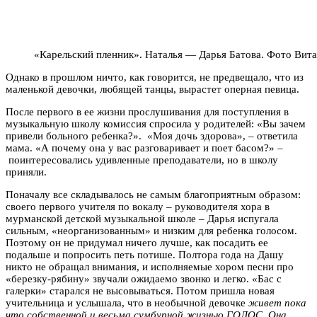
«Карельский пленник». Наталья — Дарья Батова. Фото Вита
Однако в прошлом ничто, как говорится, не предвещало, что из
маленькой девочки, любящей танцы, вырастет оперная певица.
После первого в ее жизни прослушивания для поступления в
музыкальную школу комиссия спросила у родителей: «Вы зачем
привели больного ребенка?». «Моя дочь здорова»,
–
ответила
мама. «А почему она у вас разговаривает и поет басом?»
–
поинтересовались удивленные преподаватели, но в школу
приняли.
Поначалу все складывалось не самым благоприятным образом:
своего первого учителя по вокалу – руководителя хора в
мурманской детской музыкальной школе – Дарья испугала
сильным, «неорганизованным» и низким для ребенка голосом.
Поэтому он не придумал ничего лучше, как посадить ее
подальше и попросить петь потише. Полтора года на Дашу
никто не обращал внимания, и исполняемые хором песни про
«березку-рябину» звучали ожидаемо звонко и легко. «Бас с
галерки» старался не высовываться. Потом пришла новая
учительница и услышала, что в необычной девочке
живет пока
что собственной и весьма сумбурной жизнью ГОЛОС. Она