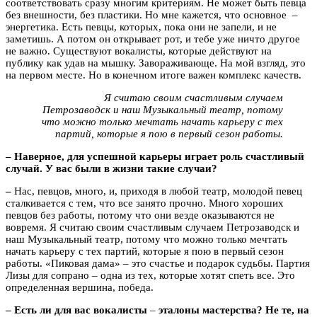
соответствовать сразу многим критериям. Не может быть певца
без внешности, без пластики. Но мне кажется, что основное –
энергетика. Есть певцы, которых, пока они не запели, и не
заметишь. А потом он открывает рот, и тебе уже ничто другое
не важно. Существуют вокалисты, которые действуют на
публику как удав на мышку. Завораживающе. На мой взгляд, это
на первом месте. Но в конечном итоге важен комплекс качеств.
Я считаю своим счастливым случаем
Петрозаводск и наш Музыкальный театр, потому
что можно только мечтать начать карьеру с тех
партий, которые я пою в первый сезон работы.
– Наверное, для успешной карьеры играет роль счастливый
случай. У вас были в жизни такие случаи?
–
Нас, певцов, много, и, приходя в любой театр, молодой певец
сталкивается с тем, что все занято прочно. Много хороших
певцов без работы, потому что они везде оказываются не
вовремя. Я считаю своим счастливым случаем Петрозаводск и
наш Музыкальный театр, потому что можно только мечтать
начать карьеру с тех партий, которые я пою в первый сезон
работы. «Пиковая дама» – это счастье и подарок судьбы. Партия
Лизы для сопрано – одна из тех, которые хотят спеть все. Это
определенная вершина, победа.
– Есть ли для вас вокалисты
–
эталоны мастерства? Не те, на