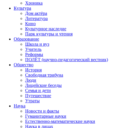
Хроника
Культура
Дом актёра
Литература
Кино
Культурное наследие
Парк культуры и чтения
Образование
Школа и вуз
Учитель
Реформы
ПОЛЁТ (научно-педагогический вестник)
Общество
История
Свободная трибуна
Люди
Лицейские беседы
Семья и дети
Путешествие
Утраты
Наука
Новости и факты
Гуманитарные науки
Естественно-математические науки
Наука в лицах