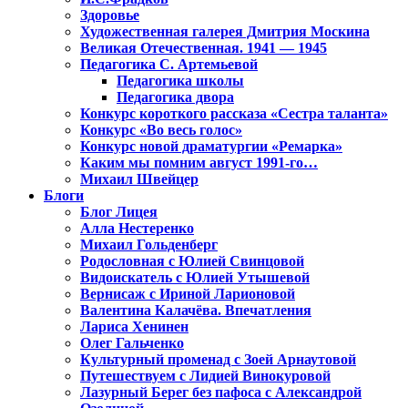
Здоровье
Художественная галерея Дмитрия Москина
Великая Отечественная. 1941 — 1945
Педагогика С. Артемьевой
Педагогика школы
Педагогика двора
Конкурс короткого рассказа «Сестра таланта»
Конкурс «Во весь голос»
Конкурс новой драматургии «Ремарка»
Каким мы помним август 1991-го…
Михаил Швейцер
Блоги
Блог Лицея
Алла Нестеренко
Михаил Гольденберг
Родословная с Юлией Свинцовой
Видоискатель с Юлией Утышевой
Вернисаж с Ириной Ларионовой
Валентина Калачёва. Впечатления
Лариса Хенинен
Олег Гальченко
Культурный променад с Зоей Арнаутовой
Путешествуем с Лидией Винокуровой
Лазурный Берег без пафоса с Александрой