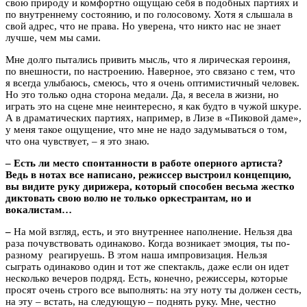
свою природу и комфортно ощущаю себя в подобных партиях и
по внутреннему состоянию, и по голосовому. Хотя я слышала в
свой адрес, что не права. Но уверена, что никто нас не знает
лучше, чем мы сами.
Мне долго пытались привить мысль, что я лирическая героиня,
по внешности, по настроению. Наверное, это связано с тем, что
я всегда улыбаюсь, смеюсь, что я очень оптимистичный человек.
Но это только одна сторона медали. Да, я весела в жизни, но
играть это на сцене мне неинтересно, я как будто в чужой шкуре.
А в драматических партиях, например, в Лизе в «Пиковой даме»,
у меня такое ощущение, что мне не надо задумываться о том,
что она чувствует, – я это знаю.
– Есть ли место спонтанности в работе оперного артиста?
Ведь в нотах все написано, режиссер выстроил концепцию,
вы видите руку дирижера, который способен весьма жестко
диктовать свою волю не только оркестрантам, но и
вокалистам…
–
На мой взгляд, есть, и это внутреннее наполнение. Нельзя два
раза почувствовать одинаково. Когда возникает эмоция, ты по-
разному реагируешь. В этом наша импровизация. Нельзя
сыграть одинаково один и тот же спектакль, даже если он идет
несколько вечеров подряд. Есть, конечно, режиссеры, которые
просят очень строго все выполнять: на эту ноту ты должен сесть,
на эту – встать, на следующую – поднять руку. Мне, честно