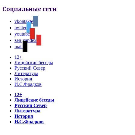
Социальные сети
vkontakte
twitter
youtube
zen-yandex
mail
12+
Лицейские беседы
Русский Север
Литература
История
И.С.Фрадков
12+
Лицейские беседы
Русский Север
Литература
История
И.С.Фрадков