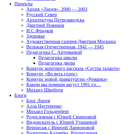
Проекты
Архив «Лицея». 2000 — 2003
Русский Север
Архитектура Петрозаводска
Дмитрий Новиков
И.С.Фрадков
Здоровье
Художественная галерея Дмитрия Москина
Великая Отечественная. 1941 — 1945
Педагогика С. Артемьевой
Педагогика школы
Педагогика двора
Конкурс короткого рассказа «Сестра таланта»
Конкурс «Во весь голос»
Конкурс новой драматургии «Ремарка»
Каким мы помним август 1991-го…
Михаил Швейцер
Блоги
Блог Лицея
Алла Нестеренко
Михаил Гольденберг
Родословная с Юлией Свинцовой
Видоискатель с Юлией Утышевой
Вернисаж с Ириной Ларионовой
Валентина Калачёва. Впечатления