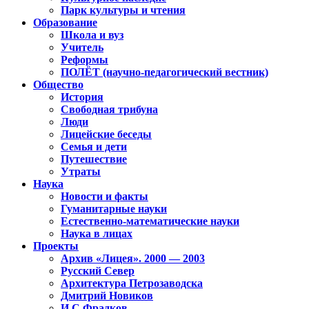
Парк культуры и чтения
Образование
Школа и вуз
Учитель
Реформы
ПОЛЁТ (научно-педагогический вестник)
Общество
История
Свободная трибуна
Люди
Лицейские беседы
Семья и дети
Путешествие
Утраты
Наука
Новости и факты
Гуманитарные науки
Естественно-математические науки
Наука в лицах
Проекты
Архив «Лицея». 2000 — 2003
Русский Север
Архитектура Петрозаводска
Дмитрий Новиков
И.С.Фрадков