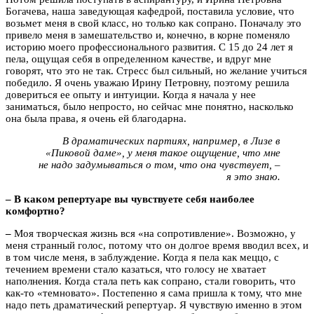
Богачева, наша заведующая кафедрой, поставила условие, что
возьмет меня в свой класс, но только как сопрано. Поначалу это
привело меня в замешательство и, конечно, в корне поменяло
историю моего профессионального развития. С 15 до 24 лет я
пела, ощущая себя в определенном качестве, и вдруг мне
говорят, что это не так. Стресс был сильный, но желание учиться
победило. Я очень уважаю Ирину Петровну, поэтому решила
довериться ее опыту и интуиции. Когда я начала у нее
заниматься, было непросто, но сейчас мне понятно, насколько
она была права, я очень ей благодарна.
В драматических партиях, например, в Лизе в
«Пиковой даме», у меня такое ощущение, что мне
не надо задумываться о том, что она чувствует, –
я это знаю.
– В каком репертуаре вы чувствуете себя наиболее
комфортно?
–
Моя творческая жизнь вся «на сопротивление». Возможно, у
меня странный голос, потому что он долгое время вводил всех, и
в том числе меня, в заблуждение. Когда я пела как меццо, с
течением времени стало казаться, что голосу не хватает
наполнения. Когда стала петь как сопрано, стали говорить, что
как-то «темновато». Постепенно я сама пришла к тому, что мне
надо петь драматический репертуар. Я чувствую именно в этом