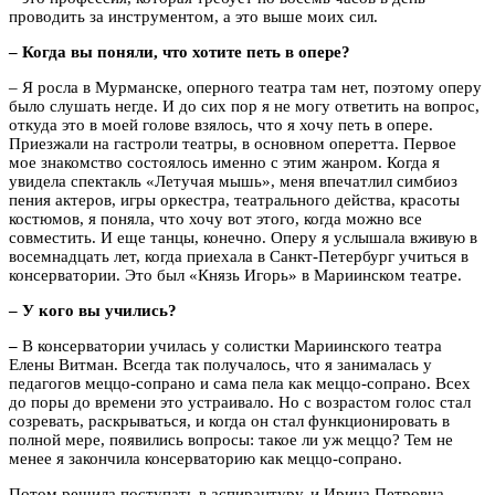
проводить за инструментом, а это выше моих сил.
– Когда вы поняли, что хотите петь в опере?
– Я росла в Мурманске, оперного театра там нет, поэтому оперу
было слушать негде. И до сих пор я не могу ответить на вопрос,
откуда это в моей голове взялось, что я хочу петь в опере.
Приезжали на гастроли театры, в основном оперетта. Первое
мое знакомство состоялось именно с этим жанром. Когда я
увидела спектакль «Летучая мышь», меня впечатлил симбиоз
пения актеров, игры оркестра, театрального действа, красоты
костюмов, я поняла, что хочу вот этого, когда можно все
совместить. И еще танцы, конечно. Оперу я услышала вживую в
восемнадцать лет, когда приехала в Санкт-Петербург учиться в
консерватории. Это был «Князь Игорь» в Мариинском театре.
– У кого вы учились?
–
В консерватории училась у солистки Мариинского театра
Елены Витман. Всегда так получалось, что я занималась у
педагогов меццо-сопрано и сама пела как меццо-сопрано. Всех
до поры до времени это устраивало. Но с возрастом голос стал
созревать, раскрываться, и когда он стал функционировать в
полной мере, появились вопросы: такое ли уж меццо? Тем не
менее я закончила консерваторию как меццо-сопрано.
Потом решила поступать в аспирантуру, и Ирина Петровна