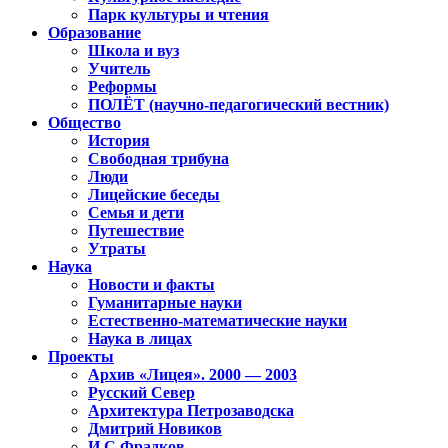
Парк культуры и чтения
Образование
Школа и вуз
Учитель
Реформы
ПОЛЁТ (научно-педагогический вестник)
Общество
История
Свободная трибуна
Люди
Лицейские беседы
Семья и дети
Путешествие
Утраты
Наука
Новости и факты
Гуманитарные науки
Естественно-математические науки
Наука в лицах
Проекты
Архив «Лицея». 2000 — 2003
Русский Север
Архитектура Петрозаводска
Дмитрий Новиков
И.С.Фрадков