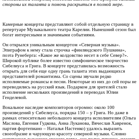
стороны их таланта и помочь раскрыться в полной мере.
Камерные концерты представляют собой отдельную страницу в
репертуаре Музыкального театра Карелии. Нынешний сезон был
богат интересными и значимыми событиями.
Он открылся уникальным концертом «Северная музыка».
Эпиграфом к нему стала строчка «финляндского Пушкина»,
поэта Рунеберга: «Какое же колдовство несет в себе Север?».
Широкой публике более известно симфоническое творчество
Сибелиуса и Грига. В концерте представилась возможность
открыть для себя еще одну грань таланта этих выдающихся
представителей романтизма. Со сцены звучали редко
исполняемые романсы и песни. Некоторые из них до сей поры не
переводились на русский язык.
Подарком для зрителей стало
исполнение нескольких произведений в переводах Юлии
Генделевой.
Вокальное наследие композиторов огромно: около 100
произведений у Сибелиуса, порядка 150 – у Грига. Но даже в
рамках относительно небольшого концерта исполнителям (Ольга
Маслова, Евгения Гудкова, Анна Луканова, Вячеслав Хавренок,
партия фортепиано – Наталья Настенко) удалось выразить
своеобразие и чарующую красоту северной музыки. Словно
напитанная дыханием свежего ветра, она полна лиризма, эмоции