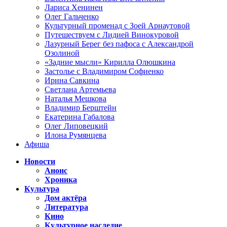
Лариса Хенинен
Олег Гальченко
Культурный променад с Зоей Арнаутовой
Путешествуем с Лидией Винокуровой
Лазурный Берег без пафоса с Александрой
Озолиной
«Задние мысли» Кирилла Олюшкина
Застолье с Владимиром Софиенко
Ирина Савкина
Светлана Артемьева
Наталья Мешкова
Владимир Берштейн
Екатерина Габалова
Олег Липовецкий
Илона Румянцева
Афиша
Новости
Анонс
Хроника
Культура
Дом актёра
Литература
Кино
Культурное наследие