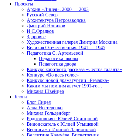
Проекты
Архив «Лицея». 2000 — 2003
Русский Север
Архитектура Петрозаводска
Дмитрий Новиков
И.С.Фрадков
Здоровье
Художественная галерея Дмитрия Москина
Великая Отечественная. 1941 — 1945
Педагогика С. Артемьевой
Педагогика школы
Педагогика двора
Конкурс короткого рассказа «Сестра таланта»
Конкурс «Во весь голос»
Конкурс новой драматургии «Ремарка»
Каким мы помним август 1991-го…
Михаил Швейцер
Блоги
Блог Лицея
Алла Нестеренко
Михаил Гольденберг
Родословная с Юлией Свинцовой
Видоискатель с Юлией Утышевой
Вернисаж с Ириной Ларионовой
Валентина Калачёва. Впечатления