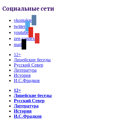
Социальные сети
vkontakte
twitter
youtube
zen-yandex
mail
12+
Лицейские беседы
Русский Север
Литература
История
И.С.Фрадков
12+
Лицейские беседы
Русский Север
Литература
История
И.С.Фрадков