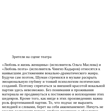
Зрители на сцене театра
«Любовь и жизнь женщины» (исполнитель Ольга Маслова) и
«Любовь поэта» (исполнитель Чингиз Кадыров) относятся к
наивысшим достижениям вокально-драматического жанра.
Будучи сам поэтом, Шуман стремился в музыке раскрыть
эмоциональную глубину и тонкий психологизм поэтических
созданий. Поэтому спрятаться за внешней красотой вокальной
партии здесь невозможно. Без понимания и проживания
материала не продвинуться к постижению и воплощению этих
шедевров. Кроме того, как нигде в этих произведениях важна
роль фортепианной партии. То, что подчас не выразить
мелодией и словами, берет на себя аккомпанемент. Ничуть не
умаляя достоинств певцов, глубоко понявших и абсолютно