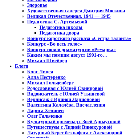
Здоровье
Художественная галерея Дмитрия Москина
Великая Отечественная. 1941 — 1945
Педагогика С. Артемьевой
Педагогика школы
Педагогика двора
Конкурс короткого рассказа «Сестра таланта»
Конкурс «Во весь голос»
Конкурс новой драматургии «Ремарка»
Каким мы помним август 1991-го…
Михаил Швейцер
Блоги
Блог Лицея
Алла Нестеренко
Михаил Гольденберг
Родословная с Юлией Свинцовой
Видоискатель с Юлией Утышевой
Вернисаж с Ириной Ларионовой
Валентина Калачёва. Впечатления
Лариса Хенинен
Олег Гальченко
Культурный променад с Зоей Арнаутовой
Путешествуем с Лидией Винокуровой
Лазурный Берег без пафоса с Александрой