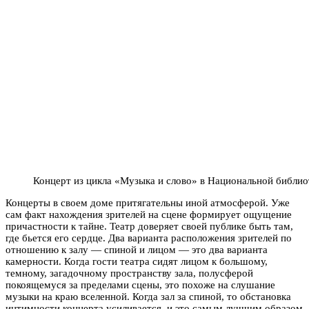
Концерт из цикла «Музыка и слово» в Национальной библио
Концерты в своем доме притягательны иной атмосферой. Уже
сам факт нахождения зрителей на сцене формирует ощущение
причастности к тайне. Театр доверяет своей публике быть там,
где бьется его сердце. Два варианта расположения зрителей по
отношению к залу — спиной и лицом — это два варианта
камерности. Когда гости театра сидят лицом к большому,
темному, загадочному пространству зала, полусферой
покоящемуся за пределами сцены, это похоже на слушание
музыки на краю вселенной. Когда зал за спиной, то обстановка
интимности концерта усиливается, и это самым лучшим образом