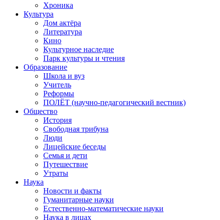
Хроника
Культура
Дом актёра
Литература
Кино
Культурное наследие
Парк культуры и чтения
Образование
Школа и вуз
Учитель
Реформы
ПОЛЁТ (научно-педагогический вестник)
Общество
История
Свободная трибуна
Люди
Лицейские беседы
Семья и дети
Путешествие
Утраты
Наука
Новости и факты
Гуманитарные науки
Естественно-математические науки
Наука в лицах