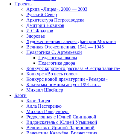
Проекты
Архив «Лицея». 2000 — 2003
Русский Север
Архитектура Петрозаводска
Дмитрий Новиков
И.С.Фрадков
Здоровье
Художественная галерея Дмитрия Москина
Великая Отечественная. 1941 — 1945
Педагогика С. Артемьевой
Педагогика школы
Педагогика двора
Конкурс короткого рассказа «Сестра таланта»
Конкурс «Во весь голос»
Конкурс новой драматургии «Ремарка»
Каким мы помним август 1991-го…
Михаил Швейцер
Блоги
Блог Лицея
Алла Нестеренко
Михаил Гольденберг
Родословная с Юлией Свинцовой
Видоискатель с Юлией Утышевой
Вернисаж с Ириной Ларионовой
Валентина Калачёва. Впечатления