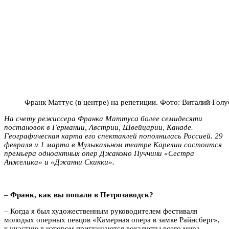
Франк Маттус (в центре) на репетиции. Фото: Виталий Голу
На счету режиссера Франка Маттуса более семидесяти
постановок в Германии, Австрии, Швейцарии, Канаде.
Географическая карта его спектаклей пополнилась Россией. 29
февраля и 1 марта в Музыкальном театре Карелии состоится
премьера одноактных опер Джакомо Пуччини «Сестра
Анжелика» и «Джанни Скикки».
–
Франк, как вы попали в Петрозаводск?
– Когда я был художественным руководителем фестиваля
молодых оперных певцов «Камерная опера в замке Райнсберг»,
к участию в котором приглашаются вокалисты всего мира,