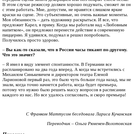
В этом случае режиссер должен хорошо подумать, сможет ли он
с этим работать. Мне, допустим, не нравятся слишком яркие
краски на сцене. Это субъективные, но очень важные моменты.
Моя обязанность – дать художнику раскрыться. И все, что
предложит Карел, я приму. Когда мы работали над «Любовным
напитком», он предложил перенести действие в современную
пиццерию. Я удивился, подумал и решил попробовать.
Получилось просто здорово.
–
Вы как-то сказали, что в России часы тикают по-другому.
Что это значит?
– Я имел в виду элемент спонтанности. В Германии все
распланировано на два года вперед. А когда мы встретились с
Михаилом Синькевичем и директором театра Еленой
Ларионовой первый раз, это было чуть больше года назад, мы не
знали, когда точно начнется работа, когда будет премьера,
потому что нужно было решить массу вопросов в расписании
каждого из нас. Но все удалось согласовать, и скоро премьера!
С Франком Маттусом беседовала Лариса Кучанская
Переводчик – Ольга Ряменен-Волотовская