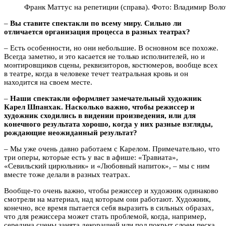
Франк Маттус на репетиции (справа). Фото: Владимир Вол
–
Вы ставите спектакли по всему миру. Сильно ли
отличается организация процесса в разных театрах?
– Есть особенности, но они небольшие. В основном все похоже.
Всегда заметно, и это касается не только исполнителей, но и
монтировщиков сцены, реквизиторов, костюмеров, вообще всех
в театре, когда в человеке течет театральная кровь и он
находится на своем месте.
–
Наши спектакли оформляет замечательный художник
Карел Шпанхак. Насколько важно, чтобы режиссер и
художник сходились в видении произведения, или для
конечного результата хорошо, когда у них разные взгляды,
рождающие неожиданный результат?
– Мы уже очень давно работаем с Карелом. Примечательно, что
три оперы, которые есть у вас в афише: «Травиата»,
«Севильский цирюльник» и «Любовный напиток», – мы с ним
вместе тоже делали в разных театрах.
Вообще-то очень важно, чтобы режиссер и художник одинаково
смотрели на материал, над которым они работают. Художник,
конечно, все время пытается себя выразить в сильных образах,
что для режиссера может стать проблемой, когда, например,
середина сцены занята декорацией или пол покрыт слоем песка.