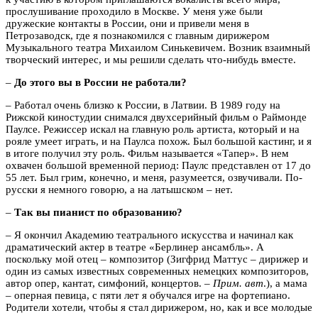
прослушивание проходило в Москве. У меня уже были
дружеские контакты в России, они и привели меня в
Петрозаводск, где я познакомился с главным дирижером
Музыкального театра Михаилом Синькевичем. Возник взаимный
творческий интерес, и мы решили сделать что-нибудь вместе.
–
До этого вы в России не работали?
– Работал очень близко к России, в Латвии. В 1989 году на
Рижской киностудии снимался двухсерийный фильм о Раймонде
Паулсе. Режиссер искал на главную роль артиста, который и на
рояле умеет играть, и на Паулса похож. Был большой кастинг, и я
в итоге получил эту роль. Фильм называется «Тапер». В нем
охвачен большой временной период: Паулс представлен от 17 до
55 лет. Был грим, конечно, и меня, разумеется, озвучивали. По-
русски я немного говорю, а на латышском – нет.
–
Так вы пианист по образованию?
– Я окончил Академию театрального искусства и начинал как
драматический актер в театре «Берлинер ансамбль». А
поскольку мой отец – композитор (Зигфрид Маттус – дирижер и
один из самых известных современных немецких композиторов,
автор опер, кантат, симфоний, концертов. –
Прим. авт
.), а мама
– оперная певица, с пяти лет я обучался игре на фортепиано.
Родители хотели, чтобы я стал дирижером, но, как и все молодые