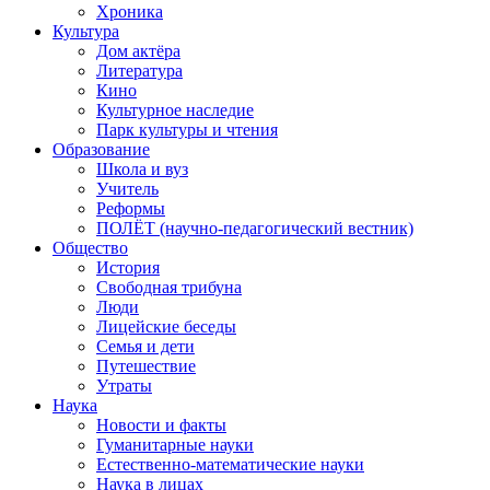
Хроника
Культура
Дом актёра
Литература
Кино
Культурное наследие
Парк культуры и чтения
Образование
Школа и вуз
Учитель
Реформы
ПОЛЁТ (научно-педагогический вестник)
Общество
История
Свободная трибуна
Люди
Лицейские беседы
Семья и дети
Путешествие
Утраты
Наука
Новости и факты
Гуманитарные науки
Естественно-математические науки
Наука в лицах