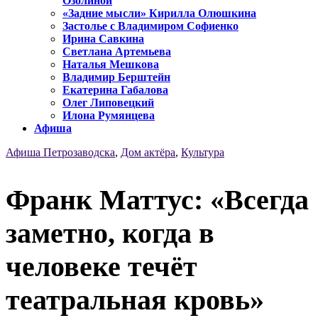
Озолиной
«Задние мысли» Кирилла Олюшкина
Застолье с Владимиром Софиенко
Ирина Савкина
Светлана Артемьева
Наталья Мешкова
Владимир Берштейн
Екатерина Габалова
Олег Липовецкий
Илона Румянцева
Афиша
Афиша Петрозаводска
,
Дом актёра
,
Культура
Франк Маттус: «Всегда
заметно, когда в
человеке течёт
театральная кровь»