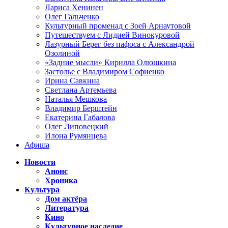
Лариса Хенинен
Олег Гальченко
Культурный променад с Зоей Арнаутовой
Путешествуем с Лидией Винокуровой
Лазурный Берег без пафоса с Александрой
Озолиной
«Задние мысли» Кирилла Олюшкина
Застолье с Владимиром Софиенко
Ирина Савкина
Светлана Артемьева
Наталья Мешкова
Владимир Берштейн
Екатерина Габалова
Олег Липовецкий
Илона Румянцева
Афиша
Новости
Анонс
Хроника
Культура
Дом актёра
Литература
Кино
Культурное наследие