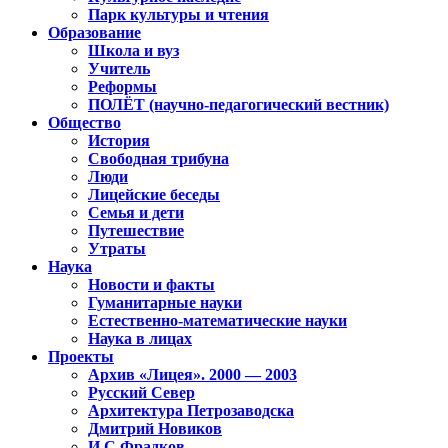
Парк культуры и чтения
Образование
Школа и вуз
Учитель
Реформы
ПОЛЁТ (научно-педагогический вестник)
Общество
История
Свободная трибуна
Люди
Лицейские беседы
Семья и дети
Путешествие
Утраты
Наука
Новости и факты
Гуманитарные науки
Естественно-математические науки
Наука в лицах
Проекты
Архив «Лицея». 2000 — 2003
Русский Север
Архитектура Петрозаводска
Дмитрий Новиков
И.С.Фрадков