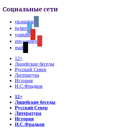
Социальные сети
vkontakte
twitter
youtube
zen-yandex
mail
12+
Лицейские беседы
Русский Север
Литература
История
И.С.Фрадков
12+
Лицейские беседы
Русский Север
Литература
История
И.С.Фрадков