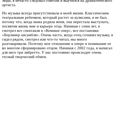
люди, я нечасто следовал советам и выучился на драматического
артиста.
Но музыка всегда присутствовала в моей жизни. Классическим
театральным ребенком, который растет за кулисами, я не был,
потому что, когда мама родила меня, она перестала выступать,
посвятив жизнь мне и карьере отца. Начиная с семи лет, я
смотрел все спектакли в «Комише опер», все постановки
«Берлинер ансамбля». Очень часто, когда отец сочинял музыку, я
сидел рядом, смотрел или что-то читал, мы много
разговаривали. Поэтому мое отношение к опере и понимание ее
во многом сформировано отцом. Начиная с 2002 года, я написал
для него три либретто. У нас постоянно происходит очень
тесный творческий обмен.