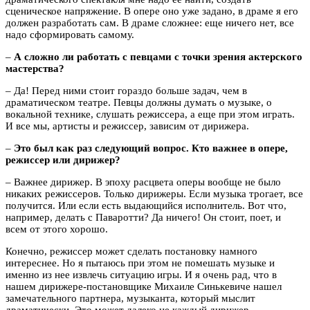
сценическое напряжение. В опере оно уже задано, в драме я его
должен разработать сам. В драме сложнее: еще ничего нет, все
надо сформировать самому.
–
А сложно ли работать с певцами с точки зрения актерского
мастерства?
– Да! Перед ними стоит гораздо больше задач, чем в
драматическом театре. Певцы должны думать о музыке, о
вокальной технике, слушать режиссера, а еще при этом играть.
И все мы, артисты и режиссер, зависим от дирижера.
–
Это был как раз следующий вопрос. Кто важнее в опере,
режиссер или дирижер?
– Важнее дирижер. В эпоху расцвета оперы вообще не было
никаких режиссеров. Только дирижеры. Если музыка трогает, все
получится. Или если есть выдающийся исполнитель. Вот что,
например, делать с Паваротти? Да ничего! Он стоит, поет, и
всем от этого хорошо.
Конечно, режиссер может сделать постановку намного
интереснее. Но я пытаюсь при этом не помешать музыке и
именно из нее извлечь ситуацию игры. И я очень рад, что в
нашем дирижере-постановщике Михаиле Синькевиче нашел
замечательного партнера, музыканта, который мыслит
драматически. Это может далеко не каждый дирижер.