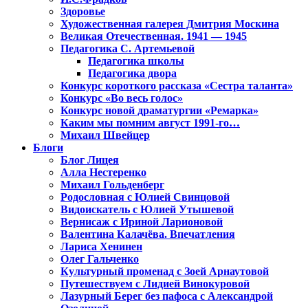
Здоровье
Художественная галерея Дмитрия Москина
Великая Отечественная. 1941 — 1945
Педагогика С. Артемьевой
Педагогика школы
Педагогика двора
Конкурс короткого рассказа «Сестра таланта»
Конкурс «Во весь голос»
Конкурс новой драматургии «Ремарка»
Каким мы помним август 1991-го…
Михаил Швейцер
Блоги
Блог Лицея
Алла Нестеренко
Михаил Гольденберг
Родословная с Юлией Свинцовой
Видоискатель с Юлией Утышевой
Вернисаж с Ириной Ларионовой
Валентина Калачёва. Впечатления
Лариса Хенинен
Олег Гальченко
Культурный променад с Зоей Арнаутовой
Путешествуем с Лидией Винокуровой
Лазурный Берег без пафоса с Александрой