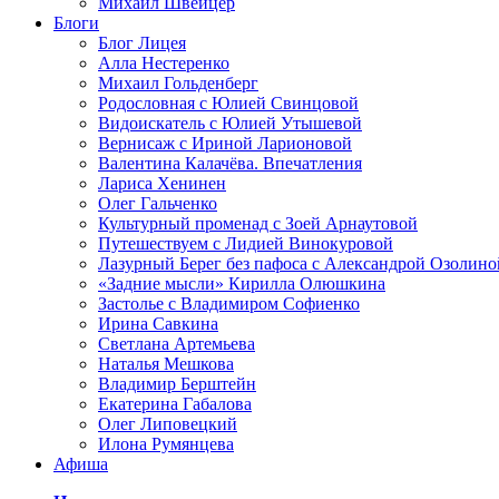
Михаил Швейцер
Блоги
Блог Лицея
Алла Нестеренко
Михаил Гольденберг
Родословная с Юлией Свинцовой
Видоискатель с Юлией Утышевой
Вернисаж с Ириной Ларионовой
Валентина Калачёва. Впечатления
Лариса Хенинен
Олег Гальченко
Культурный променад с Зоей Арнаутовой
Путешествуем с Лидией Винокуровой
Лазурный Берег без пафоса с Александрой Озолино
«Задние мысли» Кирилла Олюшкина
Застолье с Владимиром Софиенко
Ирина Савкина
Светлана Артемьева
Наталья Мешкова
Владимир Берштейн
Екатерина Габалова
Олег Липовецкий
Илона Румянцева
Афиша