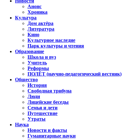
Новости
Анонс
Хроника
Культура
Дом актёра
Литература
Кино
Культурное наследие
Парк культуры и чтения
Образование
Школа и вуз
Учитель
Реформы
ПОЛЁТ (научно-педагогический вестник)
Общество
История
Свободная трибуна
Люди
Лицейские беседы
Семья и дети
Путешествие
Утраты
Наука
Новости и факты
Гуманитарные науки