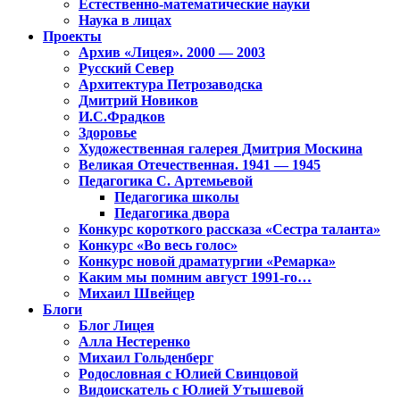
Естественно-математические науки
Наука в лицах
Проекты
Архив «Лицея». 2000 — 2003
Русский Север
Архитектура Петрозаводска
Дмитрий Новиков
И.С.Фрадков
Здоровье
Художественная галерея Дмитрия Москина
Великая Отечественная. 1941 — 1945
Педагогика С. Артемьевой
Педагогика школы
Педагогика двора
Конкурс короткого рассказа «Сестра таланта»
Конкурс «Во весь голос»
Конкурс новой драматургии «Ремарка»
Каким мы помним август 1991-го…
Михаил Швейцер
Блоги
Блог Лицея
Алла Нестеренко
Михаил Гольденберг
Родословная с Юлией Свинцовой
Видоискатель с Юлией Утышевой