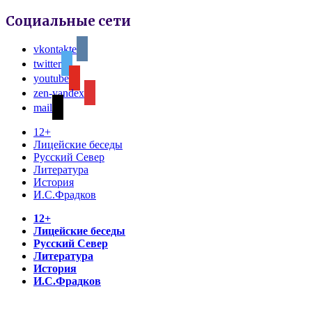
Социальные сети
vkontakte
twitter
youtube
zen-yandex
mail
12+
Лицейские беседы
Русский Север
Литература
История
И.С.Фрадков
12+
Лицейские беседы
Русский Север
Литература
История
И.С.Фрадков