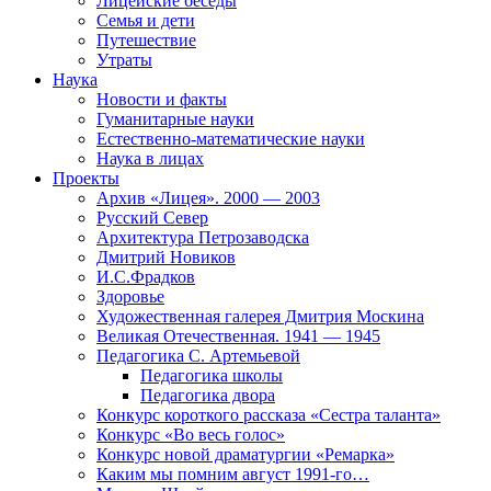
Лицейские беседы
Семья и дети
Путешествие
Утраты
Наука
Новости и факты
Гуманитарные науки
Естественно-математические науки
Наука в лицах
Проекты
Архив «Лицея». 2000 — 2003
Русский Север
Архитектура Петрозаводска
Дмитрий Новиков
И.С.Фрадков
Здоровье
Художественная галерея Дмитрия Москина
Великая Отечественная. 1941 — 1945
Педагогика С. Артемьевой
Педагогика школы
Педагогика двора
Конкурс короткого рассказа «Сестра таланта»
Конкурс «Во весь голос»
Конкурс новой драматургии «Ремарка»
Каким мы помним август 1991-го…