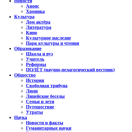
Новости
Анонс
Хроника
Культура
Дом актёра
Литература
Кино
Культурное наследие
Парк культуры и чтения
Образование
Школа и вуз
Учитель
Реформы
ПОЛЁТ (научно-педагогический вестник)
Общество
История
Свободная трибуна
Люди
Лицейские беседы
Семья и дети
Путешествие
Утраты
Наука
Новости и факты
Гуманитарные науки