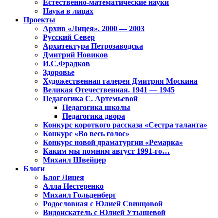
Естественно-математические науки
Наука в лицах
Проекты
Архив «Лицея». 2000 — 2003
Русский Север
Архитектура Петрозаводска
Дмитрий Новиков
И.С.Фрадков
Здоровье
Художественная галерея Дмитрия Москина
Великая Отечественная. 1941 — 1945
Педагогика С. Артемьевой
Педагогика школы
Педагогика двора
Конкурс короткого рассказа «Сестра таланта»
Конкурс «Во весь голос»
Конкурс новой драматургии «Ремарка»
Каким мы помним август 1991-го…
Михаил Швейцер
Блоги
Блог Лицея
Алла Нестеренко
Михаил Гольденберг
Родословная с Юлией Свинцовой
Видоискатель с Юлией Утышевой