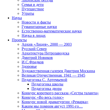
Лицейские беседы
Семья и дети
Путешествие
Утраты
Наука
Новости и факты
Гуманитарные науки
Естественно-математические науки
Наука в лицах
Проекты
Архив «Лицея». 2000 — 2003
Русский Север
Архитектура Петрозаводска
Дмитрий Новиков
И.С.Фрадков
Здоровье
Художественная галерея Дмитрия Москина
Великая Отечественная. 1941 — 1945
Педагогика С. Артемьевой
Педагогика школы
Педагогика двора
Конкурс короткого рассказа «Сестра таланта»
Конкурс «Во весь голос»
Конкурс новой драматургии «Ремарка»
Каким мы помним август 1991-го…