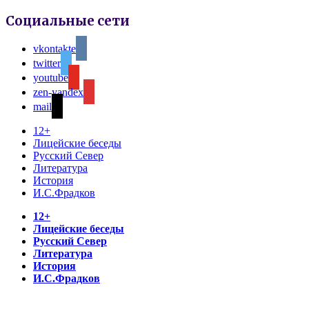
Социальные сети
vkontakte
twitter
youtube
zen-yandex
mail
12+
Лицейские беседы
Русский Север
Литература
История
И.С.Фрадков
12+
Лицейские беседы
Русский Север
Литература
История
И.С.Фрадков