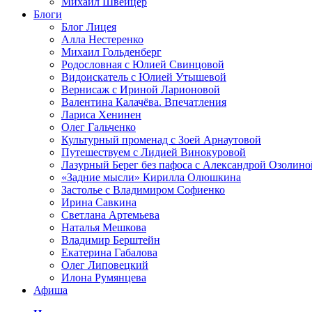
Михаил Швейцер
Блоги
Блог Лицея
Алла Нестеренко
Михаил Гольденберг
Родословная с Юлией Свинцовой
Видоискатель с Юлией Утышевой
Вернисаж с Ириной Ларионовой
Валентина Калачёва. Впечатления
Лариса Хенинен
Олег Гальченко
Культурный променад с Зоей Арнаутовой
Путешествуем с Лидией Винокуровой
Лазурный Берег без пафоса с Александрой Озолино
«Задние мысли» Кирилла Олюшкина
Застолье с Владимиром Софиенко
Ирина Савкина
Светлана Артемьева
Наталья Мешкова
Владимир Берштейн
Екатерина Габалова
Олег Липовецкий
Илона Румянцева
Афиша