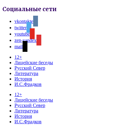
Социальные сети
vkontakte
twitter
youtube
zen-yandex
mail
12+
Лицейские беседы
Русский Север
Литература
История
И.С.Фрадков
12+
Лицейские беседы
Русский Север
Литература
История
И.С.Фрадков