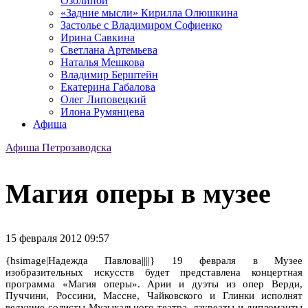
Озолиной
«Задние мысли» Кирилла Олюшкина
Застолье с Владимиром Софиенко
Ирина Савкина
Светлана Артемьева
Наталья Мешкова
Владимир Берштейн
Екатерина Габалова
Олег Липовецкий
Илона Румянцева
Афиша
Афиша Петрозаводска
Магия оперы в музее
15 февраля 2012 09:57
{hsimage|Надежда Павлова||||} 19 февраля в Музее
изобразительных искусств будет представлена концертная
программа «Магия оперы». Арии и дуэты из опер Верди,
Пуччини, Россини, Массне, Чайковского и Глинки исполнят
ведущие солисты Музыкального театра, лауреаты и дипломанты