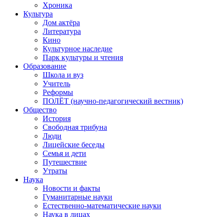
Хроника
Культура
Дом актёра
Литература
Кино
Культурное наследие
Парк культуры и чтения
Образование
Школа и вуз
Учитель
Реформы
ПОЛЁТ (научно-педагогический вестник)
Общество
История
Свободная трибуна
Люди
Лицейские беседы
Семья и дети
Путешествие
Утраты
Наука
Новости и факты
Гуманитарные науки
Естественно-математические науки
Наука в лицах