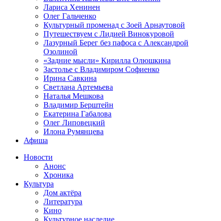
Лариса Хенинен
Олег Гальченко
Культурный променад с Зоей Арнаутовой
Путешествуем с Лидией Винокуровой
Лазурный Берег без пафоса с Александрой
Озолиной
«Задние мысли» Кирилла Олюшкина
Застолье с Владимиром Софиенко
Ирина Савкина
Светлана Артемьева
Наталья Мешкова
Владимир Берштейн
Екатерина Габалова
Олег Липовецкий
Илона Румянцева
Афиша
Новости
Анонс
Хроника
Культура
Дом актёра
Литература
Кино
Культурное наследие