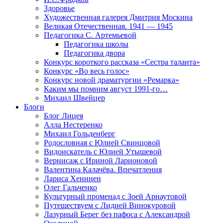
Здоровье
Художественная галерея Дмитрия Москина
Великая Отечественная. 1941 — 1945
Педагогика С. Артемьевой
Педагогика школы
Педагогика двора
Конкурс короткого рассказа «Сестра таланта»
Конкурс «Во весь голос»
Конкурс новой драматургии «Ремарка»
Каким мы помним август 1991-го…
Михаил Швейцер
Блоги
Блог Лицея
Алла Нестеренко
Михаил Гольденберг
Родословная с Юлией Свинцовой
Видоискатель с Юлией Утышевой
Вернисаж с Ириной Ларионовой
Валентина Калачёва. Впечатления
Лариса Хенинен
Олег Гальченко
Культурный променад с Зоей Арнаутовой
Путешествуем с Лидией Винокуровой
Лазурный Берег без пафоса с Александрой