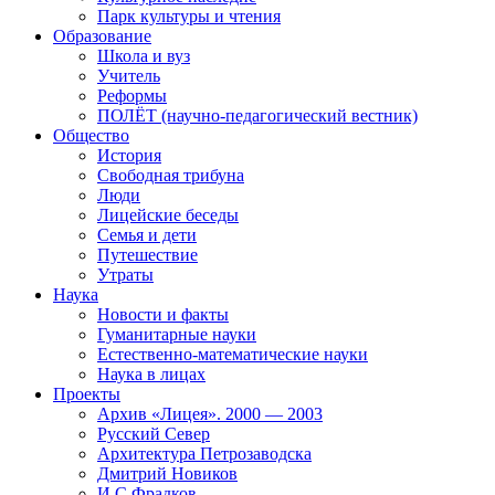
Парк культуры и чтения
Образование
Школа и вуз
Учитель
Реформы
ПОЛЁТ (научно-педагогический вестник)
Общество
История
Свободная трибуна
Люди
Лицейские беседы
Семья и дети
Путешествие
Утраты
Наука
Новости и факты
Гуманитарные науки
Естественно-математические науки
Наука в лицах
Проекты
Архив «Лицея». 2000 — 2003
Русский Север
Архитектура Петрозаводска
Дмитрий Новиков
И.С.Фрадков