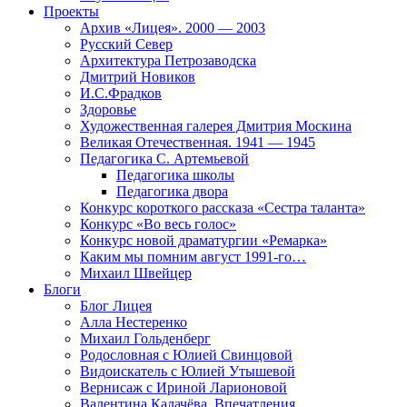
Проекты
Архив «Лицея». 2000 — 2003
Русский Север
Архитектура Петрозаводска
Дмитрий Новиков
И.С.Фрадков
Здоровье
Художественная галерея Дмитрия Москина
Великая Отечественная. 1941 — 1945
Педагогика С. Артемьевой
Педагогика школы
Педагогика двора
Конкурс короткого рассказа «Сестра таланта»
Конкурс «Во весь голос»
Конкурс новой драматургии «Ремарка»
Каким мы помним август 1991-го…
Михаил Швейцер
Блоги
Блог Лицея
Алла Нестеренко
Михаил Гольденберг
Родословная с Юлией Свинцовой
Видоискатель с Юлией Утышевой
Вернисаж с Ириной Ларионовой
Валентина Калачёва. Впечатления