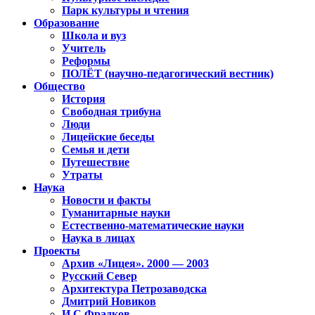
Парк культуры и чтения
Образование
Школа и вуз
Учитель
Реформы
ПОЛЁТ (научно-педагогический вестник)
Общество
История
Свободная трибуна
Люди
Лицейские беседы
Семья и дети
Путешествие
Утраты
Наука
Новости и факты
Гуманитарные науки
Естественно-математические науки
Наука в лицах
Проекты
Архив «Лицея». 2000 — 2003
Русский Север
Архитектура Петрозаводска
Дмитрий Новиков
И.С.Фрадков