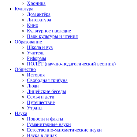
Хроника
Культура
Дом актёра
Литература
Кино
Культурное наследие
Парк культуры и чтения
Образование
Школа и вуз
Учитель
Реформы
ПОЛЁТ (научно-педагогический вестник)
Общество
История
Свободная трибуна
Люди
Лицейские беседы
Семья и дети
Путешествие
Утраты
Наука
Новости и факты
Гуманитарные науки
Естественно-математические науки
Наука в лицах