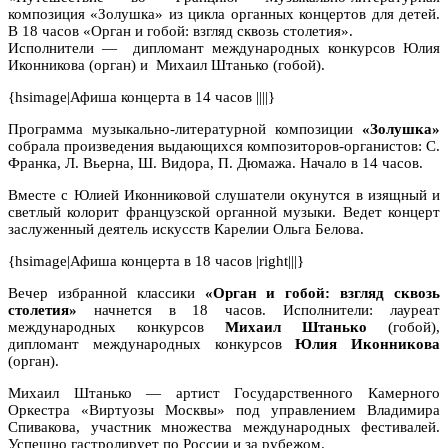
композиция «Золушка» из цикла органных концертов для детей.
В 18 часов «Орган и гобой: взгляд сквозь столетия».
Исполнители — дипломант международных конкурсов Юлия
Иконникова (орган) и Михаил Штанько (гобой).
{hsimage|Афиша концерта в 14 часов ||||}
Программа музыкально-литературной композиции
«Золушка»
собрала произведения выдающихся композиторов-органистов: С.
Франка, Л. Вьерна, Ш. Видора, П. Дюмажа. Начало в 14 часов.
Вместе с Юлией Иконниковой слушатели окунутся в изящный и
светлый колорит французской органной музыки. Ведет концерт
заслуженный деятель искусств Карелии Ольга Белова.
{hsimage|Афиша концерта в 18 часов |right|||}
Вечер избранной классики
«Орган и гобой: взгляд сквозь
столетия»
начнется в 18 часов. Исполнители: лауреат
международных конкурсов
Михаил Штанько
(гобой),
дипломант международных конкурсов
Юлия Иконникова
(орган).
Михаил Штанько — артист Государственного Камерного
Оркестра «Виртуозы Москвы» под управлением Владимира
Спивакова, участник множества международных фестивалей.
Успешно гастролирует по России и за рубежом.