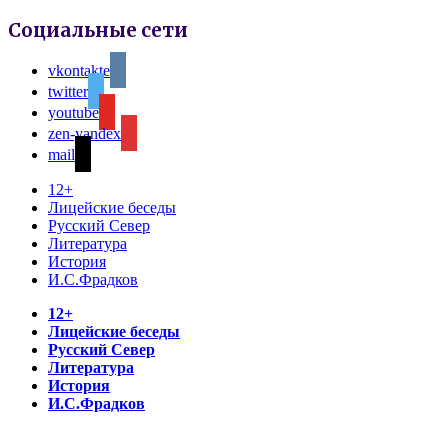
Социальные сети
vkontakte
twitter
youtube
zen-yandex
mail
12+
Лицейские беседы
Русский Север
Литература
История
И.С.Фрадков
12+
Лицейские беседы
Русский Север
Литература
История
И.С.Фрадков