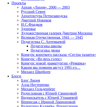
Проекты
Архив «Лицея». 2000 — 2003
Русский Север
Архитектура Петрозаводска
Дмитрий Новиков
И.С.Фрадков
Здоровье
Художественная галерея Дмитрия Москина
Великая Отечественная. 1941 — 1945
Педагогика С. Артемьевой
Педагогика школы
Педагогика двора
Конкурс короткого рассказа «Сестра таланта»
Конкурс «Во весь голос»
Конкурс новой драматургии «Ремарка»
Каким мы помним август 1991-го…
Михаил Швейцер
Блоги
Блог Лицея
Алла Нестеренко
Михаил Гольденберг
Родословная с Юлией Свинцовой
Видоискатель с Юлией Утышевой
Вернисаж с Ириной Ларионовой
Валентина Калачёва. Впечатления