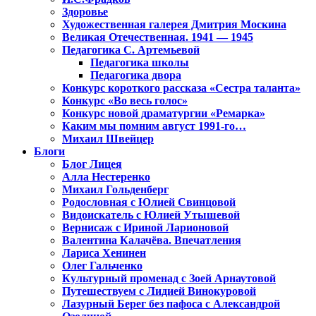
Здоровье
Художественная галерея Дмитрия Москина
Великая Отечественная. 1941 — 1945
Педагогика С. Артемьевой
Педагогика школы
Педагогика двора
Конкурс короткого рассказа «Сестра таланта»
Конкурс «Во весь голос»
Конкурс новой драматургии «Ремарка»
Каким мы помним август 1991-го…
Михаил Швейцер
Блоги
Блог Лицея
Алла Нестеренко
Михаил Гольденберг
Родословная с Юлией Свинцовой
Видоискатель с Юлией Утышевой
Вернисаж с Ириной Ларионовой
Валентина Калачёва. Впечатления
Лариса Хенинен
Олег Гальченко
Культурный променад с Зоей Арнаутовой
Путешествуем с Лидией Винокуровой
Лазурный Берег без пафоса с Александрой