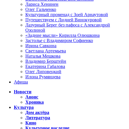
Лариса Хенинен
Олег Гальченко
Культурный променад с Зоей Арнаутовой
Путешествуем с Лидией Винокуровой
Лазурный Берег без пафоса с Александрой
Озолиной
«Задние мысли» Кирилла Олюшкина
Застолье с Владимиром Софиенко
Ирина Савкина
Светлана Артемьева
Наталья Мешкова
Владимир Берштейн
Екатерина Габалова
Олег Липовецкий
Илона Румянцева
Афиша
Новости
Анонс
Хроника
Культура
Дом актёра
Литература
Кино
Культурное наследие