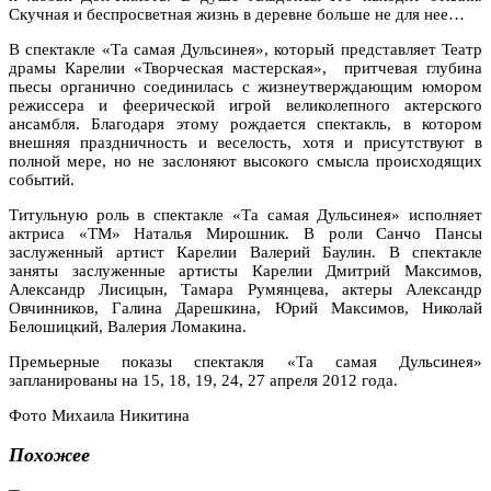
Скучная и беспросветная жизнь в деревне больше не для нее…
В спектакле «Та самая Дульсинея», который представляет Театр
драмы Карелии «Творческая мастерская»,
притчевая глубина
пьесы органично соединилась с жизнеутверждающим юмором
режиссера и феерической игрой великолепного актерского
ансамбля. Благодаря этому рождается спектакль, в котором
внешняя праздничность и веселость, хотя и присутствуют в
полной мере, но не заслоняют высокого смысла происходящих
событий.
Титульную роль в спектакле «Та самая Дульсинея» исполняет
актриса «ТМ» Наталья Мирошник. В роли Санчо Пансы
заслуженный артист Карелии Валерий Баулин. В спектакле
заняты заслуженные артисты Карелии Дмитрий Максимов,
Александр Лисицын, Тамара Румянцева, актеры Александр
Овчинников, Галина Дарешкина, Юрий Максимов, Николай
Белошицкий, Валерия Ломакина.
Премьерные показы спектакля «Та самая Дульсинея»
запланированы на 15, 18, 19, 24, 27 апреля 2012 года.
Фото Михаила Никитина
Похожее