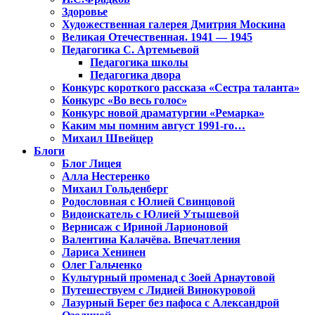
Здоровье
Художественная галерея Дмитрия Москина
Великая Отечественная. 1941 — 1945
Педагогика С. Артемьевой
Педагогика школы
Педагогика двора
Конкурс короткого рассказа «Сестра таланта»
Конкурс «Во весь голос»
Конкурс новой драматургии «Ремарка»
Каким мы помним август 1991-го…
Михаил Швейцер
Блоги
Блог Лицея
Алла Нестеренко
Михаил Гольденберг
Родословная с Юлией Свинцовой
Видоискатель с Юлией Утышевой
Вернисаж с Ириной Ларионовой
Валентина Калачёва. Впечатления
Лариса Хенинен
Олег Гальченко
Культурный променад с Зоей Арнаутовой
Путешествуем с Лидией Винокуровой
Лазурный Берег без пафоса с Александрой