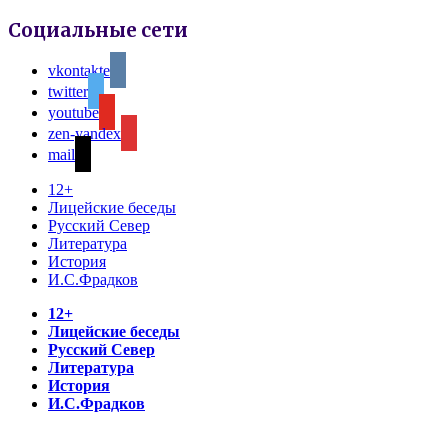
Социальные сети
vkontakte
twitter
youtube
zen-yandex
mail
12+
Лицейские беседы
Русский Север
Литература
История
И.С.Фрадков
12+
Лицейские беседы
Русский Север
Литература
История
И.С.Фрадков