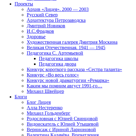
Проекты
Архив «Лицея». 2000 — 2003
Русский Север
Архитектура Петрозаводска
Дмитрий Новиков
И.С.Фрадков
Здоровье
Художественная галерея Дмитрия Москина
Великая Отечественная. 1941 — 1945
Педагогика С. Артемьевой
Педагогика школы
Педагогика двора
Конкурс короткого рассказа «Сестра таланта»
Конкурс «Во весь голос»
Конкурс новой драматургии «Ремарка»
Каким мы помним август 1991-го…
Михаил Швейцер
Блоги
Блог Лицея
Алла Нестеренко
Михаил Гольденберг
Родословная с Юлией Свинцовой
Видоискатель с Юлией Утышевой
Вернисаж с Ириной Ларионовой
Валентина Калачёва. Впечатления