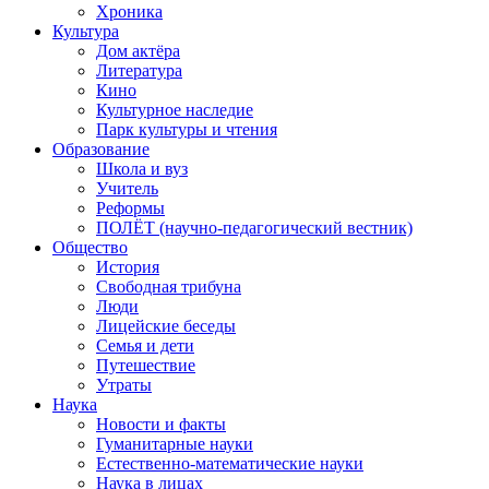
Хроника
Культура
Дом актёра
Литература
Кино
Культурное наследие
Парк культуры и чтения
Образование
Школа и вуз
Учитель
Реформы
ПОЛЁТ (научно-педагогический вестник)
Общество
История
Свободная трибуна
Люди
Лицейские беседы
Семья и дети
Путешествие
Утраты
Наука
Новости и факты
Гуманитарные науки
Естественно-математические науки
Наука в лицах