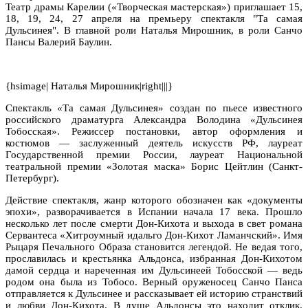
Театр драмы Карелии («Творческая мастерская») приглашает 15,
18, 19, 24, 27 апреля на премьеру спектакля "Та самая
Дульсинея". В главной роли
Наталья Мирошник, в роли
Санчо
Пансы Валерий Баулин.
{hsimage| Наталья Мирошник|right|||}
Спектакль «Та самая Дульсинея» создан по пьесе известного
российского драматурга Александра Володина «Дульсинея
Тобосская». Режиссер постановки, автор оформления и
костюмов — заслуженный деятель искусств РФ, лауреат
Государственной премии России, лауреат Национальной
театральной премии «Золотая маска» Борис Цейтлин (Санкт-
Петербург).
Действие спектакля, жанр которого обозначен как «документы
эпохи», разворачивается в Испании начала 17 века. Прошло
несколько лет после смерти Дон-Кихота и выхода в свет романа
Сервантеса «Хитроумный идальго Дон-Кихот Ламанчский». Имя
Рыцаря Печального Образа становится легендой. Не ведая того,
прославилась и крестьянка Альдонса, избранная Дон-Кихотом
дамой сердца и нареченная им Дульсинеей Тобосской — ведь
родом она была из Тобосо. Верный оруженосец Санчо Панса
отправляется к Дульсинее и рассказывает ей историю странствий
и любви Дон-Кихота. В душе Альдонсы это находит отклик.