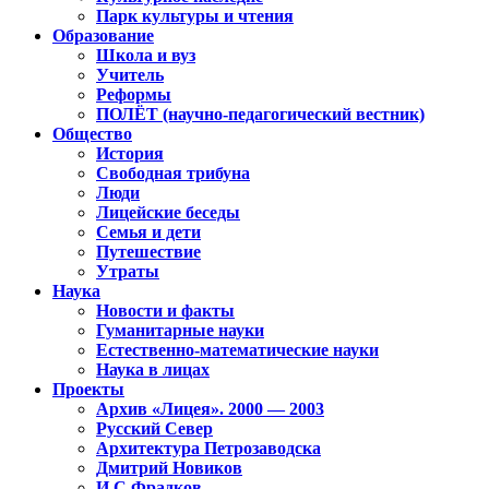
Парк культуры и чтения
Образование
Школа и вуз
Учитель
Реформы
ПОЛЁТ (научно-педагогический вестник)
Общество
История
Свободная трибуна
Люди
Лицейские беседы
Семья и дети
Путешествие
Утраты
Наука
Новости и факты
Гуманитарные науки
Естественно-математические науки
Наука в лицах
Проекты
Архив «Лицея». 2000 — 2003
Русский Север
Архитектура Петрозаводска
Дмитрий Новиков
И.С.Фрадков