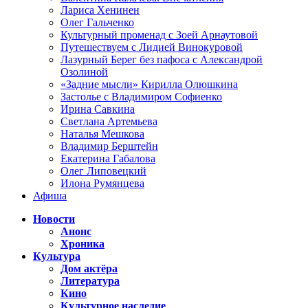
Лариса Хенинен
Олег Гальченко
Культурный променад с Зоей Арнаутовой
Путешествуем с Лидией Винокуровой
Лазурный Берег без пафоса с Александрой
Озолиной
«Задние мысли» Кирилла Олюшкина
Застолье с Владимиром Софиенко
Ирина Савкина
Светлана Артемьева
Наталья Мешкова
Владимир Берштейн
Екатерина Габалова
Олег Липовецкий
Илона Румянцева
Афиша
Новости
Анонс
Хроника
Культура
Дом актёра
Литература
Кино
Культурное наследие