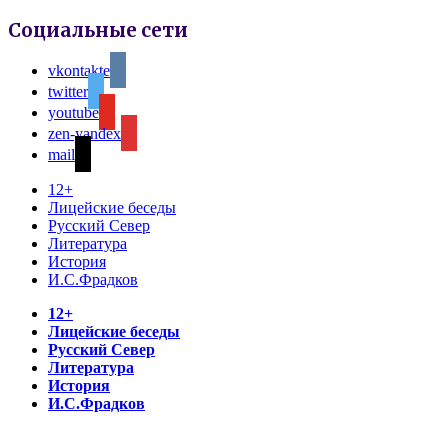
Социальные сети
vkontakte
twitter
youtube
zen-yandex
mail
12+
Лицейские беседы
Русский Север
Литература
История
И.С.Фрадков
12+
Лицейские беседы
Русский Север
Литература
История
И.С.Фрадков