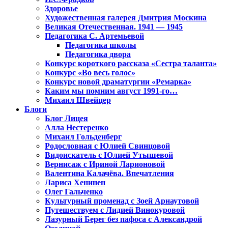
Здоровье
Художественная галерея Дмитрия Москина
Великая Отечественная. 1941 — 1945
Педагогика С. Артемьевой
Педагогика школы
Педагогика двора
Конкурс короткого рассказа «Сестра таланта»
Конкурс «Во весь голос»
Конкурс новой драматургии «Ремарка»
Каким мы помним август 1991-го…
Михаил Швейцер
Блоги
Блог Лицея
Алла Нестеренко
Михаил Гольденберг
Родословная с Юлией Свинцовой
Видоискатель с Юлией Утышевой
Вернисаж с Ириной Ларионовой
Валентина Калачёва. Впечатления
Лариса Хенинен
Олег Гальченко
Культурный променад с Зоей Арнаутовой
Путешествуем с Лидией Винокуровой
Лазурный Берег без пафоса с Александрой