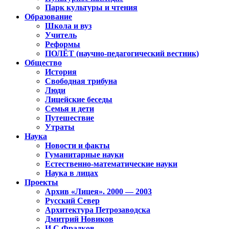
Парк культуры и чтения
Образование
Школа и вуз
Учитель
Реформы
ПОЛЁТ (научно-педагогический вестник)
Общество
История
Свободная трибуна
Люди
Лицейские беседы
Семья и дети
Путешествие
Утраты
Наука
Новости и факты
Гуманитарные науки
Естественно-математические науки
Наука в лицах
Проекты
Архив «Лицея». 2000 — 2003
Русский Север
Архитектура Петрозаводска
Дмитрий Новиков
И.С.Фрадков