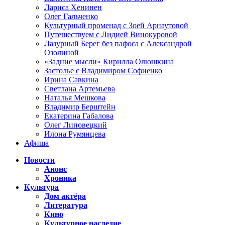
Лариса Хенинен
Олег Гальченко
Культурный променад с Зоей Арнаутовой
Путешествуем с Лидией Винокуровой
Лазурный Берег без пафоса с Александрой
Озолиной
«Задние мысли» Кирилла Олюшкина
Застолье с Владимиром Софиенко
Ирина Савкина
Светлана Артемьева
Наталья Мешкова
Владимир Берштейн
Екатерина Габалова
Олег Липовецкий
Илона Румянцева
Афиша
Новости
Анонс
Хроника
Культура
Дом актёра
Литература
Кино
Культурное наследие