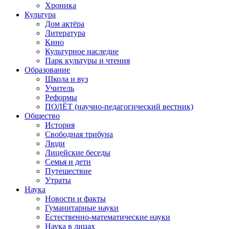
Хроника
Культура
Дом актёра
Литература
Кино
Культурное наследие
Парк культуры и чтения
Образование
Школа и вуз
Учитель
Реформы
ПОЛЁТ (научно-педагогический вестник)
Общество
История
Свободная трибуна
Люди
Лицейские беседы
Семья и дети
Путешествие
Утраты
Наука
Новости и факты
Гуманитарные науки
Естественно-математические науки
Наука в лицах