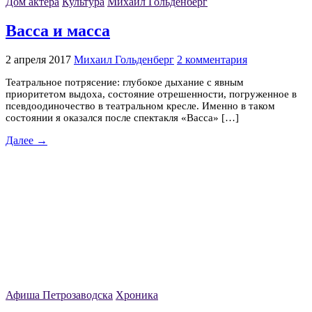
Дом актёра
Культура
Михаил Гольденберг
Васса и масса
2 апреля 2017
Михаил Гольденберг
2 комментария
Театральное потрясение: глубокое дыхание с явным
приоритетом выдоха, состояние отрешенности, погруженное в
псевдоодиночество в театральном кресле. Именно в таком
состоянии я оказался после спектакля «Васса» […]
Далее →
Афиша Петрозаводска
Хроника