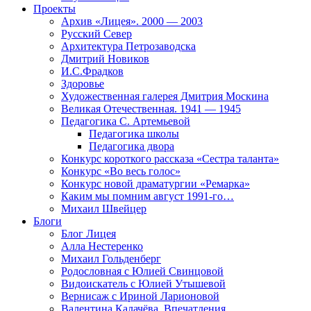
Проекты
Архив «Лицея». 2000 — 2003
Русский Север
Архитектура Петрозаводска
Дмитрий Новиков
И.С.Фрадков
Здоровье
Художественная галерея Дмитрия Москина
Великая Отечественная. 1941 — 1945
Педагогика С. Артемьевой
Педагогика школы
Педагогика двора
Конкурс короткого рассказа «Сестра таланта»
Конкурс «Во весь голос»
Конкурс новой драматургии «Ремарка»
Каким мы помним август 1991-го…
Михаил Швейцер
Блоги
Блог Лицея
Алла Нестеренко
Михаил Гольденберг
Родословная с Юлией Свинцовой
Видоискатель с Юлией Утышевой
Вернисаж с Ириной Ларионовой
Валентина Калачёва. Впечатления