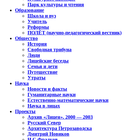
Парк культуры и чтения
Образование
Школа и вуз
Учитель
Реформы
ПОЛЁТ (научно-педагогический вестник)
Общество
История
Свободная трибуна
Люди
Лицейские беседы
Семья и дети
Путешествие
Утраты
Наука
Новости и факты
Гуманитарные науки
Естественно-математические науки
Наука в лицах
Проекты
Архив «Лицея». 2000 — 2003
Русский Север
Архитектура Петрозаводска
Дмитрий Новиков
И.С.Фрадков