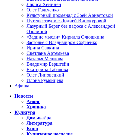
Лариса Хенинен
Олег Гальченко
Культурный променад с Зоей Арнаутовой
Путешествуем с Лидией Винокуровой
Лазурный Берег без пафоса с Александрой
Озолиной
«Задние мысли» Кирилла Олюшкина
Застолье с Владимиром Софиенко
Ирина Савкина
Светлана Артемьева
Наталья Мешкова
Владимир Берштейн
Екатерина Габалова
Олег Липовецкий
Илона Румянцева
Афиша
Новости
Анонс
Хроника
Культура
Дом актёра
Литература
Кино
Культурное наследие