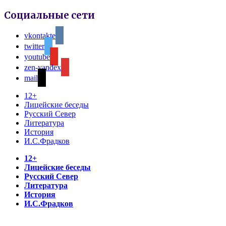
Социальные сети
vkontakte
twitter
youtube
zen-yandex
mail
12+
Лицейские беседы
Русский Север
Литература
История
И.С.Фрадков
12+
Лицейские беседы
Русский Север
Литература
История
И.С.Фрадков