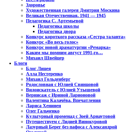
Здоровье
Художественная галерея Дмитрия Москина
Великая Отечественная. 1941 — 1945
Педагогика С. Артемьевой
Педагогика школы
Педагогика двора
Конкурс короткого рассказа «Сестра таланта»
Конкурс «Во весь голос»
Конкурс новой драматургии «Ремарка»
Каким мы помним август 1991-го…
Михаил Швейцер
Блоги
Блог Лицея
Алла Нестеренко
Михаил Гольденберг
Родословная с Юлией Свинцовой
Видоискатель с Юлией Утышевой
Вернисаж с Ириной Ларионовой
Валентина Калачёва. Впечатления
Лариса Хенинен
Олег Гальченко
Культурный променад с Зоей Арнаутовой
Путешествуем с Лидией Винокуровой
Лазурный Берег без пафоса с Александрой