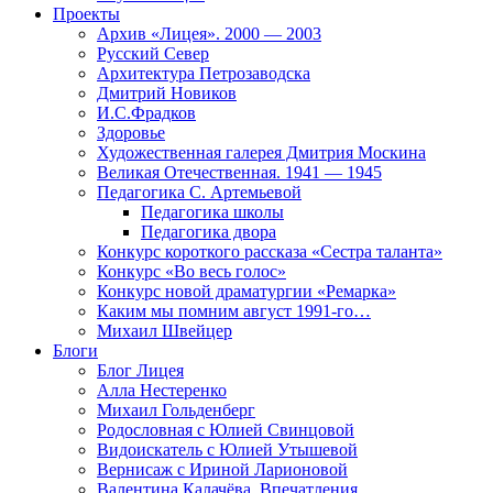
Проекты
Архив «Лицея». 2000 — 2003
Русский Север
Архитектура Петрозаводска
Дмитрий Новиков
И.С.Фрадков
Здоровье
Художественная галерея Дмитрия Москина
Великая Отечественная. 1941 — 1945
Педагогика С. Артемьевой
Педагогика школы
Педагогика двора
Конкурс короткого рассказа «Сестра таланта»
Конкурс «Во весь голос»
Конкурс новой драматургии «Ремарка»
Каким мы помним август 1991-го…
Михаил Швейцер
Блоги
Блог Лицея
Алла Нестеренко
Михаил Гольденберг
Родословная с Юлией Свинцовой
Видоискатель с Юлией Утышевой
Вернисаж с Ириной Ларионовой
Валентина Калачёва. Впечатления