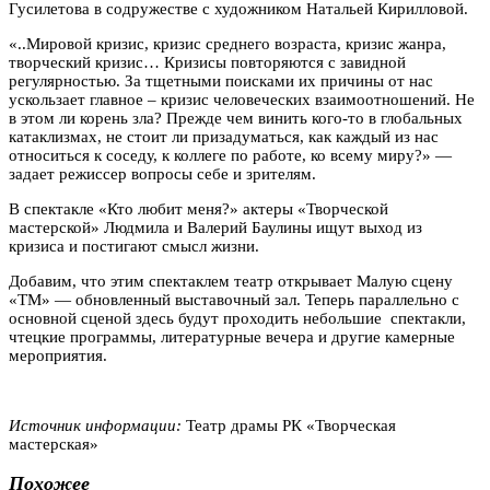
Гусилетова в содружестве с художником Натальей Кирилловой.
«..Мировой кризис, кризис среднего возраста, кризис жанра,
творческий кризис… Кризисы повторяются с завидной
регулярностью. За тщетными поисками их причины от нас
ускользает главное – кризис человеческих взаимоотношений. Не
в этом ли корень зла? Прежде чем винить кого-то в глобальных
катаклизмах, не стоит ли призадуматься, как каждый из нас
относиться к соседу, к коллеге по работе, ко всему миру?» —
задает режиссер вопросы себе и зрителям.
В спектакле «Кто любит меня?» актеры «Творческой
мастерской» Людмила и Валерий Баулины ищут выход из
кризиса и постигают смысл жизни.
Добавим, что этим спектаклем театр открывает Малую сцену
«ТМ» — обновленный выставочный зал. Теперь параллельно с
основной сценой здесь будут проходить небольшие спектакли,
чтецкие программы, литературные вечера и другие камерные
мероприятия.
Источник информации:
Театр драмы РК «Творческая
мастерская»
Похожее