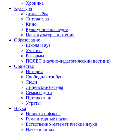
Хроника
Культура
Дом актёра
Литература
Кино
Культурное наследие
Парк культуры и чтения
Образование
Школа и вуз
Учитель
Реформы
ПОЛЁТ (научно-педагогический вестник)
Общество
История
Свободная трибуна
Люди
Лицейские беседы
Семья и дети
Путешествие
Утраты
Наука
Новости и факты
Гуманитарные науки
Естественно-математические науки
Наука в лицах