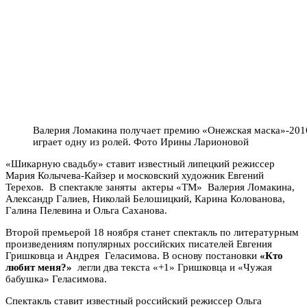
Валерия Ломакина получает премию «Онежская маска»-201
играет одну из ролей. Фото Ирины Ларионовой
«Шикарную свадьбу» ставит известный липецкий режиссер
Мария Колычева-Кайзер и московский художник Евгений
Терехов. В спектакле заняты актеры «ТМ» Валерия Ломакина,
Александр Галиев, Николай Белошицкий, Карина Колованова,
Галина Пелевина и Ольга Саханова.
Второй премьерой 18 ноября станет спектакль по литературным
произведениям популярных российских писателей Евгения
Гришковца и Андрея Геласимова. В основу постановки
«Кто
любит меня?»
легли два текста «+1» Гришковца и «Чужая
бабушка» Геласимова.
Спектакль ставит известный российский режиссер Ольга