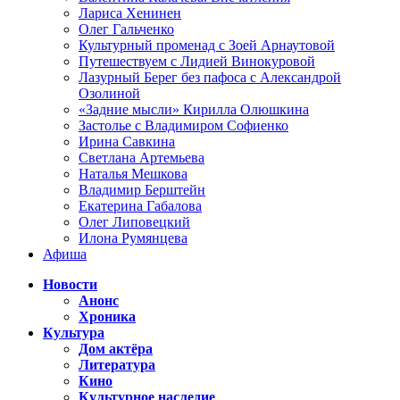
Лариса Хенинен
Олег Гальченко
Культурный променад с Зоей Арнаутовой
Путешествуем с Лидией Винокуровой
Лазурный Берег без пафоса с Александрой
Озолиной
«Задние мысли» Кирилла Олюшкина
Застолье с Владимиром Софиенко
Ирина Савкина
Светлана Артемьева
Наталья Мешкова
Владимир Берштейн
Екатерина Габалова
Олег Липовецкий
Илона Румянцева
Афиша
Новости
Анонс
Хроника
Культура
Дом актёра
Литература
Кино
Культурное наследие