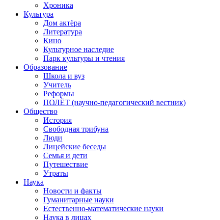
Хроника
Культура
Дом актёра
Литература
Кино
Культурное наследие
Парк культуры и чтения
Образование
Школа и вуз
Учитель
Реформы
ПОЛЁТ (научно-педагогический вестник)
Общество
История
Свободная трибуна
Люди
Лицейские беседы
Семья и дети
Путешествие
Утраты
Наука
Новости и факты
Гуманитарные науки
Естественно-математические науки
Наука в лицах