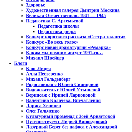
Здоровье
Художественная галерея Дмитрия Москина
Великая Отечественная. 1941 — 1945
Педагогика С. Артемьевой
Педагогика школы
Педагогика двора
Конкурс короткого рассказа «Сестра таланта»
Конкурс «Во весь голос»
Конкурс новой драматургии «Ремарка»
Каким мы помним август 1991-го…
Михаил Швейцер
Блоги
Блог Лицея
Алла Нестеренко
Михаил Гольденберг
Родословная с Юлией Свинцовой
Видоискатель с Юлией Утышевой
Вернисаж с Ириной Ларионовой
Валентина Калачёва. Впечатления
Лариса Хенинен
Олег Гальченко
Культурный променад с Зоей Арнаутовой
Путешествуем с Лидией Винокуровой
Лазурный Берег без пафоса с Александрой