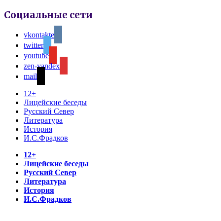
Социальные сети
vkontakte
twitter
youtube
zen-yandex
mail
12+
Лицейские беседы
Русский Север
Литература
История
И.С.Фрадков
12+
Лицейские беседы
Русский Север
Литература
История
И.С.Фрадков