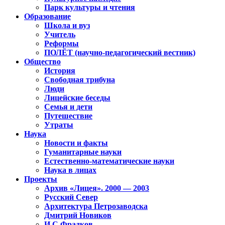
Парк культуры и чтения
Образование
Школа и вуз
Учитель
Реформы
ПОЛЁТ (научно-педагогический вестник)
Общество
История
Свободная трибуна
Люди
Лицейские беседы
Семья и дети
Путешествие
Утраты
Наука
Новости и факты
Гуманитарные науки
Естественно-математические науки
Наука в лицах
Проекты
Архив «Лицея». 2000 — 2003
Русский Север
Архитектура Петрозаводска
Дмитрий Новиков
И.С.Фрадков