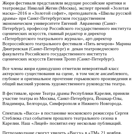
Жюри фестиваля представляли ведущие российские критики и
театроведы: Николай Жегин (Москва), эксперт премий «Золотая
маска»-2016 и «Золотой софит», преподаватель «Школы русской
драмы» при Санкт-Петербургском государственном
экономическом университете Евгений Авраменко (Санкт-
Петербург), профессор Российского государственного института
сценических искусств, главный редактор и директор
«Петербургского театрального журнала», арт-директор
Всероссийского театрального фестиваля «Пять вечеров» Марина
Дмитревская (Санкт-Петербург) и декан театроведческого
факультета Российского государственного института
сценических искусств Евгения Тропп (Санкт-Петербург).
Все члены жюри единодушно отметили невероятный класс
актерского существования на сцене, в том числе ансамблевого,
глубокое и оригинальное прочтение горьковского произведения и
общий высокий уровень художественного руководства театра.
В фестивале, кроме Театра драмы Республики Карелия, приняли
участие театры из Москвы, Санкт-Петербурга, Йошкар-Олы,
Владимира, Белгорода, Симферополя и Нижнего Новгорода.
Спектакль «Васса» в постановке московского режиссера Сергея
Стеблюка стал событием прошлого театрального сезона в
Карелии. Наш «Лицей» посвятил ему несколько публикаций.
Петрозаводчане смогут увидеть «Вассу» в «ТМ» 21 ноября.