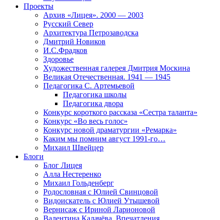
Проекты
Архив «Лицея». 2000 — 2003
Русский Север
Архитектура Петрозаводска
Дмитрий Новиков
И.С.Фрадков
Здоровье
Художественная галерея Дмитрия Москина
Великая Отечественная. 1941 — 1945
Педагогика С. Артемьевой
Педагогика школы
Педагогика двора
Конкурс короткого рассказа «Сестра таланта»
Конкурс «Во весь голос»
Конкурс новой драматургии «Ремарка»
Каким мы помним август 1991-го…
Михаил Швейцер
Блоги
Блог Лицея
Алла Нестеренко
Михаил Гольденберг
Родословная с Юлией Свинцовой
Видоискатель с Юлией Утышевой
Вернисаж с Ириной Ларионовой
Валентина Калачёва. Впечатления