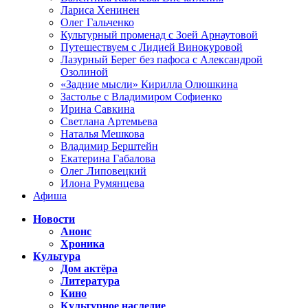
Лариса Хенинен
Олег Гальченко
Культурный променад с Зоей Арнаутовой
Путешествуем с Лидией Винокуровой
Лазурный Берег без пафоса с Александрой
Озолиной
«Задние мысли» Кирилла Олюшкина
Застолье с Владимиром Софиенко
Ирина Савкина
Светлана Артемьева
Наталья Мешкова
Владимир Берштейн
Екатерина Габалова
Олег Липовецкий
Илона Румянцева
Афиша
Новости
Анонс
Хроника
Культура
Дом актёра
Литература
Кино
Культурное наследие