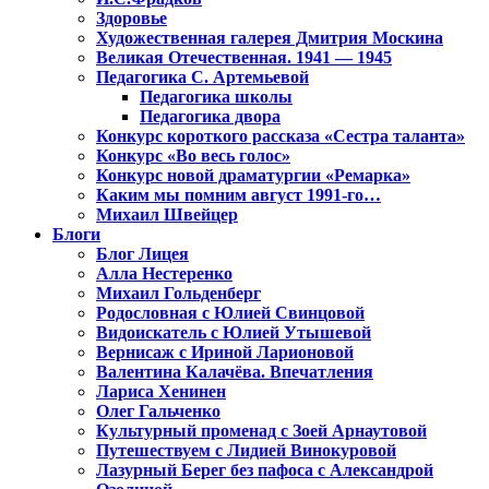
Здоровье
Художественная галерея Дмитрия Москина
Великая Отечественная. 1941 — 1945
Педагогика С. Артемьевой
Педагогика школы
Педагогика двора
Конкурс короткого рассказа «Сестра таланта»
Конкурс «Во весь голос»
Конкурс новой драматургии «Ремарка»
Каким мы помним август 1991-го…
Михаил Швейцер
Блоги
Блог Лицея
Алла Нестеренко
Михаил Гольденберг
Родословная с Юлией Свинцовой
Видоискатель с Юлией Утышевой
Вернисаж с Ириной Ларионовой
Валентина Калачёва. Впечатления
Лариса Хенинен
Олег Гальченко
Культурный променад с Зоей Арнаутовой
Путешествуем с Лидией Винокуровой
Лазурный Берег без пафоса с Александрой