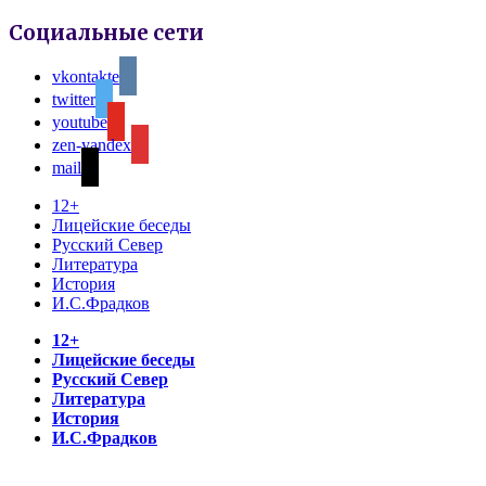
Социальные сети
vkontakte
twitter
youtube
zen-yandex
mail
12+
Лицейские беседы
Русский Север
Литература
История
И.С.Фрадков
12+
Лицейские беседы
Русский Север
Литература
История
И.С.Фрадков