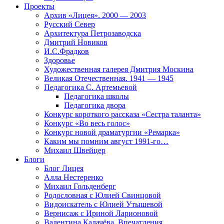
Проекты
Архив «Лицея». 2000 — 2003
Русский Север
Архитектура Петрозаводска
Дмитрий Новиков
И.С.Фрадков
Здоровье
Художественная галерея Дмитрия Москина
Великая Отечественная. 1941 — 1945
Педагогика С. Артемьевой
Педагогика школы
Педагогика двора
Конкурс короткого рассказа «Сестра таланта»
Конкурс «Во весь голос»
Конкурс новой драматургии «Ремарка»
Каким мы помним август 1991-го…
Михаил Швейцер
Блоги
Блог Лицея
Алла Нестеренко
Михаил Гольденберг
Родословная с Юлией Свинцовой
Видоискатель с Юлией Утышевой
Вернисаж с Ириной Ларионовой
Валентина Калачёва. Впечатления