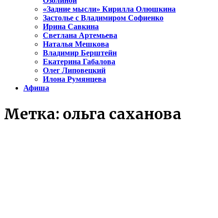
Озолиной
«Задние мысли» Кирилла Олюшкина
Застолье с Владимиром Софиенко
Ирина Савкина
Светлана Артемьева
Наталья Мешкова
Владимир Берштейн
Екатерина Габалова
Олег Липовецкий
Илона Румянцева
Афиша
Метка:
ольга саханова