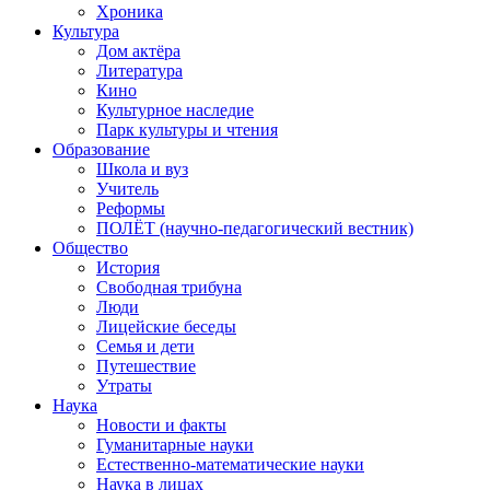
Хроника
Культура
Дом актёра
Литература
Кино
Культурное наследие
Парк культуры и чтения
Образование
Школа и вуз
Учитель
Реформы
ПОЛЁТ (научно-педагогический вестник)
Общество
История
Свободная трибуна
Люди
Лицейские беседы
Семья и дети
Путешествие
Утраты
Наука
Новости и факты
Гуманитарные науки
Естественно-математические науки
Наука в лицах