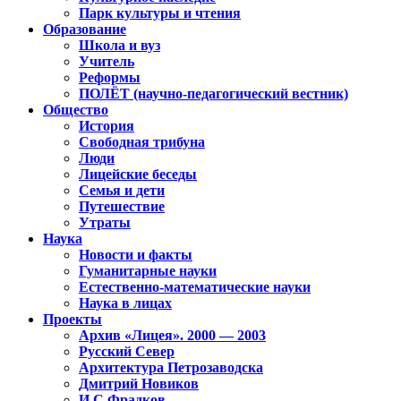
Парк культуры и чтения
Образование
Школа и вуз
Учитель
Реформы
ПОЛЁТ (научно-педагогический вестник)
Общество
История
Свободная трибуна
Люди
Лицейские беседы
Семья и дети
Путешествие
Утраты
Наука
Новости и факты
Гуманитарные науки
Естественно-математические науки
Наука в лицах
Проекты
Архив «Лицея». 2000 — 2003
Русский Север
Архитектура Петрозаводска
Дмитрий Новиков
И.С.Фрадков