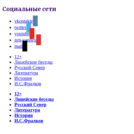
Социальные сети
vkontakte
twitter
youtube
zen-yandex
mail
12+
Лицейские беседы
Русский Север
Литература
История
И.С.Фрадков
12+
Лицейские беседы
Русский Север
Литература
История
И.С.Фрадков