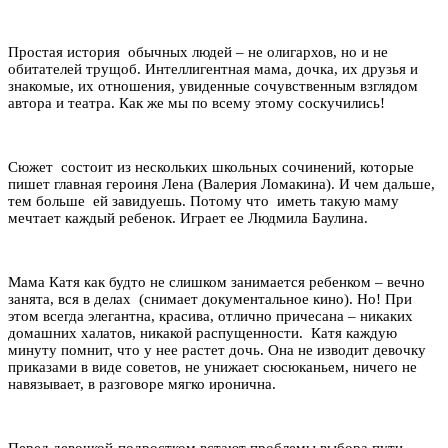
Простая история обычных людей – не олигархов, но и не
обитателей трущоб. Интеллигентная мама, дочка, их друзья и
знакомые, их отношения, увиденные сочувственным взглядом
автора и театра. Как же мы по всему этому соскучились!
Сюжет состоит из нескольких школьных сочинений, которые
пишет главная героиня Лена (Валерия Ломакина). И чем дальше,
тем больше ей завидуешь. Потому что иметь такую маму
мечтает каждый ребенок. Играет ее Людмила Баулина.
Мама Катя как будто не слишком занимается ребенком – вечно
занята, вся в делах (снимает документальное кино). Но! При
этом всегда элегантна, красива, отлично причесана – никаких
домашних халатов, никакой распущенности. Катя каждую
минуту помнит, что у нее растет дочь. Она не изводит девочку
приказами в виде советов, не унижает сюсюканьем, ничего не
навязывает, в разговоре мягко иронична.
Перед девочкой-подростком встают проблемы выбора пути,