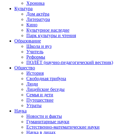
Хроника
Культура
Дом актёра
Литература
Кино
Культурное наследие
Парк культуры и чтения
Образование
Школа и вуз
Учитель
Реформы
ПОЛЁТ (научно-педагогический вестник)
Общество
История
Свободная трибуна
Люди
Лицейские беседы
Семья и дети
Путешествие
Утраты
Наука
Новости и факты
Гуманитарные науки
Естественно-математические науки
Наука в лицах