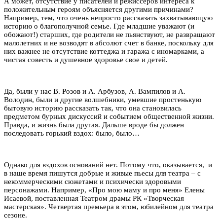
А может, отсутствие у писателей и режиссеров интереса к
положительным героям объясняется другими причинами?
Например, тем, что очень непросто рассказать захватывающую
историю о благополучной семье. Где младшие уважают (и
обожают!) старших, где родители не пьянствуют, не развращают
малолетних и не возводят в абсолют счет в банке, поскольку для
них важнее не отсутствие коттеджа и гаража с иномарками, а
чистая совесть и душевное здоровье свое и детей.
Да, были у нас В. Розов и А. Арбузов, А. Вампилов и А.
Володин, были и другие волшебники, умевшие простенькую
бытовую историю рассказать так, что она становилась
предметом бурных дискуссий и событием общественной жизни.
Правда, и жизнь была другая. Дальше вроде бы должен
последовать горький вздох: было, было…
Однако для вздохов оснований нет. Потому что, оказывается, и
в наше время пишутся добрые и живые пьесы для театра – с
некоммерческими сюжетами и психически здоровыми
персонажами. Например, «Про мою маму и про меня» Елены
Исаевой, поставленная Театром драмы РК «Творческая
мастерская». Четвертая премьера в этом, юбилейном для театра
сезоне.