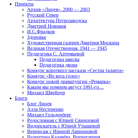
Проекты
Архив «Лицея». 2000 — 2003
Русский Север
Архитектура Петрозаводска
Дмитрий Новиков
И.С.Фрадков
Здоровье
Художественная галерея Дмитрия Москина
Великая Отечественная. 1941 — 1945
Педагогика С. Артемьевой
Педагогика школы
Педагогика двора
Конкурс короткого рассказа «Сестра таланта»
Конкурс «Во весь голос»
Конкурс новой драматургии «Ремарка»
Каким мы помним август 1991-го…
Михаил Швейцер
Блоги
Блог Лицея
Алла Нестеренко
Михаил Гольденберг
Родословная с Юлией Свинцовой
Видоискатель с Юлией Утышевой
Вернисаж с Ириной Ларионовой
Валентина Калачёва. Впечатления