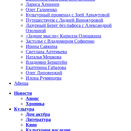
Лариса Хенинен
Олег Гальченко
Культурный променад с Зоей Арнаутовой
Путешествуем с Лидией Винокуровой
Лазурный Берег без пафоса с Александрой
Озолиной
«Задние мысли» Кирилла Олюшкина
Застолье с Владимиром Софиенко
Ирина Савкина
Светлана Артемьева
Наталья Мешкова
Владимир Берштейн
Екатерина Габалова
Олег Липовецкий
Илона Румянцева
Афиша
Новости
Анонс
Хроника
Культура
Дом актёра
Литература
Кино
Культурное наследие