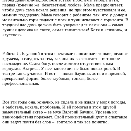
первая (конечно же, безответная) любовь. Мама предпочитает,
чтобы дочь сама искала решения, но при этом чувствовала и ее,
мамину поддержку. Мама говорит с ребенком так, что у дочери
моментально горы падают с плеч и тучи исчезают с горизонта. В
трудный час дочь должна быть уверена: для мамы она – самая
лучшая девочка на свете, самая талантливая! Хотя и «слоник», и
«гусенок».
Работа Л. Баулиной в этом спектакле напоминает тонкие, нежные
кружева, и следить за тем, как она их вывязывает – истинное
наслаждение. Слава богу, после долгого отсутствия к нам
вернулась Актриса. У нее много лет не было новых ролей. В
театре так случается. И вот – новая Баулина, хотя и в прежней,
прекрасной форме: более глубокая, тонкая, более
профессиональная.
Все эти годы она, конечно, не сидела и не ждала у моря погоды,
а работала, искала, пробовала. И ей помогал в этом другой
замечательный актер – ее муж Валерий Баулин. Уровень их
взаимодействия поражает. Свой пронзительный дуэт в спектакле
они ведут почти без слов – зрителю и так все понятно.