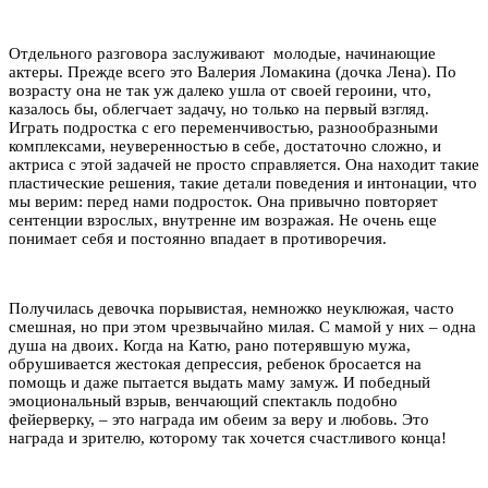
Отдельного разговора заслуживают молодые, начинающие
актеры. Прежде всего это Валерия Ломакина (дочка Лена). По
возрасту она не так уж далеко ушла от своей героини, что,
казалось бы, облегчает задачу, но только на первый взгляд.
Играть подростка с его переменчивостью, разнообразными
комплексами, неуверенностью в себе, достаточно сложно, и
актриса с этой задачей не просто справляется. Она находит такие
пластические решения, такие детали поведения и интонации, что
мы верим: перед нами подросток. Она привычно повторяет
сентенции взрослых, внутренне им возражая. Не очень еще
понимает себя и постоянно впадает в противоречия.
Получилась девочка порывистая, немножко неуклюжая, часто
смешная, но при этом чрезвычайно милая. С мамой у них – одна
душа на двоих. Когда на Катю, рано потерявшую мужа,
обрушивается жестокая депрессия, ребенок бросается на
помощь и даже пытается выдать маму замуж. И победный
эмоциональный взрыв, венчающий спектакль подобно
фейерверку, – это награда им обеим за веру и любовь. Это
награда и зрителю, которому так хочется счастливого конца!