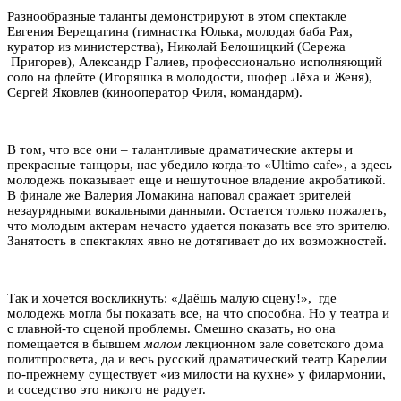
Разнообразные таланты демонстрируют в этом спектакле
Евгения Верещагина (гимнастка Юлька, молодая баба Рая,
куратор из министерства), Николай Белошицкий (Сережа
Пригорев), Александр Галиев, профессионально исполняющий
соло на флейте (Игоряшка в молодости, шофер Лёха и Женя),
Сергей Яковлев (кинооператор Филя, командарм).
В том, что все они – талантливые драматические актеры и
прекрасные танцоры, нас убедило когда-то «Ultimo cafe», а здесь
молодежь показывает еще и нешуточное владение акробатикой.
В финале же Валерия Ломакина наповал сражает зрителей
незаурядными вокальными данными. Остается только пожалеть,
что молодым актерам нечасто удается показать все это зрителю.
Занятость в спектаклях явно не дотягивает до их возможностей.
Так и хочется воскликнуть: «Даёшь малую сцену!», где
молодежь могла бы показать все, на что способна. Но у театра и
с главной-то сценой проблемы. Смешно сказать, но она
помещается в бывшем
малом
лекционном зале советского дома
политпросвета, да и весь русский драматический театр Карелии
по-прежнему существует «из милости на кухне» у филармонии,
и соседство это никого не радует.