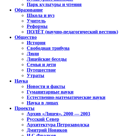
Парк культуры и чтения
Образование
Школа и вуз
Учитель
Реформы
ПОЛЁТ (научно-педагогический вестник)
Общество
История
Свободная трибуна
Люди
Лицейские беседы
Семья и дети
Путешествие
Утраты
Наука
Новости и факты
Гуманитарные науки
Естественно-математические науки
Наука в лицах
Проекты
Архив «Лицея». 2000 — 2003
Русский Север
Архитектура Петрозаводска
Дмитрий Новиков
И.С.Фрадков