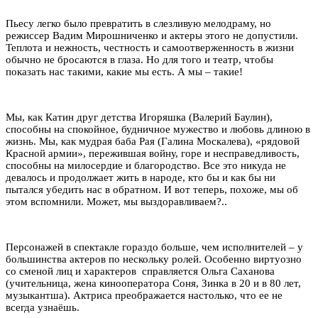
Пьесу легко было превратить в слезливую мелодраму, но
режиссер Вадим Мирошниченко и актеры этого не допустили.
Теплота и нежность, честность и самоотверженность в жизни
обычно не бросаются в глаза. Но для того и театр, чтобы
показать нас такими, какие мы есть. А мы – такие!
Мы, как Катин друг детства Игоряшка (Валерий Баулин),
способны на спокойное, будничное мужество и любовь длиною в
жизнь. Мы, как мудрая баба Рая (Галина Москалева), «рядовой
Красной армии», пережившая войну, горе и несправедливость,
способны на милосердие и благородство. Все это никуда не
девалось и продолжает жить в народе, кто бы и как бы ни
пытался убедить нас в обратном. И вот теперь, похоже, мы об
этом вспомнили. Может, мы выздоравливаем?..
Персонажей в спектакле гораздо больше, чем исполнителей – у
большинства актеров по нескольку ролей. Особенно виртуозно
со сменой лиц и характеров справляется Ольга Саханова
(учительница, жена кинооператора Соня, Зинка в 20 и в 80 лет,
музыкантша). Актриса преображается настолько, что ее не
всегда узнаёшь.