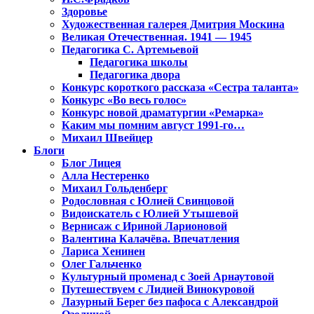
Здоровье
Художественная галерея Дмитрия Москина
Великая Отечественная. 1941 — 1945
Педагогика С. Артемьевой
Педагогика школы
Педагогика двора
Конкурс короткого рассказа «Сестра таланта»
Конкурс «Во весь голос»
Конкурс новой драматургии «Ремарка»
Каким мы помним август 1991-го…
Михаил Швейцер
Блоги
Блог Лицея
Алла Нестеренко
Михаил Гольденберг
Родословная с Юлией Свинцовой
Видоискатель с Юлией Утышевой
Вернисаж с Ириной Ларионовой
Валентина Калачёва. Впечатления
Лариса Хенинен
Олег Гальченко
Культурный променад с Зоей Арнаутовой
Путешествуем с Лидией Винокуровой
Лазурный Берег без пафоса с Александрой