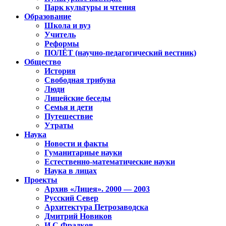
Парк культуры и чтения
Образование
Школа и вуз
Учитель
Реформы
ПОЛЁТ (научно-педагогический вестник)
Общество
История
Свободная трибуна
Люди
Лицейские беседы
Семья и дети
Путешествие
Утраты
Наука
Новости и факты
Гуманитарные науки
Естественно-математические науки
Наука в лицах
Проекты
Архив «Лицея». 2000 — 2003
Русский Север
Архитектура Петрозаводска
Дмитрий Новиков
И.С.Фрадков