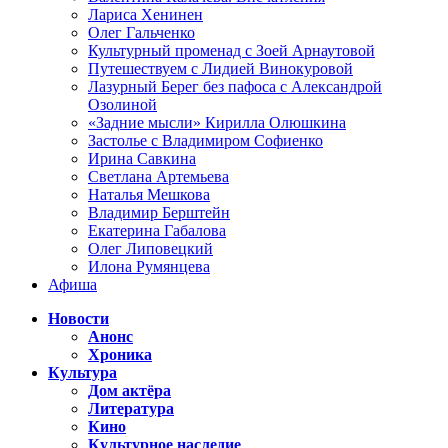
Лариса Хенинен
Олег Гальченко
Культурный променад с Зоей Арнаутовой
Путешествуем с Лидией Винокуровой
Лазурный Берег без пафоса с Александрой
Озолиной
«Задние мысли» Кирилла Олюшкина
Застолье с Владимиром Софиенко
Ирина Савкина
Светлана Артемьева
Наталья Мешкова
Владимир Берштейн
Екатерина Габалова
Олег Липовецкий
Илона Румянцева
Афиша
Новости
Анонс
Хроника
Культура
Дом актёра
Литература
Кино
Культурное наследие