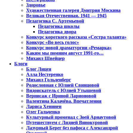
Здоровье
Художественная галерея Дмитрия Москина
Великая Отечественная. 1941 — 1945
Педагогика С. Артемьевой
Педагогика школы
Педагогика двора
Конкурс короткого рассказа «Сестра таланта»
Конкурс «Во весь голос»
Конкурс новой драматургии «Ремарка»
Каким мы помним август 1991-го…
Михаил Швейцер
Блоги
Блог Лицея
Алла Нестеренко
Михаил Гольденберг
Родословная с Юлией Свинцовой
Видоискатель с Юлией Утышевой
Вернисаж с Ириной Ларионовой
Валентина Калачёва. Впечатления
Лариса Хенинен
Олег Гальченко
Культурный променад с Зоей Арнаутовой
Путешествуем с Лидией Винокуровой
Лазурный Берег без пафоса с Александрой