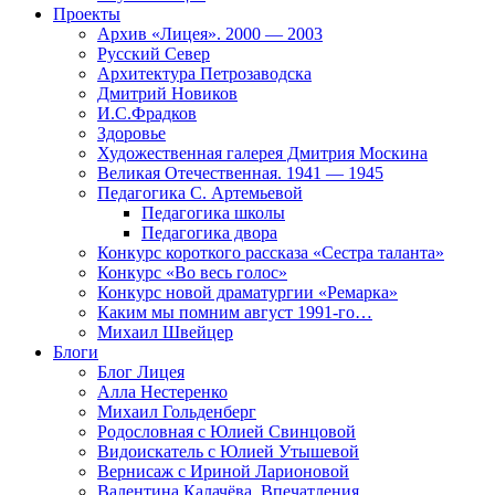
Проекты
Архив «Лицея». 2000 — 2003
Русский Север
Архитектура Петрозаводска
Дмитрий Новиков
И.С.Фрадков
Здоровье
Художественная галерея Дмитрия Москина
Великая Отечественная. 1941 — 1945
Педагогика С. Артемьевой
Педагогика школы
Педагогика двора
Конкурс короткого рассказа «Сестра таланта»
Конкурс «Во весь голос»
Конкурс новой драматургии «Ремарка»
Каким мы помним август 1991-го…
Михаил Швейцер
Блоги
Блог Лицея
Алла Нестеренко
Михаил Гольденберг
Родословная с Юлией Свинцовой
Видоискатель с Юлией Утышевой
Вернисаж с Ириной Ларионовой
Валентина Калачёва. Впечатления