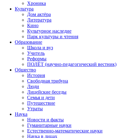
Хроника
Культура
Дом актёра
Литература
Кино
Культурное наследие
Парк культуры и чтения
Образование
Школа и вуз
Учитель
Реформы
ПОЛЁТ (научно-педагогический вестник)
Общество
История
Свободная трибуна
Люди
Лицейские беседы
Семья и дети
Путешествие
Утраты
Наука
Новости и факты
Гуманитарные науки
Естественно-математические науки
Наука в лицах