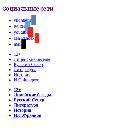
Социальные сети
vkontakte
twitter
youtube
zen-yandex
mail
12+
Лицейские беседы
Русский Север
Литература
История
И.С.Фрадков
12+
Лицейские беседы
Русский Север
Литература
История
И.С.Фрадков