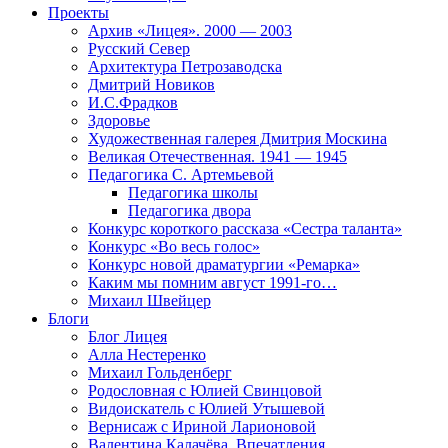
Проекты
Архив «Лицея». 2000 — 2003
Русский Север
Архитектура Петрозаводска
Дмитрий Новиков
И.С.Фрадков
Здоровье
Художественная галерея Дмитрия Москина
Великая Отечественная. 1941 — 1945
Педагогика С. Артемьевой
Педагогика школы
Педагогика двора
Конкурс короткого рассказа «Сестра таланта»
Конкурс «Во весь голос»
Конкурс новой драматургии «Ремарка»
Каким мы помним август 1991-го…
Михаил Швейцер
Блоги
Блог Лицея
Алла Нестеренко
Михаил Гольденберг
Родословная с Юлией Свинцовой
Видоискатель с Юлией Утышевой
Вернисаж с Ириной Ларионовой
Валентина Калачёва. Впечатления