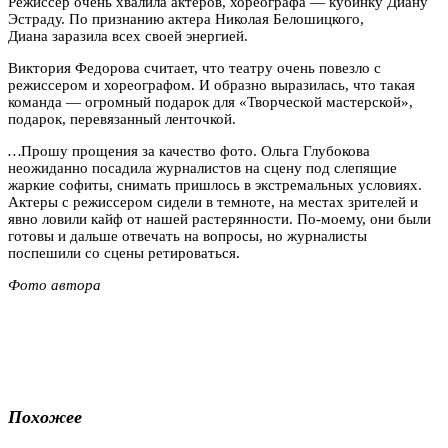
Режиссер очень хвалила актеров, хореографа — кубинку Диану
Эстраду. По признанию актера Николая Белошицкого,
Диана заразила всех своей энергией.
Виктория Федорова считает, что театру очень повезло с
режиссером и хореографом. И образно выразилась, что такая
команда — огромный подарок для «Творческой мастерской»,
подарок, перевязанный ленточкой.
…
Прошу прощения за качество фото. Ольга Глубокова
неожиданно посадила журналистов на сцену под слепящие
жаркие софиты, снимать пришлось в экстремальных условиях.
Актеры с режиссером сидели в темноте, на местах зрителей и
явно ловили кайф от нашей растерянности. По-моему, они были
готовы и дальше отвечать на вопросы, но журналисты
поспешили со сцены ретироваться.
Фото автора
Похожее