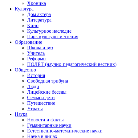
Хроника
Культура
Дом актёра
Литература
Кино
Культурное наследие
Парк культуры и чтения
Образование
Школа и вуз
Учитель
Реформы
ПОЛЁТ (научно-педагогический вестник)
Общество
История
Свободная трибуна
Люди
Лицейские беседы
Семья и дети
Путешествие
Утраты
Наука
Новости и факты
Гуманитарные науки
Естественно-математические науки
Наука в лицах