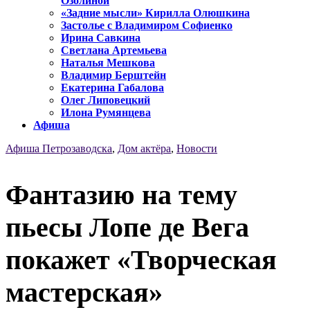
Озолиной
«Задние мысли» Кирилла Олюшкина
Застолье с Владимиром Софиенко
Ирина Савкина
Светлана Артемьева
Наталья Мешкова
Владимир Берштейн
Екатерина Габалова
Олег Липовецкий
Илона Румянцева
Афиша
Афиша Петрозаводска
,
Дом актёра
,
Новости
Фантазию на тему
пьесы Лопе де Вега
покажет «Творческая
мастерская»