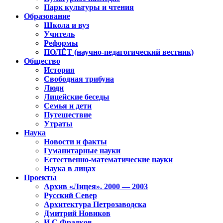
Парк культуры и чтения
Образование
Школа и вуз
Учитель
Реформы
ПОЛЁТ (научно-педагогический вестник)
Общество
История
Свободная трибуна
Люди
Лицейские беседы
Семья и дети
Путешествие
Утраты
Наука
Новости и факты
Гуманитарные науки
Естественно-математические науки
Наука в лицах
Проекты
Архив «Лицея». 2000 — 2003
Русский Север
Архитектура Петрозаводска
Дмитрий Новиков
И.С.Фрадков