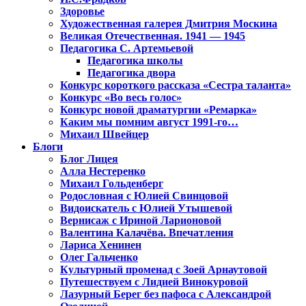
Здоровье
Художественная галерея Дмитрия Москина
Великая Отечественная. 1941 — 1945
Педагогика С. Артемьевой
Педагогика школы
Педагогика двора
Конкурс короткого рассказа «Сестра таланта»
Конкурс «Во весь голос»
Конкурс новой драматургии «Ремарка»
Каким мы помним август 1991-го…
Михаил Швейцер
Блоги
Блог Лицея
Алла Нестеренко
Михаил Гольденберг
Родословная с Юлией Свинцовой
Видоискатель с Юлией Утышевой
Вернисаж с Ириной Ларионовой
Валентина Калачёва. Впечатления
Лариса Хенинен
Олег Гальченко
Культурный променад с Зоей Арнаутовой
Путешествуем с Лидией Винокуровой
Лазурный Берег без пафоса с Александрой