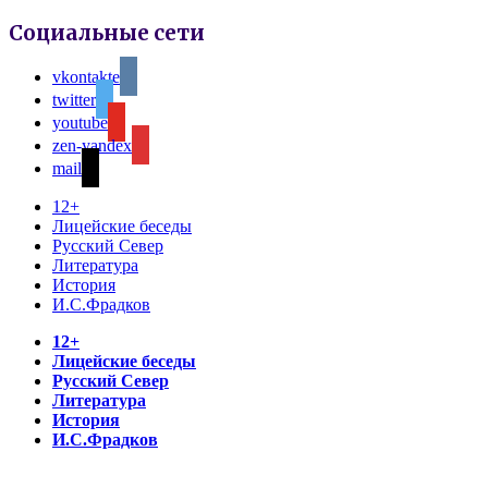
Социальные сети
vkontakte
twitter
youtube
zen-yandex
mail
12+
Лицейские беседы
Русский Север
Литература
История
И.С.Фрадков
12+
Лицейские беседы
Русский Север
Литература
История
И.С.Фрадков