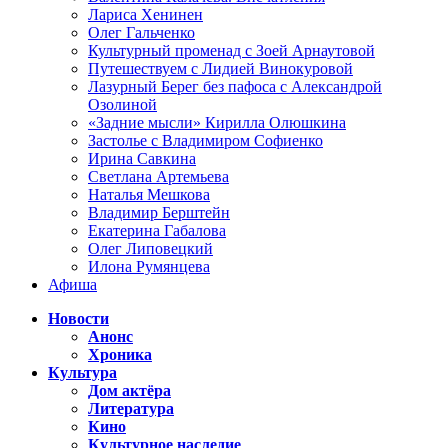
Лариса Хенинен
Олег Гальченко
Культурный променад с Зоей Арнаутовой
Путешествуем с Лидией Винокуровой
Лазурный Берег без пафоса с Александрой
Озолиной
«Задние мысли» Кирилла Олюшкина
Застолье с Владимиром Софиенко
Ирина Савкина
Светлана Артемьева
Наталья Мешкова
Владимир Берштейн
Екатерина Габалова
Олег Липовецкий
Илона Румянцева
Афиша
Новости
Анонс
Хроника
Культура
Дом актёра
Литература
Кино
Культурное наследие