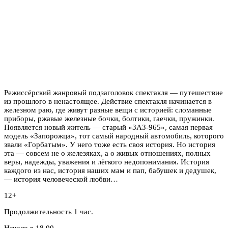
Режиссёрский жанровый подзаголовок спектакля — путешествие
из прошлого в ненастоящее. Действие спектакля начинается в
железном раю, где живут разные вещи с историей: сломанные
приборы, ржавые железные бочки, болтики, гаечки, пружинки.
Появляется новый житель — старый «ЗАЗ-965», самая первая
модель «Запорожца», тот самый народный автомобиль, которого
звали «Горбатым». У него тоже есть своя история. Но история
эта — совсем не о железяках, а о живых отношениях, полных
веры, надежды, уважения и лёгкого недопонимания. История
каждого из нас, история наших мам и пап, бабушек и дедушек,
— история человеческой любви…
12+
Продолжительность 1 час.
Начало в 18.00