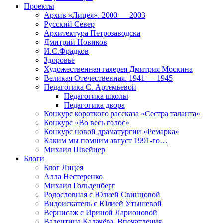
Проекты
Архив «Лицея». 2000 — 2003
Русский Север
Архитектура Петрозаводска
Дмитрий Новиков
И.С.Фрадков
Здоровье
Художественная галерея Дмитрия Москина
Великая Отечественная. 1941 — 1945
Педагогика С. Артемьевой
Педагогика школы
Педагогика двора
Конкурс короткого рассказа «Сестра таланта»
Конкурс «Во весь голос»
Конкурс новой драматургии «Ремарка»
Каким мы помним август 1991-го…
Михаил Швейцер
Блоги
Блог Лицея
Алла Нестеренко
Михаил Гольденберг
Родословная с Юлией Свинцовой
Видоискатель с Юлией Утышевой
Вернисаж с Ириной Ларионовой
Валентина Калачёва. Впечатления