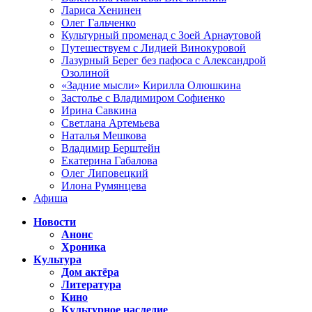
Лариса Хенинен
Олег Гальченко
Культурный променад с Зоей Арнаутовой
Путешествуем с Лидией Винокуровой
Лазурный Берег без пафоса с Александрой
Озолиной
«Задние мысли» Кирилла Олюшкина
Застолье с Владимиром Софиенко
Ирина Савкина
Светлана Артемьева
Наталья Мешкова
Владимир Берштейн
Екатерина Габалова
Олег Липовецкий
Илона Румянцева
Афиша
Новости
Анонс
Хроника
Культура
Дом актёра
Литература
Кино
Культурное наследие