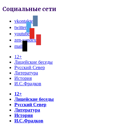
Социальные сети
vkontakte
twitter
youtube
zen-yandex
mail
12+
Лицейские беседы
Русский Север
Литература
История
И.С.Фрадков
12+
Лицейские беседы
Русский Север
Литература
История
И.С.Фрадков