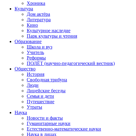
Хроника
Культура
Дом актёра
Литература
Кино
Культурное наследие
Парк культуры и чтения
Образование
Школа и вуз
Учитель
Реформы
ПОЛЁТ (научно-педагогический вестник)
Общество
История
Свободная трибуна
Люди
Лицейские беседы
Семья и дети
Путешествие
Утраты
Наука
Новости и факты
Гуманитарные науки
Естественно-математические науки
Наука в лицах