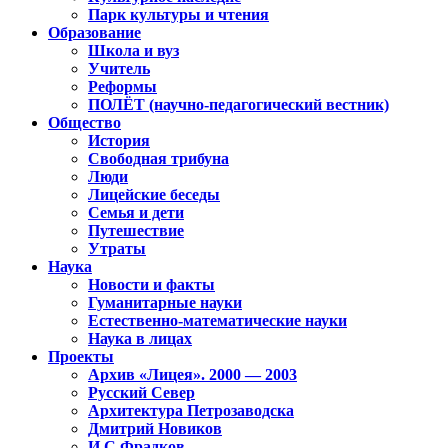
Парк культуры и чтения
Образование
Школа и вуз
Учитель
Реформы
ПОЛЁТ (научно-педагогический вестник)
Общество
История
Свободная трибуна
Люди
Лицейские беседы
Семья и дети
Путешествие
Утраты
Наука
Новости и факты
Гуманитарные науки
Естественно-математические науки
Наука в лицах
Проекты
Архив «Лицея». 2000 — 2003
Русский Север
Архитектура Петрозаводска
Дмитрий Новиков
И.С.Фрадков