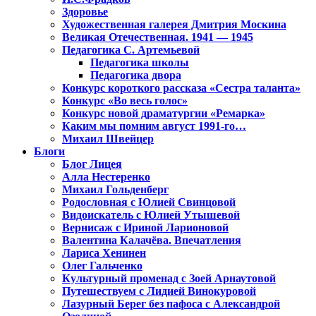
Здоровье
Художественная галерея Дмитрия Москина
Великая Отечественная. 1941 — 1945
Педагогика С. Артемьевой
Педагогика школы
Педагогика двора
Конкурс короткого рассказа «Сестра таланта»
Конкурс «Во весь голос»
Конкурс новой драматургии «Ремарка»
Каким мы помним август 1991-го…
Михаил Швейцер
Блоги
Блог Лицея
Алла Нестеренко
Михаил Гольденберг
Родословная с Юлией Свинцовой
Видоискатель с Юлией Утышевой
Вернисаж с Ириной Ларионовой
Валентина Калачёва. Впечатления
Лариса Хенинен
Олег Гальченко
Культурный променад с Зоей Арнаутовой
Путешествуем с Лидией Винокуровой
Лазурный Берег без пафоса с Александрой