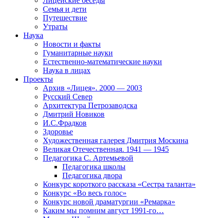
Лицейские беседы
Семья и дети
Путешествие
Утраты
Наука
Новости и факты
Гуманитарные науки
Естественно-математические науки
Наука в лицах
Проекты
Архив «Лицея». 2000 — 2003
Русский Север
Архитектура Петрозаводска
Дмитрий Новиков
И.С.Фрадков
Здоровье
Художественная галерея Дмитрия Москина
Великая Отечественная. 1941 — 1945
Педагогика С. Артемьевой
Педагогика школы
Педагогика двора
Конкурс короткого рассказа «Сестра таланта»
Конкурс «Во весь голос»
Конкурс новой драматургии «Ремарка»
Каким мы помним август 1991-го…