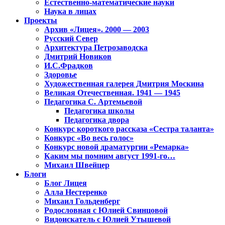
Естественно-математические науки
Наука в лицах
Проекты
Архив «Лицея». 2000 — 2003
Русский Север
Архитектура Петрозаводска
Дмитрий Новиков
И.С.Фрадков
Здоровье
Художественная галерея Дмитрия Москина
Великая Отечественная. 1941 — 1945
Педагогика С. Артемьевой
Педагогика школы
Педагогика двора
Конкурс короткого рассказа «Сестра таланта»
Конкурс «Во весь голос»
Конкурс новой драматургии «Ремарка»
Каким мы помним август 1991-го…
Михаил Швейцер
Блоги
Блог Лицея
Алла Нестеренко
Михаил Гольденберг
Родословная с Юлией Свинцовой
Видоискатель с Юлией Утышевой