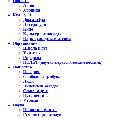
Новости
Анонс
Хроника
Культура
Дом актёра
Литература
Кино
Культурное наследие
Парк культуры и чтения
Образование
Школа и вуз
Учитель
Реформы
ПОЛЁТ (научно-педагогический вестник)
Общество
История
Свободная трибуна
Люди
Лицейские беседы
Семья и дети
Путешествие
Утраты
Наука
Новости и факты
Гуманитарные науки