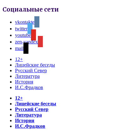
Социальные сети
vkontakte
twitter
youtube
zen-yandex
mail
12+
Лицейские беседы
Русский Север
Литература
История
И.С.Фрадков
12+
Лицейские беседы
Русский Север
Литература
История
И.С.Фрадков