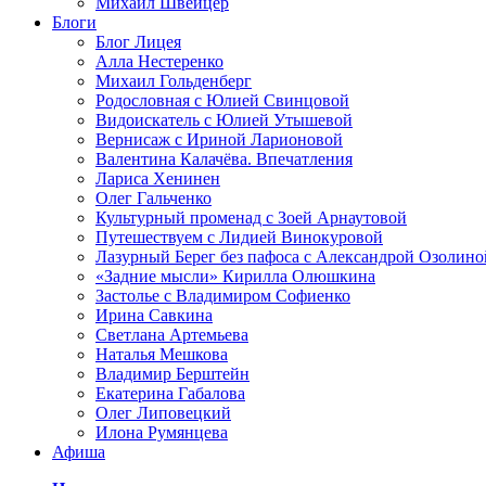
Михаил Швейцер
Блоги
Блог Лицея
Алла Нестеренко
Михаил Гольденберг
Родословная с Юлией Свинцовой
Видоискатель с Юлией Утышевой
Вернисаж с Ириной Ларионовой
Валентина Калачёва. Впечатления
Лариса Хенинен
Олег Гальченко
Культурный променад с Зоей Арнаутовой
Путешествуем с Лидией Винокуровой
Лазурный Берег без пафоса с Александрой Озолино
«Задние мысли» Кирилла Олюшкина
Застолье с Владимиром Софиенко
Ирина Савкина
Светлана Артемьева
Наталья Мешкова
Владимир Берштейн
Екатерина Габалова
Олег Липовецкий
Илона Румянцева
Афиша