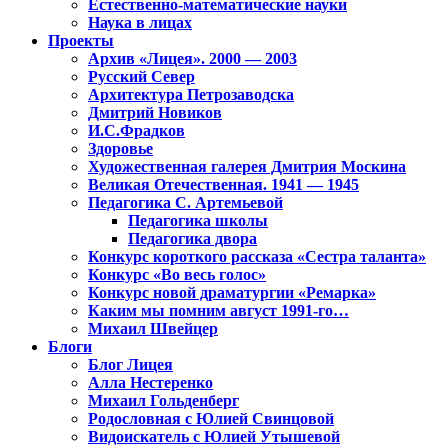
Естественно-математические науки
Наука в лицах
Проекты
Архив «Лицея». 2000 — 2003
Русский Север
Архитектура Петрозаводска
Дмитрий Новиков
И.С.Фрадков
Здоровье
Художественная галерея Дмитрия Москина
Великая Отечественная. 1941 — 1945
Педагогика С. Артемьевой
Педагогика школы
Педагогика двора
Конкурс короткого рассказа «Сестра таланта»
Конкурс «Во весь голос»
Конкурс новой драматургии «Ремарка»
Каким мы помним август 1991-го…
Михаил Швейцер
Блоги
Блог Лицея
Алла Нестеренко
Михаил Гольденберг
Родословная с Юлией Свинцовой
Видоискатель с Юлией Утышевой