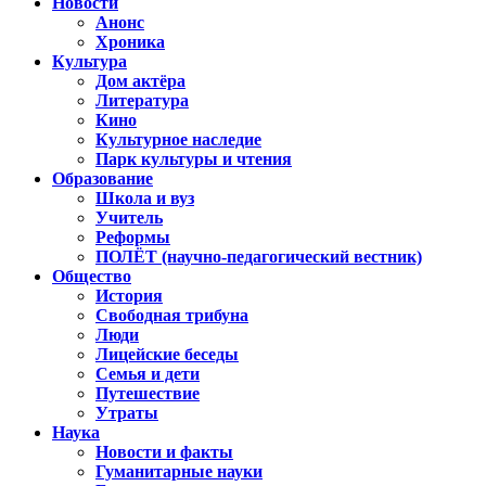
Новости
Анонс
Хроника
Культура
Дом актёра
Литература
Кино
Культурное наследие
Парк культуры и чтения
Образование
Школа и вуз
Учитель
Реформы
ПОЛЁТ (научно-педагогический вестник)
Общество
История
Свободная трибуна
Люди
Лицейские беседы
Семья и дети
Путешествие
Утраты
Наука
Новости и факты
Гуманитарные науки