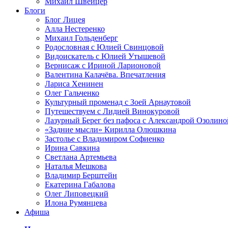
Михаил Швейцер
Блоги
Блог Лицея
Алла Нестеренко
Михаил Гольденберг
Родословная с Юлией Свинцовой
Видоискатель с Юлией Утышевой
Вернисаж с Ириной Ларионовой
Валентина Калачёва. Впечатления
Лариса Хенинен
Олег Гальченко
Культурный променад с Зоей Арнаутовой
Путешествуем с Лидией Винокуровой
Лазурный Берег без пафоса с Александрой Озолино
«Задние мысли» Кирилла Олюшкина
Застолье с Владимиром Софиенко
Ирина Савкина
Светлана Артемьева
Наталья Мешкова
Владимир Берштейн
Екатерина Габалова
Олег Липовецкий
Илона Румянцева
Афиша