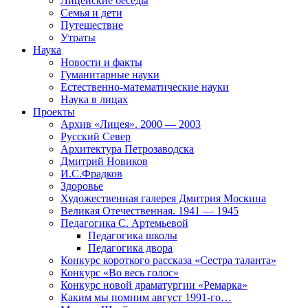
Лицейские беседы
Семья и дети
Путешествие
Утраты
Наука
Новости и факты
Гуманитарные науки
Естественно-математические науки
Наука в лицах
Проекты
Архив «Лицея». 2000 — 2003
Русский Север
Архитектура Петрозаводска
Дмитрий Новиков
И.С.Фрадков
Здоровье
Художественная галерея Дмитрия Москина
Великая Отечественная. 1941 — 1945
Педагогика С. Артемьевой
Педагогика школы
Педагогика двора
Конкурс короткого рассказа «Сестра таланта»
Конкурс «Во весь голос»
Конкурс новой драматургии «Ремарка»
Каким мы помним август 1991-го…