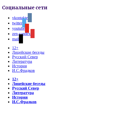
Социальные сети
vkontakte
twitter
youtube
zen-yandex
mail
12+
Лицейские беседы
Русский Север
Литература
История
И.С.Фрадков
12+
Лицейские беседы
Русский Север
Литература
История
И.С.Фрадков