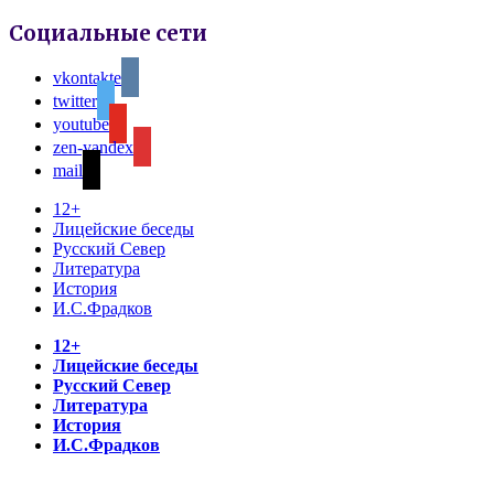
Социальные сети
vkontakte
twitter
youtube
zen-yandex
mail
12+
Лицейские беседы
Русский Север
Литература
История
И.С.Фрадков
12+
Лицейские беседы
Русский Север
Литература
История
И.С.Фрадков