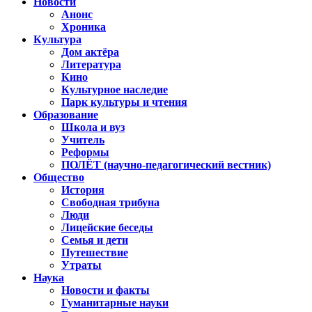
Новости
Анонс
Хроника
Культура
Дом актёра
Литература
Кино
Культурное наследие
Парк культуры и чтения
Образование
Школа и вуз
Учитель
Реформы
ПОЛЁТ (научно-педагогический вестник)
Общество
История
Свободная трибуна
Люди
Лицейские беседы
Семья и дети
Путешествие
Утраты
Наука
Новости и факты
Гуманитарные науки