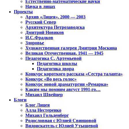
Естественно-математические науки
Наука в лицах
Проекты
Архив «Лицея». 2000 — 2003
Русский Север
Архитектура Петрозаводска
Дмитрий Новиков
И.С.Фрадков
Здоровье
Художественная галерея Дмитрия Москина
Великая Отечественная. 1941 — 1945
Педагогика С. Артемьевой
Педагогика школы
Педагогика двора
Конкурс короткого рассказа «Сестра таланта»
Конкурс «Во весь голос»
Конкурс новой драматургии «Ремарка»
Каким мы помним август 1991-го…
Михаил Швейцер
Блоги
Блог Лицея
Алла Нестеренко
Михаил Гольденберг
Родословная с Юлией Свинцовой
Видоискатель с Юлией Утышевой