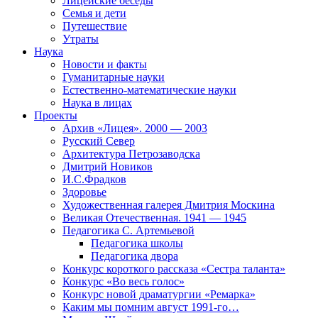
Лицейские беседы
Семья и дети
Путешествие
Утраты
Наука
Новости и факты
Гуманитарные науки
Естественно-математические науки
Наука в лицах
Проекты
Архив «Лицея». 2000 — 2003
Русский Север
Архитектура Петрозаводска
Дмитрий Новиков
И.С.Фрадков
Здоровье
Художественная галерея Дмитрия Москина
Великая Отечественная. 1941 — 1945
Педагогика С. Артемьевой
Педагогика школы
Педагогика двора
Конкурс короткого рассказа «Сестра таланта»
Конкурс «Во весь голос»
Конкурс новой драматургии «Ремарка»
Каким мы помним август 1991-го…