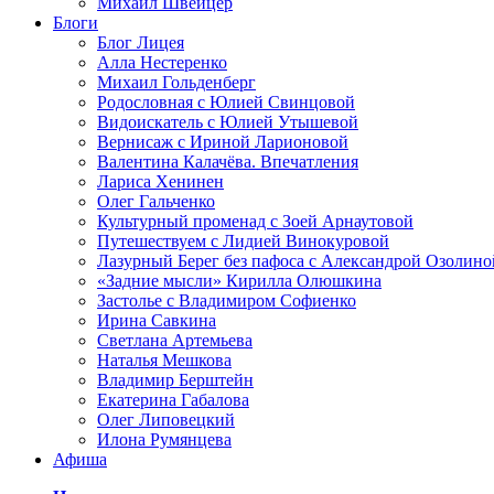
Михаил Швейцер
Блоги
Блог Лицея
Алла Нестеренко
Михаил Гольденберг
Родословная с Юлией Свинцовой
Видоискатель с Юлией Утышевой
Вернисаж с Ириной Ларионовой
Валентина Калачёва. Впечатления
Лариса Хенинен
Олег Гальченко
Культурный променад с Зоей Арнаутовой
Путешествуем с Лидией Винокуровой
Лазурный Берег без пафоса с Александрой Озолино
«Задние мысли» Кирилла Олюшкина
Застолье с Владимиром Софиенко
Ирина Савкина
Светлана Артемьева
Наталья Мешкова
Владимир Берштейн
Екатерина Габалова
Олег Липовецкий
Илона Румянцева
Афиша