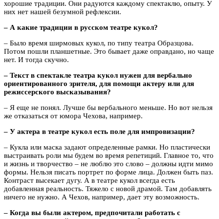
хорошие традиции. Они радуются каждому спектаклю, опыту. У
них нет нашей безумной рефлексии.
– А какие традиции в русском театре кукол?
– Было время ширмовых кукол, по типу театра Образцова.
Потом пошли планшетные. Это бывает даже оправдано, но чаще
нет. И тогда скучно.
– Текст в спектакле театра кукол нужен для вербально
ориентированного зрителя, для помощи актеру или для
режиссерского высказывания?
– Я еще не понял. Лучше бы вербального меньше. Но вот нельзя
же отказаться от юмора Чехова, например.
– У актера в театре кукол есть поле для импровизации?
– Кукла или маска задают определенные рамки. Но пластически
выстраивать роли мы будем во время репетиций. Главное то, что
и жизнь и творчество – не люблю это слово – должны идти мимо
формы. Нельзя писать портрет по форме лица. Должен быть паз.
Контраст высекает дугу. А в театре кукол всегда есть
добавленная реальность. Тяжело с новой драмой. Там добавлять
ничего не нужно. А Чехов, например, дает эту возможность.
– Когда вы были актером, предпочитали работать с