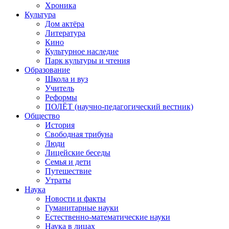
Хроника
Культура
Дом актёра
Литература
Кино
Культурное наследие
Парк культуры и чтения
Образование
Школа и вуз
Учитель
Реформы
ПОЛЁТ (научно-педагогический вестник)
Общество
История
Свободная трибуна
Люди
Лицейские беседы
Семья и дети
Путешествие
Утраты
Наука
Новости и факты
Гуманитарные науки
Естественно-математические науки
Наука в лицах