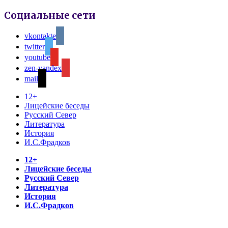
Социальные сети
vkontakte
twitter
youtube
zen-yandex
mail
12+
Лицейские беседы
Русский Север
Литература
История
И.С.Фрадков
12+
Лицейские беседы
Русский Север
Литература
История
И.С.Фрадков