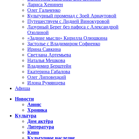
Лариса Хенинен
Олег Гальченко
Культурный променад с Зоей Арнаутовой
Путешествуем с Лидией Винокуровой
Лазурный Берег без пафоса с Александрой
Озолиной
«Задние мысли» Кирилла Олюшкина
Застолье с Владимиром Софиенко
Ирина Савкина
Светлана Артемьева
Наталья Мешкова
Владимир Берштейн
Екатерина Габалова
Олег Липовецкий
Илона Румянцева
Афиша
Новости
Анонс
Хроника
Культура
Дом актёра
Литература
Кино
Культурное наследие