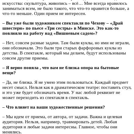
искусства: скульптура, живопись – всё… Мне всегда нравилось
заниматься всем, не было такого, что что-то нравится больше, а
что-то меньше. Один прием не интересен.
– Вы уже были художником спектакля по Чехову – «Драй
швестерн» по пьесе «Три сестры» в Минске. Это как-то
повлияло на работу над «Вишневым садом»?
– Нет, совсем разные задачи. Там были куклы, но ими не играли,
они обозначали. Это были три старых фарфоровых куклы из
детства. В спектакле, который мы делаем, будут использованы
совсем другие приемы.
– Я верно поняла , что вам не близка опора на бытовые
вещи?
– Да, не близка. Я не умею этим пользоваться. Каждый предмет
несет смысл. Нельзя как в драматическом театре: поставить стул,
и это уже будет обозначать время. У нас любой реквизит не
может переходить из спектакля в спектакль.
– Что влияет на ваши художественные решения?
– Мы идем от приема, от автора, от задачи. Важна и целевая
аудитория. Нельзя, например, травмировать детей. Любая
аудитория и любые задачи интересны. Главное, чтобы они
менялись.