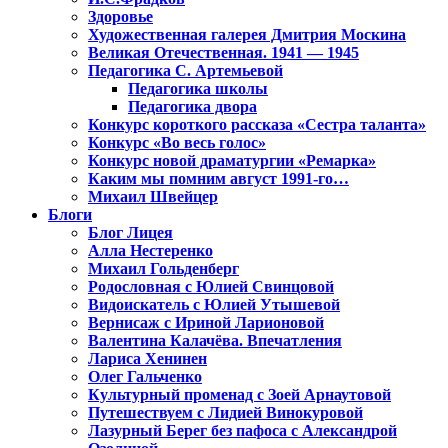
Здоровье
Художественная галерея Дмитрия Москина
Великая Отечественная. 1941 — 1945
Педагогика С. Артемьевой
Педагогика школы
Педагогика двора
Конкурс короткого рассказа «Сестра таланта»
Конкурс «Во весь голос»
Конкурс новой драматургии «Ремарка»
Каким мы помним август 1991-го…
Михаил Швейцер
Блоги
Блог Лицея
Алла Нестеренко
Михаил Гольденберг
Родословная с Юлией Свинцовой
Видоискатель с Юлией Утышевой
Вернисаж с Ириной Ларионовой
Валентина Калачёва. Впечатления
Лариса Хенинен
Олег Гальченко
Культурный променад с Зоей Арнаутовой
Путешествуем с Лидией Винокуровой
Лазурный Берег без пафоса с Александрой