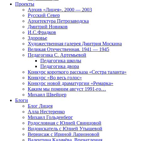
Проекты
Архив «Лицея». 2000 — 2003
Русский Север
Архитектура Петрозаводска
Дмитрий Новиков
И.С.Фрадков
Здоровье
Художественная галерея Дмитрия Москина
Великая Отечественная. 1941 — 1945
Педагогика С. Артемьевой
Педагогика школы
Педагогика двора
Конкурс короткого рассказа «Сестра таланта»
Конкурс «Во весь голос»
Конкурс новой драматургии «Ремарка»
Каким мы помним август 1991-го…
Михаил Швейцер
Блоги
Блог Лицея
Алла Нестеренко
Михаил Гольденберг
Родословная с Юлией Свинцовой
Видоискатель с Юлией Утышевой
Вернисаж с Ириной Ларионовой
Валентина Калачёва. Впечатления