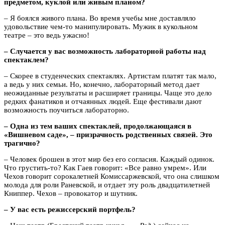
предметом, куклой или живым планом?
– Я боялся живого плана. Во время учебы мне доставляло
удовольствие чем-то манипулировать. Мужик в кукольном
театре – это ведь ужасно!
– Случается у вас возможность лабораторной работы над
спектаклем?
– Скорее в студенческих спектаклях. Артистам платят так мало,
а ведь у них семьи. Но, конечно, лабораторный метод дает
неожиданные результаты и расширяет границы. Чаще это дело
редких фанатиков и отчаянных людей. Еще фестивали дают
возможность поучиться лабораторно.
– Одна из тем ваших спектаклей, продолжающаяся в
«Вишневом саде», – призрачность родственных связей. Это
трагично?
– Человек брошен в этот мир без его согласия. Каждый одинок.
Что грустить-то? Как Гаев говорит: «Все равно умрем». Или
Чехов говорит сорокалетней Комиссаржевской, что она слишком
молода для роли Раневской, и отдает эту роль двадцатилетней
Книппер. Чехов – провокатор и шутник.
– У вас есть режиссерский портфель?