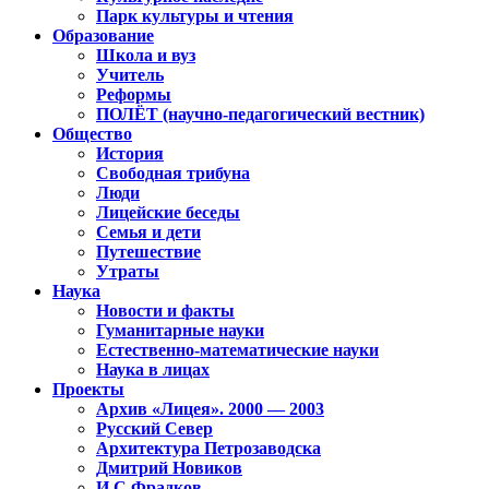
Парк культуры и чтения
Образование
Школа и вуз
Учитель
Реформы
ПОЛЁТ (научно-педагогический вестник)
Общество
История
Свободная трибуна
Люди
Лицейские беседы
Семья и дети
Путешествие
Утраты
Наука
Новости и факты
Гуманитарные науки
Естественно-математические науки
Наука в лицах
Проекты
Архив «Лицея». 2000 — 2003
Русский Север
Архитектура Петрозаводска
Дмитрий Новиков
И.С.Фрадков