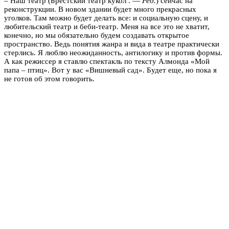
– Наш театр (Брестский театр кукол . —
Ред.
) сейчас на
реконструкции. В новом здании будет много прекрасных
уголков. Там можно будет делать все: и социальную сцену, и
любительский театр и беби-театр. Меня на все это не хватит,
конечно, но мы обязательно будем создавать открытое
пространство. Ведь понятия жанра и вида в театре практически
стерлись. Я люблю неожиданность, антилогику и против формы.
А как режиссер я ставлю спектакль по тексту Алмонда «Мой
папа – птиц». Вот у вас «Вишневый сад». Будет еще, но пока я
не готов об этом говорить.