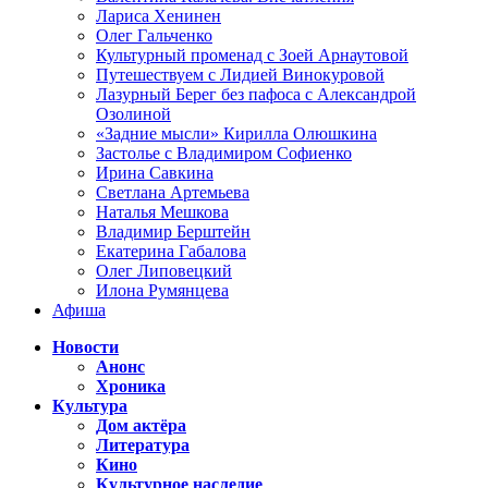
Лариса Хенинен
Олег Гальченко
Культурный променад с Зоей Арнаутовой
Путешествуем с Лидией Винокуровой
Лазурный Берег без пафоса с Александрой
Озолиной
«Задние мысли» Кирилла Олюшкина
Застолье с Владимиром Софиенко
Ирина Савкина
Светлана Артемьева
Наталья Мешкова
Владимир Берштейн
Екатерина Габалова
Олег Липовецкий
Илона Румянцева
Афиша
Новости
Анонс
Хроника
Культура
Дом актёра
Литература
Кино
Культурное наследие