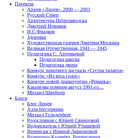
Проекты
Архив «Лицея». 2000 — 2003
Русский Север
Архитектура Петрозаводска
Дмитрий Новиков
И.С.Фрадков
Здоровье
Художественная галерея Дмитрия Москина
Великая Отечественная. 1941 — 1945
Педагогика С. Артемьевой
Педагогика школы
Педагогика двора
Конкурс короткого рассказа «Сестра таланта»
Конкурс «Во весь голос»
Конкурс новой драматургии «Ремарка»
Каким мы помним август 1991-го…
Михаил Швейцер
Блоги
Блог Лицея
Алла Нестеренко
Михаил Гольденберг
Родословная с Юлией Свинцовой
Видоискатель с Юлией Утышевой
Вернисаж с Ириной Ларионовой
Валентина Калачёва. Впечатления