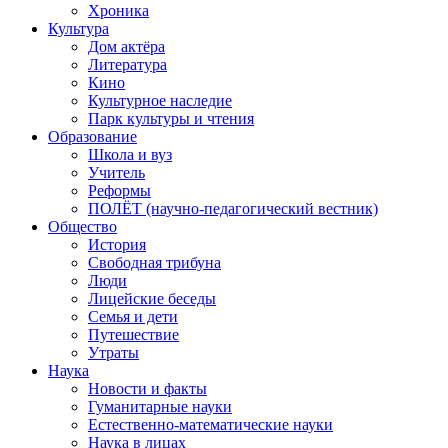
Хроника
Культура
Дом актёра
Литература
Кино
Культурное наследие
Парк культуры и чтения
Образование
Школа и вуз
Учитель
Реформы
ПОЛЁТ (научно-педагогический вестник)
Общество
История
Свободная трибуна
Люди
Лицейские беседы
Семья и дети
Путешествие
Утраты
Наука
Новости и факты
Гуманитарные науки
Естественно-математические науки
Наука в лицах