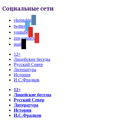
Социальные сети
vkontakte
twitter
youtube
zen-yandex
mail
12+
Лицейские беседы
Русский Север
Литература
История
И.С.Фрадков
12+
Лицейские беседы
Русский Север
Литература
История
И.С.Фрадков