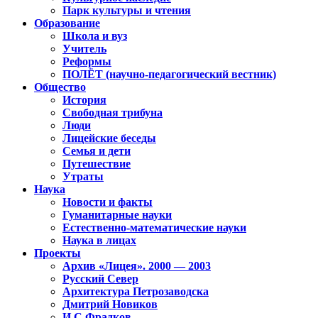
Парк культуры и чтения
Образование
Школа и вуз
Учитель
Реформы
ПОЛЁТ (научно-педагогический вестник)
Общество
История
Свободная трибуна
Люди
Лицейские беседы
Семья и дети
Путешествие
Утраты
Наука
Новости и факты
Гуманитарные науки
Естественно-математические науки
Наука в лицах
Проекты
Архив «Лицея». 2000 — 2003
Русский Север
Архитектура Петрозаводска
Дмитрий Новиков
И.С.Фрадков