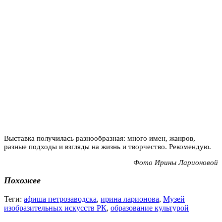
Выставка получилась разнообразная: много имен, жанров,
разные подходы и взгляды на жизнь и творчество. Рекомендую.
Фото Ирины Ларионовой
Похожее
Теги:
афиша петрозаводска
,
ирина ларионова
,
Музей
изобразительных искусств РК
,
образование культурой