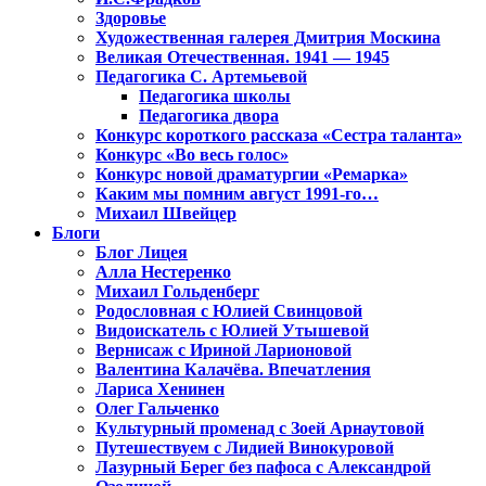
Здоровье
Художественная галерея Дмитрия Москина
Великая Отечественная. 1941 — 1945
Педагогика С. Артемьевой
Педагогика школы
Педагогика двора
Конкурс короткого рассказа «Сестра таланта»
Конкурс «Во весь голос»
Конкурс новой драматургии «Ремарка»
Каким мы помним август 1991-го…
Михаил Швейцер
Блоги
Блог Лицея
Алла Нестеренко
Михаил Гольденберг
Родословная с Юлией Свинцовой
Видоискатель с Юлией Утышевой
Вернисаж с Ириной Ларионовой
Валентина Калачёва. Впечатления
Лариса Хенинен
Олег Гальченко
Культурный променад с Зоей Арнаутовой
Путешествуем с Лидией Винокуровой
Лазурный Берег без пафоса с Александрой