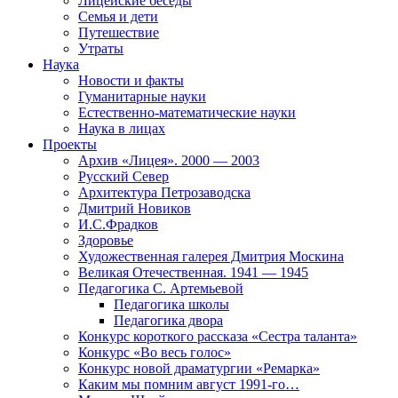
Лицейские беседы
Семья и дети
Путешествие
Утраты
Наука
Новости и факты
Гуманитарные науки
Естественно-математические науки
Наука в лицах
Проекты
Архив «Лицея». 2000 — 2003
Русский Север
Архитектура Петрозаводска
Дмитрий Новиков
И.С.Фрадков
Здоровье
Художественная галерея Дмитрия Москина
Великая Отечественная. 1941 — 1945
Педагогика С. Артемьевой
Педагогика школы
Педагогика двора
Конкурс короткого рассказа «Сестра таланта»
Конкурс «Во весь голос»
Конкурс новой драматургии «Ремарка»
Каким мы помним август 1991-го…