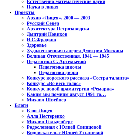
Естественно-математические науки
Наука в лицах
Проекты
Архив «Лицея». 2000 — 2003
Русский Север
Архитектура Петрозаводска
Дмитрий Новиков
И.С.Фрадков
Здоровье
Художественная галерея Дмитрия Москина
Великая Отечественная. 1941 — 1945
Педагогика С. Артемьевой
Педагогика школы
Педагогика двора
Конкурс короткого рассказа «Сестра таланта»
Конкурс «Во весь голос»
Конкурс новой драматургии «Ремарка»
Каким мы помним август 1991-го…
Михаил Швейцер
Блоги
Блог Лицея
Алла Нестеренко
Михаил Гольденберг
Родословная с Юлией Свинцовой
Видоискатель с Юлией Утышевой