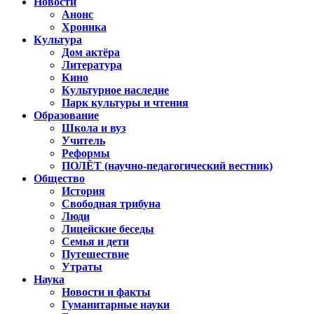
Новости
Анонс
Хроника
Культура
Дом актёра
Литература
Кино
Культурное наследие
Парк культуры и чтения
Образование
Школа и вуз
Учитель
Реформы
ПОЛЁТ (научно-педагогический вестник)
Общество
История
Свободная трибуна
Люди
Лицейские беседы
Семья и дети
Путешествие
Утраты
Наука
Новости и факты
Гуманитарные науки