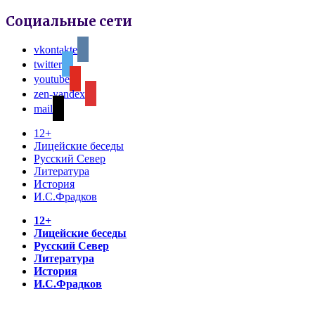
Социальные сети
vkontakte
twitter
youtube
zen-yandex
mail
12+
Лицейские беседы
Русский Север
Литература
История
И.С.Фрадков
12+
Лицейские беседы
Русский Север
Литература
История
И.С.Фрадков