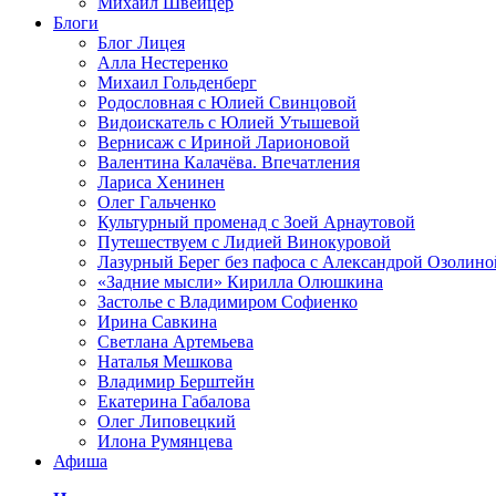
Михаил Швейцер
Блоги
Блог Лицея
Алла Нестеренко
Михаил Гольденберг
Родословная с Юлией Свинцовой
Видоискатель с Юлией Утышевой
Вернисаж с Ириной Ларионовой
Валентина Калачёва. Впечатления
Лариса Хенинен
Олег Гальченко
Культурный променад с Зоей Арнаутовой
Путешествуем с Лидией Винокуровой
Лазурный Берег без пафоса с Александрой Озолино
«Задние мысли» Кирилла Олюшкина
Застолье с Владимиром Софиенко
Ирина Савкина
Светлана Артемьева
Наталья Мешкова
Владимир Берштейн
Екатерина Габалова
Олег Липовецкий
Илона Румянцева
Афиша