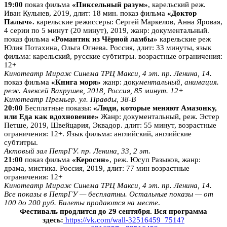
19:00
показ фильма
«Пиксельный разум»
, карельский реж.
Иван Кульнев, 2019, длит: 18 мин. показ фильма
«Доктор
Палыч».
карельские режиссеры: Сергей Маркелов, Анна Яровая,
4 серии по 5 минут (20 минут), 2019, жанр: документальный.
показ фильма
«Романтик из Чёрной ламбы»
карельские реж
Юлия Потахина, Ольга Огнева. Россия, длит: 33 минуты, язык
фильма: карельский, русские субтитры. возрастные ограничения:
12+
Кинотеатр Мираж Синема ТРЦ Макси, 4 эт. пр. Ленина, 14.
показ фильма
«Книга моря»
жанр: док
ументальный, анимация.
реж. Алексей Вахрушев, 2018, Россия, 85 минут. 12+
Кинотеатр Премьер. ул. Правды, 38-В
20:00
Бесплатные показы:
«Люди, которые меняют Амазонку,
или Еда как вдохновение»
Жанр: документальный, реж. Эстер
Петше, 2019, Швейцария, Эквадор. длит: 55 минут, возрастные
ограничения: 12+. Язык фильма: английский, английские
субтитры.
Актовый зал ПетрГУ. пр. Ленина, 33, 2 эт.
21:00
показ фильма
«Керосин»
, реж. Юсуп Разыков, жанр:
драма, мистика. Россия, 2019, длит: 77 мин возрастные
ограничения: 12+
Кинотеатр Мираж Синема ТРЦ Макси, 4 эт. пр. Ленина, 14.
Все показы в ПетрГУ — бесплатны. Остальные показы — от
100 до 200 руб. Билеты продаются на месте
.
Фестиваль продлится до 29 сентября. Вся программа
здесь:
https://vk.com/wall-32516459_7514?