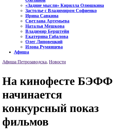
Озолиной
«Задние мысли» Кирилла Олюшкина
Застолье с Владимиром Софиенко
Ирина Савкина
Светлана Артемьева
Наталья Мешкова
Владимир Берштейн
Екатерина Габалова
Олег Липовецкий
Илона Румянцева
Афиша
Афиша Петрозаводска
,
Новости
На кинофесте БЭФФ
начинается
конкурсный показ
фильмов