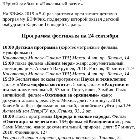
Чёрной ламбы» и «Пиксельный разум».
На БЭФФ-2019 в 5-й раз зрителям предлагают детскую
программу БЭФФик, поддержку которой оказал детский
омбудсмен Карелии Геннадий Сараев.
Программа фестиваля на 24 сентября
10:00
Детская программа
(короткометражные фильмы,
мультфильмы)
Кинотеатр Мираж Синема ТРЦ Макси, 4 эт. пр. Ленина, 14.
15:00
показ фильма
«Книга моря»
жанр: документальный,
анимация. реж. Алексей Вахрушев, 2018, Россия, 85 минут. 12+
Кинотеатр Мираж Синема ТРЦ Макси, 4 эт. пр. Ленина, 14.
15:30
Бесплатные показы программы
Наука и технологии
:
фильм
«Метаморфоза москита
«, 5 мин; фильм
«Ракушки и
пыль»
документальный, 53 мин. Португалия, Замбия. Язык —
английский. фильм
«Охотники за орхидеями»
жанр:
документальный, реж. Луис Мехиа, длит: 75 минут, 2019,
Колумбия. Язык фильма: испанский, английские субтитры.12+
Актовый зал ПетрГУ. пр. Ленина, 33, 2 эт.
18:00
Показ программы
Природа и малые народы
. Фильм
«Охотницы за черепами»
16+; фильм
«#Велодневник»
, реж.
Сами Мюллис, жанр: документальный, природа. длит: 57 минут,
2018, Финляндия. 12+
Ресурсный центр карелов, финов и вепсов. ул. Титова, 3.