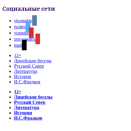
Социальные сети
vkontakte
twitter
youtube
zen-yandex
mail
12+
Лицейские беседы
Русский Север
Литература
История
И.С.Фрадков
12+
Лицейские беседы
Русский Север
Литература
История
И.С.Фрадков