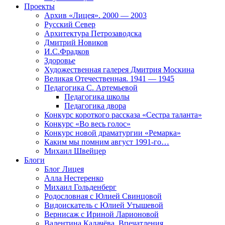
Проекты
Архив «Лицея». 2000 — 2003
Русский Север
Архитектура Петрозаводска
Дмитрий Новиков
И.С.Фрадков
Здоровье
Художественная галерея Дмитрия Москина
Великая Отечественная. 1941 — 1945
Педагогика С. Артемьевой
Педагогика школы
Педагогика двора
Конкурс короткого рассказа «Сестра таланта»
Конкурс «Во весь голос»
Конкурс новой драматургии «Ремарка»
Каким мы помним август 1991-го…
Михаил Швейцер
Блоги
Блог Лицея
Алла Нестеренко
Михаил Гольденберг
Родословная с Юлией Свинцовой
Видоискатель с Юлией Утышевой
Вернисаж с Ириной Ларионовой
Валентина Калачёва. Впечатления