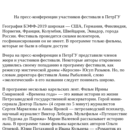
На пресс-конференции участников фестиваля в ПетрГУ
География БЭФФ-2019 широкая — США, Германия, Финляндия,
Норвегия, Франция, Колумбия, Швейцария, Эквадор, города
России. Фестиваль проводится силами волонтеров,
госфинансирования он не имеет. В программе только фильмы,
которые не были в общем доступе
Вчера на пресс-конференции в ПетрГУ представили членов
жюри и участников фестиваля. Некоторые авторы откровенно
удивились своему попаданию в программу фестиваля, как
режиссер мистической драмы «Керосин» Юсуп Разыков. Но, по
словам директора фестиваля Анны Рыбаловой, слово
«экологический» в его названии следует понимать широко.
В программе несколько карельских лент. Фильм Ирины
Смирновой «Времена года» — это живые истории из жизни
Петрозаводской государственной консерватории. Герой мини-
сериала Доктор Палыч» (4 серии по 5 минут) журналистов
Сергея Маркелова и Анны Яровой — петрозаводский психиатр,
научный журналист Виктор Лебедев. Мультфильм «Путешествие
из Пудожа до Парижа» Марии Валеевой рассказывает историю
льна. В программе также фильмы карельских авторов Ольги
Огневой, Юлии Потахиной и Ивана Кульнева — «Романтик из