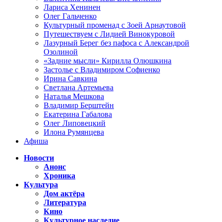
Лариса Хенинен
Олег Гальченко
Культурный променад с Зоей Арнаутовой
Путешествуем с Лидией Винокуровой
Лазурный Берег без пафоса с Александрой
Озолиной
«Задние мысли» Кирилла Олюшкина
Застолье с Владимиром Софиенко
Ирина Савкина
Светлана Артемьева
Наталья Мешкова
Владимир Берштейн
Екатерина Габалова
Олег Липовецкий
Илона Румянцева
Афиша
Новости
Анонс
Хроника
Культура
Дом актёра
Литература
Кино
Культурное наследие