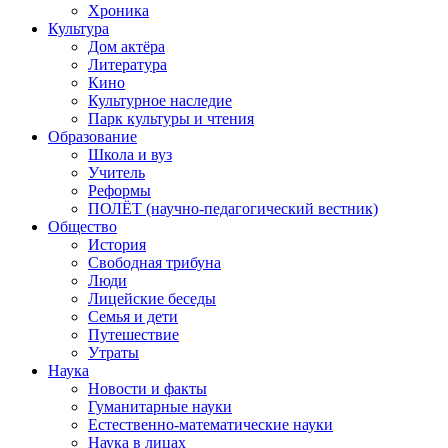
Хроника
Культура
Дом актёра
Литература
Кино
Культурное наследие
Парк культуры и чтения
Образование
Школа и вуз
Учитель
Реформы
ПОЛЁТ (научно-педагогический вестник)
Общество
История
Свободная трибуна
Люди
Лицейские беседы
Семья и дети
Путешествие
Утраты
Наука
Новости и факты
Гуманитарные науки
Естественно-математические науки
Наука в лицах