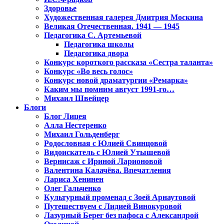
Здоровье
Художественная галерея Дмитрия Москина
Великая Отечественная. 1941 — 1945
Педагогика С. Артемьевой
Педагогика школы
Педагогика двора
Конкурс короткого рассказа «Сестра таланта»
Конкурс «Во весь голос»
Конкурс новой драматургии «Ремарка»
Каким мы помним август 1991-го…
Михаил Швейцер
Блоги
Блог Лицея
Алла Нестеренко
Михаил Гольденберг
Родословная с Юлией Свинцовой
Видоискатель с Юлией Утышевой
Вернисаж с Ириной Ларионовой
Валентина Калачёва. Впечатления
Лариса Хенинен
Олег Гальченко
Культурный променад с Зоей Арнаутовой
Путешествуем с Лидией Винокуровой
Лазурный Берег без пафоса с Александрой