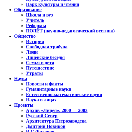
Парк культуры и чтения
Образование
Школа и вуз
Учитель
Реформы
ПОЛЁТ (научно-педагогический вестник)
Общество
История
Свободная трибуна
Люди
Лицейские беседы
Семья и дети
Путешествие
Утраты
Наука
Новости и факты
Гуманитарные науки
Естественно-математические науки
Наука в лицах
Проекты
Архив «Лицея». 2000 — 2003
Русский Север
Архитектура Петрозаводска
Дмитрий Новиков
И.С.Фрадков