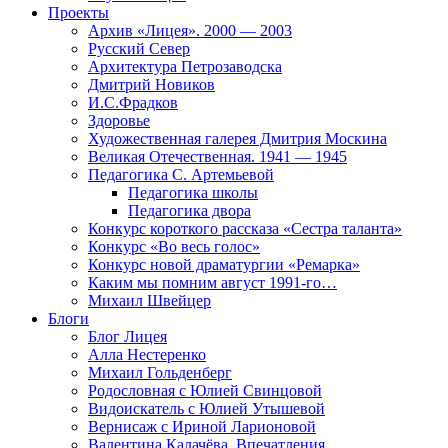
Проекты
Архив «Лицея». 2000 — 2003
Русский Север
Архитектура Петрозаводска
Дмитрий Новиков
И.С.Фрадков
Здоровье
Художественная галерея Дмитрия Москина
Великая Отечественная. 1941 — 1945
Педагогика С. Артемьевой
Педагогика школы
Педагогика двора
Конкурс короткого рассказа «Сестра таланта»
Конкурс «Во весь голос»
Конкурс новой драматургии «Ремарка»
Каким мы помним август 1991-го…
Михаил Швейцер
Блоги
Блог Лицея
Алла Нестеренко
Михаил Гольденберг
Родословная с Юлией Свинцовой
Видоискатель с Юлией Утышевой
Вернисаж с Ириной Ларионовой
Валентина Калачёва. Впечатления