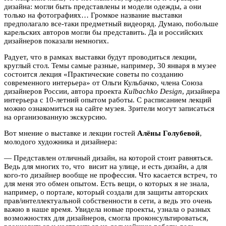
дизайна: могли быть представлены и модели одежды, а они
только на фотографиях… Громкое название выставки
предполагало все-таки предметный видеоряд. Думаю, побольше
карельских авторов могли бы представить. Да и российских
дизайнеров показали немногих.
Радует, что в рамках выставки будут проводиться лекции,
круглый стол. Темы самые разные, например, 30 января в музее
состоится лекция «Практические советы по созданию
современного интерьера» от Ольги Кульбачко, члена Союза
дизайнеров России, автора проекта
Kulbachko Design
, дизайнера
интерьера с 10-летний опытом работы. С расписанием лекций
можно ознакомиться на сайте музея. Зрители могут записаться
на организованную экскурсию.
Вот мнение о выставке и лекции гостей
Алёны Голубевой
,
молодого художника и дизайнера:
— Представлен отличный дизайн, на которой стоит равняться.
Ведь для многих то, что висит на улице, и есть дизайн, а для
кого-то дизайнер вообще не профессия. Что касается встреч, то
для меня это обмен опытом. Есть вещи, о которых я не знала,
например, о портале, который создали для защиты авторских
прав/интеллектуальной собственности в сети, а ведь это очень
важно в наше время. Увидела новые проекты, узнала о разных
возможностях для дизайнеров, смогла проконсультироваться,