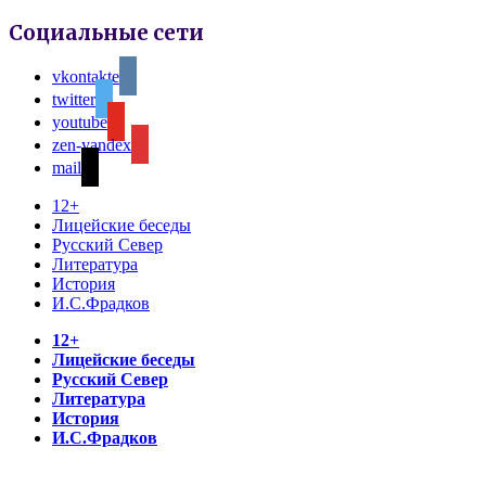
Социальные сети
vkontakte
twitter
youtube
zen-yandex
mail
12+
Лицейские беседы
Русский Север
Литература
История
И.С.Фрадков
12+
Лицейские беседы
Русский Север
Литература
История
И.С.Фрадков