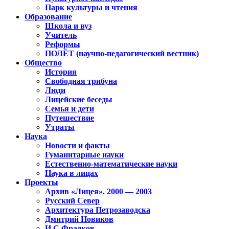
Парк культуры и чтения
Образование
Школа и вуз
Учитель
Реформы
ПОЛЁТ (научно-педагогический вестник)
Общество
История
Свободная трибуна
Люди
Лицейские беседы
Семья и дети
Путешествие
Утраты
Наука
Новости и факты
Гуманитарные науки
Естественно-математические науки
Наука в лицах
Проекты
Архив «Лицея». 2000 — 2003
Русский Север
Архитектура Петрозаводска
Дмитрий Новиков
И.С.Фрадков