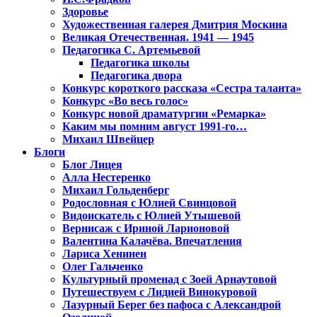
Здоровье
Художественная галерея Дмитрия Москина
Великая Отечественная. 1941 — 1945
Педагогика С. Артемьевой
Педагогика школы
Педагогика двора
Конкурс короткого рассказа «Сестра таланта»
Конкурс «Во весь голос»
Конкурс новой драматургии «Ремарка»
Каким мы помним август 1991-го…
Михаил Швейцер
Блоги
Блог Лицея
Алла Нестеренко
Михаил Гольденберг
Родословная с Юлией Свинцовой
Видоискатель с Юлией Утышевой
Вернисаж с Ириной Ларионовой
Валентина Калачёва. Впечатления
Лариса Хенинен
Олег Гальченко
Культурный променад с Зоей Арнаутовой
Путешествуем с Лидией Винокуровой
Лазурный Берег без пафоса с Александрой