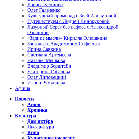
Лариса Хенинен
Олег Гальченко
Культурный променад с Зоей Арнаутовой
Путешествуем с Лидией Винокуровой
Лазурный Берег без пафоса с Александрой
Озолиной
«Задние мысли» Кирилла Олюшкина
Застолье с Владимиром Софиенко
Ирина Савкина
Светлана Артемьева
Наталья Мешкова
Владимир Берштейн
Екатерина Габалова
Олег Липовецкий
Илона Румянцева
Афиша
Новости
Анонс
Хроника
Культура
Дом актёра
Литература
Кино
Культурное наследие