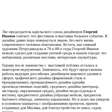
Экс-председатель карельского союза дизайнеров
Георгий
Иванов
считает, что фестиваль и выставка большое событие. К
дизайну давно пора повернуться лицом, без него жизнь
современного человека невозможна. Кстати, как главный
художник Петрозаводска в 70-е-80-е годы Георгий Иванов
немало сделал для создания уютной среды в нашем городе: это
набережная, различные мостики, интересные скульптуры.
Однако после знакомства с выставкой публика осталась в
некотором недоумении. Заявлялось, что будут представлены
работы ведущих российских дизайнеров мирового уровня в
сферах графического дизайна (фирменный стиль и
брендирование), промышленного дизайна (дизайн
производственных изделий), средового дизайна (интерьер,
экстерьер, окружающая среды), дизайна моды (одежда и
костюм), предметного дизайна (образцы мебели, предметов
бытового обихода, элементы украшения). Но в залах мы увидели
в основном планшеты с изображениями проектов, причем
созданных для Москвы, для благоустройства ее школ, садов,
парков.