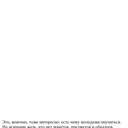
Это, конечно, тоже интересно: есть чему молодежи поучиться.
Но искренне жаль, что нет макетов, предметов и образцов