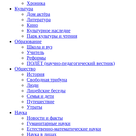
Хроника
Культура
Дом актёра
Литература
Кино
Культурное наследие
Парк культуры и чтения
Образование
Школа и вуз
Учитель
Реформы
ПОЛЁТ (научно-педагогический вестник)
Общество
История
Свободная трибуна
Люди
Лицейские беседы
Семья и дети
Путешествие
Утраты
Наука
Новости и факты
Гуманитарные науки
Естественно-математические науки
Наука в лицах