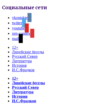
Социальные сети
vkontakte
twitter
youtube
zen-yandex
mail
12+
Лицейские беседы
Русский Север
Литература
История
И.С.Фрадков
12+
Лицейские беседы
Русский Север
Литература
История
И.С.Фрадков