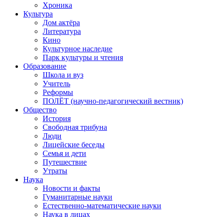
Хроника
Культура
Дом актёра
Литература
Кино
Культурное наследие
Парк культуры и чтения
Образование
Школа и вуз
Учитель
Реформы
ПОЛЁТ (научно-педагогический вестник)
Общество
История
Свободная трибуна
Люди
Лицейские беседы
Семья и дети
Путешествие
Утраты
Наука
Новости и факты
Гуманитарные науки
Естественно-математические науки
Наука в лицах