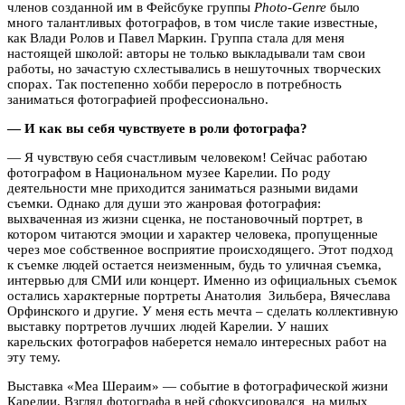
членов созданной им в Фейсбуке группы
Photo-Genre
было
много талантливых фотографов, в том числе такие известные,
как Влади Ролов и Павел Маркин. Группа стала для меня
настоящей школой: авторы не только выкладывали там свои
работы, но зачастую схлестывались в нешуточных творческих
спорах. Так постепенно хобби переросло в потребность
заниматься фотографией профессионально.
— И как вы себя чувствуете в роли фотографа?
— Я чувствую себя счастливым человеком! Сейчас работаю
фотографом в Национальном музее Карелии. По роду
деятельности мне приходится заниматься разными видами
съемки. Однако для души это жанровая фотография:
выхваченная из жизни сценка, не постановочный портрет, в
котором читаются эмоции и характер человека, пропущенные
через мое собственное восприятие происходящего. Этот подход
к съемке людей остается неизменным, будь то уличная съемка,
интервью для СМИ или концерт. Именно из официальных съемок
остались хар
а
ктерные портреты Анатолия Зильбера, Вячеслава
Орфинского и другие. У меня есть мечта – сделать коллективную
выставку портретов лучших людей Карелии. У наших
карельских фотографов наберется немало интересных работ на
эту тему.
Выставка «Меа Шераим» — событие в фотографической жизни
Карелии. Взгляд фотографа в ней сфокусировался на милых