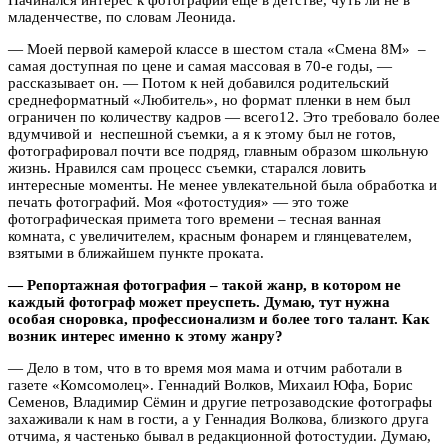
младенчестве, по словам Леонида.
—
Моей первой камерой классе в шестом стала «Смена 8М» –
самая доступная по цене и самая массовая в 70-е годы, —
рассказывает он. — Потом к ней добавился родительский
среднеформатный «Любитель», но формат пленки в нем был
ограничен по количеству кадров — всего12. Это требовало более
вдумчивой и неспешной съемки, а я к этому был не готов,
фотографировал почти все подряд, главным образом школьную
жизнь. Нравился сам процесс съемки, старался ловить
интересные моменты. Не менее увлекательной была обработка и
печать фотографий. Моя «фотостудия» — это тоже
фотографическая примета того времени – тесная ванная
комната, с увеличителем, красным фонарем и глянцевателем,
взятыми в ближайшем пункте проката.
— Репортажная фотография – такой жанр, в котором не
каждый фотограф может преуспеть. Думаю, тут нужна
особая сноровка, профессионализм и более того талант. Как
возник интерес именно к этому жанру?
— Дело в том, что в то время моя мама и отчим работали в
газете «Комсомолец». Геннадий Волков, Михаил Юфа, Борис
Семенов, Владимир Сёмин и другие петрозаводские фотографы
захаживали к нам в гости, а у Геннадия Волкова, близкого друга
отчима, я частенько бывал в редакционной фотостудии. Думаю,