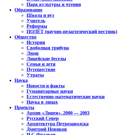
Парк культуры и чтения
Образование
Школа и вуз
Учитель
Реформы
ПОЛЁТ (научно-педагогический вестник)
Общество
История
Свободная трибуна
Люди
Лицейские беседы
Семья и дети
Путешествие
Утраты
Наука
Новости и факты
Гуманитарные науки
Естественно-математические науки
Наука в лицах
Проекты
Архив «Лицея». 2000 — 2003
Русский Север
Архитектура Петрозаводска
Дмитрий Новиков
И.С.Фрадков