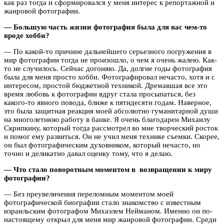
как раз тогда и сформировался у меня интерес к репортажной и
жанровой фотографии.
— Большую часть жизни фотография была для вас чем-то
вроде хобби?
— По какой-то причине дальнейшего серьезного погружения в
мир фотографии тогда не произошло, о чем я очень жалею. Как-
то не случилось. Сейчас догоняю. Да, долгие годы фотография
была для меня просто хобби. Фотографировал нечасто, хотя и с
интересом, простой бюджетной техникой. Дремавшая все это
время любовь к фотографии вдруг стала просыпаться, без
какого-то явного повода, ближе к пятидесяти годам. Наверное,
это была защитная реакция моей абсолютно гуманитарной души
на многолетнюю работу в банке. Я очень благодарен Михаилу
Скрипкину, который тогда рассмотрел во мне творческий росток
и помог ему развиться. Он не учил меня технике съемки. Скорее,
он был фотографическим духовником, который нечасто, но
точно и деликатно давал оценку тому, что я делаю.
— Что стало поворотным моментом в возвращении к миру
фотографии?
— Без преувеличения переломным моментом моей
фотографической биографии стало знакомство с известным
израильским фотографом Михаэлем Нейманом. Именно он по-
настоящему открыл для меня мир жанровой фотографии. Среди