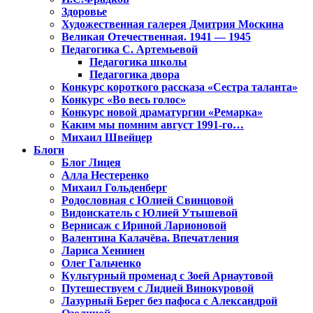
Здоровье
Художественная галерея Дмитрия Москина
Великая Отечественная. 1941 — 1945
Педагогика С. Артемьевой
Педагогика школы
Педагогика двора
Конкурс короткого рассказа «Сестра таланта»
Конкурс «Во весь голос»
Конкурс новой драматургии «Ремарка»
Каким мы помним август 1991-го…
Михаил Швейцер
Блоги
Блог Лицея
Алла Нестеренко
Михаил Гольденберг
Родословная с Юлией Свинцовой
Видоискатель с Юлией Утышевой
Вернисаж с Ириной Ларионовой
Валентина Калачёва. Впечатления
Лариса Хенинен
Олег Гальченко
Культурный променад с Зоей Арнаутовой
Путешествуем с Лидией Винокуровой
Лазурный Берег без пафоса с Александрой