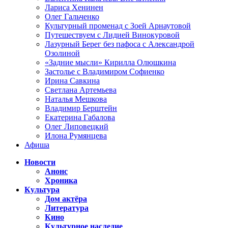
Лариса Хенинен
Олег Гальченко
Культурный променад с Зоей Арнаутовой
Путешествуем с Лидией Винокуровой
Лазурный Берег без пафоса с Александрой
Озолиной
«Задние мысли» Кирилла Олюшкина
Застолье с Владимиром Софиенко
Ирина Савкина
Светлана Артемьева
Наталья Мешкова
Владимир Берштейн
Екатерина Габалова
Олег Липовецкий
Илона Румянцева
Афиша
Новости
Анонс
Хроника
Культура
Дом актёра
Литература
Кино
Культурное наследие