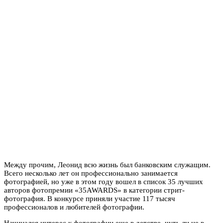
Между прочим, Леонид всю жизнь был банковским служащим.
Всего несколько лет он профессионально занимается
фотографией, но уже в этом году вошел в список 35 лучших
авторов
фотопремии «35AWARDS» в категории стрит-
фотография. В конкурсе приняли участие 117 тысяч
профессионалов и любителей фотографии.
Начинался интерес к фотографии еще в детстве, чуть ли не в