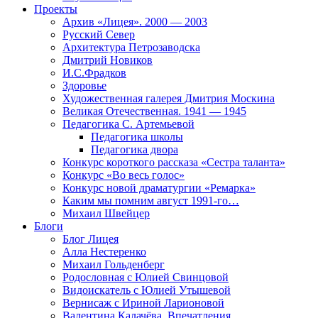
Проекты
Архив «Лицея». 2000 — 2003
Русский Север
Архитектура Петрозаводска
Дмитрий Новиков
И.С.Фрадков
Здоровье
Художественная галерея Дмитрия Москина
Великая Отечественная. 1941 — 1945
Педагогика С. Артемьевой
Педагогика школы
Педагогика двора
Конкурс короткого рассказа «Сестра таланта»
Конкурс «Во весь голос»
Конкурс новой драматургии «Ремарка»
Каким мы помним август 1991-го…
Михаил Швейцер
Блоги
Блог Лицея
Алла Нестеренко
Михаил Гольденберг
Родословная с Юлией Свинцовой
Видоискатель с Юлией Утышевой
Вернисаж с Ириной Ларионовой
Валентина Калачёва. Впечатления