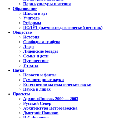
Парк культуры и чтения
Образование
Школа и вуз
Учитель
Реформы
ПОЛЁТ (научно-педагогический вестник)
Общество
История
Свободная трибуна
Люди
Лицейские беседы
Семья и дети
Путешествие
Утраты
Наука
Новости и факты
Гуманитарные науки
Естественно-математические науки
Наука в лицах
Проекты
Архив «Лицея». 2000 — 2003
Русский Север
Архитектура Петрозаводска
Дмитрий Новиков
И.С.Фрадков