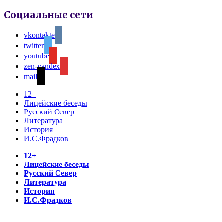
Социальные сети
vkontakte
twitter
youtube
zen-yandex
mail
12+
Лицейские беседы
Русский Север
Литература
История
И.С.Фрадков
12+
Лицейские беседы
Русский Север
Литература
История
И.С.Фрадков