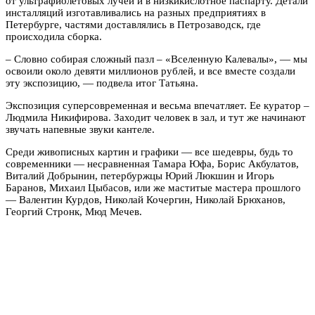
от ультрафиолетовых лучей и в низкикислотное паспарту. Детали
инсталляций изготавливались на разных предприятиях в
Петербурге, частями доставлялись в Петрозаводск, где
происходила сборка.
– Словно собирая сложный пазл – «Вселенную Калевалы», — мы
освоили около девяти миллионов рублей, и все вместе создали
эту экспозицию, — подвела итог Татьяна.
Экспозиция суперсовременная и весьма впечатляет. Ее куратор –
Людмила Никифирова. Заходит человек в зал, и тут же начинают
звучать напевные звуки кантеле.
Среди живописных картин и графики — все шедевры, будь то
современники — несравненная Тамара Юфа, Борис Акбулатов,
Виталий Добрынин, петербуржцы Юрий Люкшин и Игорь
Баранов, Михаил Цыбасов, или же маститые мастера прошлого
— Валентин Курдов, Николай Кочергин, Николай Брюханов,
Георгий Стронк, Мюд Мечев.