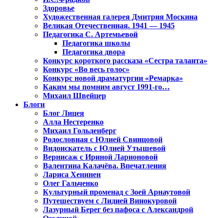
Здоровье
Художественная галерея Дмитрия Москина
Великая Отечественная. 1941 — 1945
Педагогика С. Артемьевой
Педагогика школы
Педагогика двора
Конкурс короткого рассказа «Сестра таланта»
Конкурс «Во весь голос»
Конкурс новой драматургии «Ремарка»
Каким мы помним август 1991-го…
Михаил Швейцер
Блоги
Блог Лицея
Алла Нестеренко
Михаил Гольденберг
Родословная с Юлией Свинцовой
Видоискатель с Юлией Утышевой
Вернисаж с Ириной Ларионовой
Валентина Калачёва. Впечатления
Лариса Хенинен
Олег Гальченко
Культурный променад с Зоей Арнаутовой
Путешествуем с Лидией Винокуровой
Лазурный Берег без пафоса с Александрой