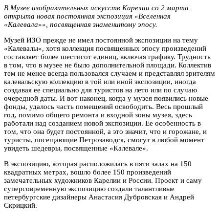
В Музее изобразительных искусств Карелии со 2 марта
открыта новая постоянная экспозиция «Вселенная
«Калевала»», посвященная знаменитому эпосу.
Музей ИЗО прежде не имел постоянной экспозиции на тему
«Калевалы», хотя коллекция посвященных эпосу произведений
составляет более шестисот единиц, включая графику. Трудность
в том, что в музее не было дополнительной площади. Коллектив
тем не менее всегда пользовался случаем и представлял зрителям
калевальскую коллекцию в той или иной экспозиции, иногда
создавая ее специально для туристов на лето или по случаю
очередной даты. И вот наконец, когда у музея появились новые
фонды, удалось часть помещений освободить. Весь прошлый
год, помимо общего ремонта и входной зоны музея, здесь
работали над созданием новой экспозиции. Ее особенность в
том, что она будет постоянной, а это значит, что и горожане, и
туристы, посещающие Петрозаводск, смогут в любой момент
увидеть шедевры, посвященные «Калевале».
В экспозицию, которая расположилась в пяти залах на 150
квадратных метрах, вошло более 150 произведений
замечательных художников Карелии и России. Проект и саму
суперсовременную экспозицию создали талантливые
петербургские дизайнеры Анастасия Дубровская и Андрей
Скрицкий.