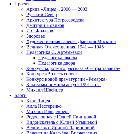
Проекты
Архив «Лицея». 2000 — 2003
Русский Север
Архитектура Петрозаводска
Дмитрий Новиков
И.С.Фрадков
Здоровье
Художественная галерея Дмитрия Москина
Великая Отечественная. 1941 — 1945
Педагогика С. Артемьевой
Педагогика школы
Педагогика двора
Конкурс короткого рассказа «Сестра таланта»
Конкурс «Во весь голос»
Конкурс новой драматургии «Ремарка»
Каким мы помним август 1991-го…
Михаил Швейцер
Блоги
Блог Лицея
Алла Нестеренко
Михаил Гольденберг
Родословная с Юлией Свинцовой
Видоискатель с Юлией Утышевой
Вернисаж с Ириной Ларионовой
Валентина Калачёва. Впечатления