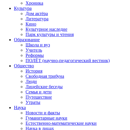
Хроника
Культура
Дом актёра
Литература
Кино
Культурное наследие
Парк культуры и чтения
Образование
Школа и вуз
Учитель
Реформы
ПОЛЁТ (научно-педагогический вестник)
Общество
История
Свободная трибуна
Люди
Лицейские беседы
Семья и дети
Путешествие
Утраты
Наука
Новости и факты
Гуманитарные науки
Естественно-математические науки
Наука в лицах