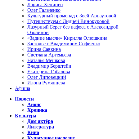
Лариса Хенинен
Олег Гальченко
Культурный променад с Зоей Арнаутовой
Путешествуем с Лидией Винокуровой
Лазурный Берег без пафоса с Александрой
Озолиной
«Задние мысли» Кирилла Олюшкина
Застолье с Владимиром Софиенко
Ирина Савкина
Светлана Артемьева
Наталья Мешкова
Владимир Берштейн
Екатерина Габалова
Олег Липовецкий
Илона Румянцева
Афиша
Новости
Анонс
Хроника
Культура
Дом актёра
Литература
Кино
Культурное наследие