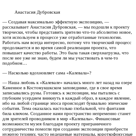
Анастасия Дубровская
— Создавая максимально эффектную экспозицию, —
рассказывает Анастасия Дубровская, — мы подошли к проекту
творчески, чтобы представить зрителю что-то абсолютно новое,
хотя используем в процессе уже отработанные технологии.
Работать нам всегда интересно, потому что творческий процесс
продолжается и во время самой реализации проекта, что
повышает качество работы. Это была такая сверхнагрузка, что
после нее уже не знаю, будем ли мы участвовать в чем-то
подобном…
— Насколько вдохновляет сама «Калевала»?
— Наша любовь к «Калевале» началась много лет назад на озере
Каменное в Костомукшкском заповеднике, где в свое время
записывались руны. Готовясь к экспозиции, мы пытались с
глубоким усердием вникнуть в каждый образ, в каждое явление,
ибо на любой странице эпоса происходят буквально эпические
события. Тема оказалась настолько глобальной, что фантазия
била ключом. Созданное нами пространство непременно станет
для зрителей проводником в мир «Калевалы». Финансовые
возможности музея благодаря проекту приграничного
сотрудничества помогли при создании экспозиции приобрести
нужную технику, часто недешевые материалы, короткофокусные