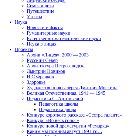
Лицейские беседы
Семья и дети
Путешествие
Утраты
Наука
Новости и факты
Гуманитарные науки
Естественно-математические науки
Наука в лицах
Проекты
Архив «Лицея». 2000 — 2003
Русский Север
Архитектура Петрозаводска
Дмитрий Новиков
И.С.Фрадков
Здоровье
Художественная галерея Дмитрия Москина
Великая Отечественная. 1941 — 1945
Педагогика С. Артемьевой
Педагогика школы
Педагогика двора
Конкурс короткого рассказа «Сестра таланта»
Конкурс «Во весь голос»
Конкурс новой драматургии «Ремарка»
Каким мы помним август 1991-го…