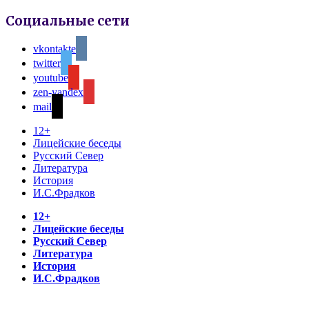
Социальные сети
vkontakte
twitter
youtube
zen-yandex
mail
12+
Лицейские беседы
Русский Север
Литература
История
И.С.Фрадков
12+
Лицейские беседы
Русский Север
Литература
История
И.С.Фрадков