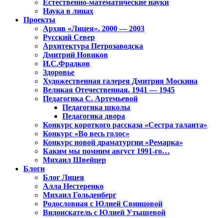
Естественно-математические науки
Наука в лицах
Проекты
Архив «Лицея». 2000 — 2003
Русский Север
Архитектура Петрозаводска
Дмитрий Новиков
И.С.Фрадков
Здоровье
Художественная галерея Дмитрия Москина
Великая Отечественная. 1941 — 1945
Педагогика С. Артемьевой
Педагогика школы
Педагогика двора
Конкурс короткого рассказа «Сестра таланта»
Конкурс «Во весь голос»
Конкурс новой драматургии «Ремарка»
Каким мы помним август 1991-го…
Михаил Швейцер
Блоги
Блог Лицея
Алла Нестеренко
Михаил Гольденберг
Родословная с Юлией Свинцовой
Видоискатель с Юлией Утышевой