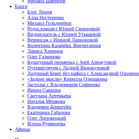
Михаил Швейцер
Блоги
Блог Лицея
Алла Нестеренко
Михаил Гольденберг
Родословная с Юлией Свинцовой
Видоискатель с Юлией Утышевой
Вернисаж с Ириной Ларионовой
Валентина Калачёва. Впечатления
Лариса Хенинен
Олег Гальченко
Культурный променад с Зоей Арнаутовой
Путешествуем с Лидией Винокуровой
Лазурный Берег без пафоса с Александрой Озолино
«Задние мысли» Кирилла Олюшкина
Застолье с Владимиром Софиенко
Ирина Савкина
Светлана Артемьева
Наталья Мешкова
Владимир Берштейн
Екатерина Габалова
Олег Липовецкий
Илона Румянцева
Афиша