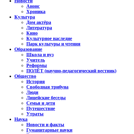
Новости
Анонс
Хроника
Культура
Дом актёра
Литература
Кино
Культурное наследие
Парк культуры и чтения
Образование
Школа и вуз
Учитель
Реформы
ПОЛЁТ (научно-педагогический вестник)
Общество
История
Свободная трибуна
Люди
Лицейские беседы
Семья и дети
Путешествие
Утраты
Наука
Новости и факты
Гуманитарные науки