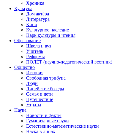
Хроника
Культура
Дом актёра
Литература
Кино
Культурное наследие
Парк культуры и чтения
Образование
Школа и вуз
Учитель
Реформы
ПОЛЁТ (научно-педагогический вестник)
Общество
История
Свободная трибуна
Люди
Лицейские беседы
Семья и дети
Путешествие
Утраты
Наука
Новости и факты
Гуманитарные науки
Естественно-математические науки
Наука в лицах