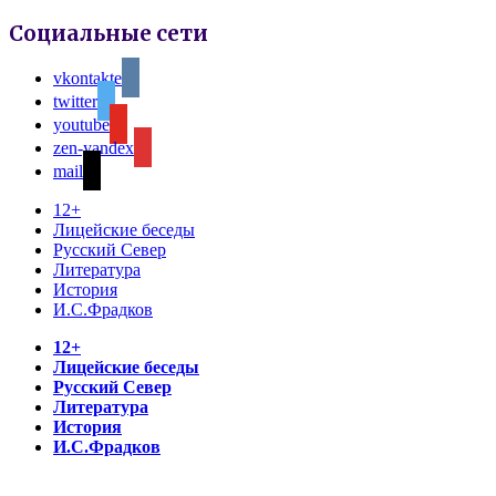
Социальные сети
vkontakte
twitter
youtube
zen-yandex
mail
12+
Лицейские беседы
Русский Север
Литература
История
И.С.Фрадков
12+
Лицейские беседы
Русский Север
Литература
История
И.С.Фрадков