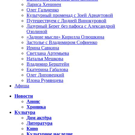
Лариса Хенинен
Олег Гальченко
Культурный променад с Зоей Арнаутовой
Путешествуем с Лидией Винокуровой
Лазурный Берег без пафоса с Александрой
Озолиной
«Задние мысли» Кирилла Олюшкина
Застолье с Владимиром Софиенко
Ирина Савкина
Светлана Артемьева
Наталья Мешкова
Владимир Берштейн
Екатерина Габалова
Олег Липовецкий
Илона Румянцева
Афиша
Новости
Анонс
Хроника
Культура
Дом актёра
Литература
Кино
Культурное наследие