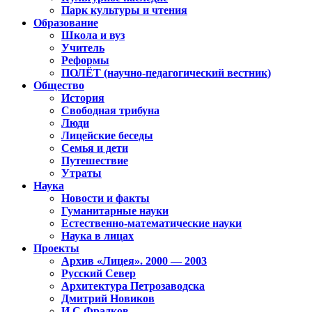
Парк культуры и чтения
Образование
Школа и вуз
Учитель
Реформы
ПОЛЁТ (научно-педагогический вестник)
Общество
История
Свободная трибуна
Люди
Лицейские беседы
Семья и дети
Путешествие
Утраты
Наука
Новости и факты
Гуманитарные науки
Естественно-математические науки
Наука в лицах
Проекты
Архив «Лицея». 2000 — 2003
Русский Север
Архитектура Петрозаводска
Дмитрий Новиков
И.С.Фрадков