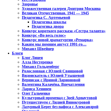
Здоровье
Художественная галерея Дмитрия Москина
Великая Отечественная. 1941 — 1945
Педагогика С. Артемьевой
Педагогика школы
Педагогика двора
Конкурс короткого рассказа «Сестра таланта»
Конкурс «Во весь голос»
Конкурс новой драматургии «Ремарка»
Каким мы помним август 1991-го…
Михаил Швейцер
Блоги
Блог Лицея
Алла Нестеренко
Михаил Гольденберг
Родословная с Юлией Свинцовой
Видоискатель с Юлией Утышевой
Вернисаж с Ириной Ларионовой
Валентина Калачёва. Впечатления
Лариса Хенинен
Олег Гальченко
Культурный променад с Зоей Арнаутовой
Путешествуем с Лидией Винокуровой
Лазурный Берег без пафоса с Александрой