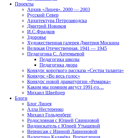
Проекты
Архив «Лицея». 2000 — 2003
Русский Север
Архитектура Петрозаводска
Дмитрий Новиков
И.С.Фрадков
Здоровье
Художественная галерея Дмитрия Москина
Великая Отечественная. 1941 — 1945
Педагогика С. Артемьевой
Педагогика школы
Педагогика двора
Конкурс короткого рассказа «Сестра таланта»
Конкурс «Во весь голос»
Конкурс новой драматургии «Ремарка»
Каким мы помним август 1991-го…
Михаил Швейцер
Блоги
Блог Лицея
Алла Нестеренко
Михаил Гольденберг
Родословная с Юлией Свинцовой
Видоискатель с Юлией Утышевой
Вернисаж с Ириной Ларионовой
Валентина Калачёва. Впечатления