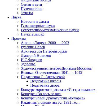
Лицейские беседы
Семья и дети
Путешествие
Утраты
Наука
Новости и факты
Гуманитарные науки
Естественно-математические науки
Наука в лицах
Проекты
Архив «Лицея». 2000 — 2003
Русский Север
Архитектура Петрозаводска
Дмитрий Новиков
И.С.Фрадков
Здоровье
Художественная галерея Дмитрия Москина
Великая Отечественная. 1941 — 1945
Педагогика С. Артемьевой
Педагогика школы
Педагогика двора
Конкурс короткого рассказа «Сестра таланта»
Конкурс «Во весь голос»
Конкурс новой драматургии «Ремарка»
Каким мы помним август 1991-го…