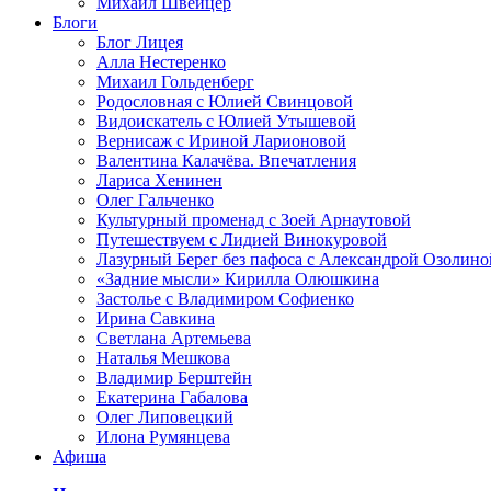
Михаил Швейцер
Блоги
Блог Лицея
Алла Нестеренко
Михаил Гольденберг
Родословная с Юлией Свинцовой
Видоискатель с Юлией Утышевой
Вернисаж с Ириной Ларионовой
Валентина Калачёва. Впечатления
Лариса Хенинен
Олег Гальченко
Культурный променад с Зоей Арнаутовой
Путешествуем с Лидией Винокуровой
Лазурный Берег без пафоса с Александрой Озолино
«Задние мысли» Кирилла Олюшкина
Застолье с Владимиром Софиенко
Ирина Савкина
Светлана Артемьева
Наталья Мешкова
Владимир Берштейн
Екатерина Габалова
Олег Липовецкий
Илона Румянцева
Афиша