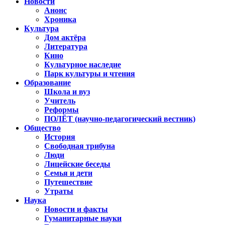
Новости
Анонс
Хроника
Культура
Дом актёра
Литература
Кино
Культурное наследие
Парк культуры и чтения
Образование
Школа и вуз
Учитель
Реформы
ПОЛЁТ (научно-педагогический вестник)
Общество
История
Свободная трибуна
Люди
Лицейские беседы
Семья и дети
Путешествие
Утраты
Наука
Новости и факты
Гуманитарные науки