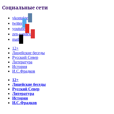
Социальные сети
vkontakte
twitter
youtube
zen-yandex
mail
12+
Лицейские беседы
Русский Север
Литература
История
И.С.Фрадков
12+
Лицейские беседы
Русский Север
Литература
История
И.С.Фрадков