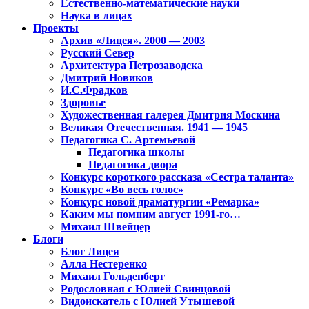
Естественно-математические науки
Наука в лицах
Проекты
Архив «Лицея». 2000 — 2003
Русский Север
Архитектура Петрозаводска
Дмитрий Новиков
И.С.Фрадков
Здоровье
Художественная галерея Дмитрия Москина
Великая Отечественная. 1941 — 1945
Педагогика С. Артемьевой
Педагогика школы
Педагогика двора
Конкурс короткого рассказа «Сестра таланта»
Конкурс «Во весь голос»
Конкурс новой драматургии «Ремарка»
Каким мы помним август 1991-го…
Михаил Швейцер
Блоги
Блог Лицея
Алла Нестеренко
Михаил Гольденберг
Родословная с Юлией Свинцовой
Видоискатель с Юлией Утышевой