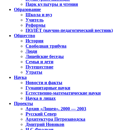
Парк культуры и чтения
Образование
Школа и вуз
Учитель
Реформы
ПОЛЁТ (научно-педагогический вестник)
Общество
История
Свободная трибуна
Люди
Лицейские беседы
Семья и дети
Путешествие
Утраты
Наука
Новости и факты
Гуманитарные науки
Естественно-математические науки
Наука в лицах
Проекты
Архив «Лицея». 2000 — 2003
Русский Север
Архитектура Петрозаводска
Дмитрий Новиков
И.С.Фрадков