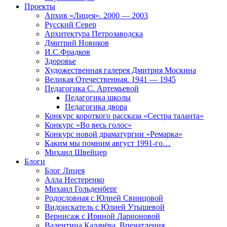
Проекты
Архив «Лицея». 2000 — 2003
Русский Север
Архитектура Петрозаводска
Дмитрий Новиков
И.С.Фрадков
Здоровье
Художественная галерея Дмитрия Москина
Великая Отечественная. 1941 — 1945
Педагогика С. Артемьевой
Педагогика школы
Педагогика двора
Конкурс короткого рассказа «Сестра таланта»
Конкурс «Во весь голос»
Конкурс новой драматургии «Ремарка»
Каким мы помним август 1991-го…
Михаил Швейцер
Блоги
Блог Лицея
Алла Нестеренко
Михаил Гольденберг
Родословная с Юлией Свинцовой
Видоискатель с Юлией Утышевой
Вернисаж с Ириной Ларионовой
Валентина Калачёва. Впечатления