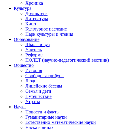
Хроника
Культура
Дом актёра
Литература
Кино
Культурное наследие
Парк культуры и чтения
Образование
Школа и вуз
Учитель
Реформы
ПОЛЁТ (научно-педагогический вестник)
Общество
История
Свободная трибуна
Люди
Лицейские беседы
Семья и дети
Путешествие
Утраты
Наука
Новости и факты
Гуманитарные науки
Естественно-математические науки
Наука в лицах