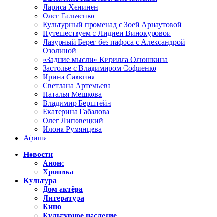
Лариса Хенинен
Олег Гальченко
Культурный променад с Зоей Арнаутовой
Путешествуем с Лидией Винокуровой
Лазурный Берег без пафоса с Александрой
Озолиной
«Задние мысли» Кирилла Олюшкина
Застолье с Владимиром Софиенко
Ирина Савкина
Светлана Артемьева
Наталья Мешкова
Владимир Берштейн
Екатерина Габалова
Олег Липовецкий
Илона Румянцева
Афиша
Новости
Анонс
Хроника
Культура
Дом актёра
Литература
Кино
Культурное наследие