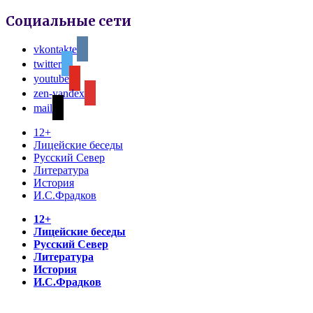
Социальные сети
vkontakte
twitter
youtube
zen-yandex
mail
12+
Лицейские беседы
Русский Север
Литература
История
И.С.Фрадков
12+
Лицейские беседы
Русский Север
Литература
История
И.С.Фрадков