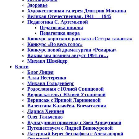
Здоровье
Художественная галерея Дмитрия Москина
Великая Отечественная. 1941 — 1945
Педагогика С. Артемьевой
Педагогика школы
Педагогика двора
Конкурс короткого рассказа «Сестра таланта»
Конкурс «Во весь голос»
Конкурс новой драматургии «Ремарка»
Каким мы помним август 1991-го…
Михаил Швейцер
Блоги
Блог Лицея
Алла Нестеренко
Михаил Гольденберг
Родословная с Юлией Свинцовой
Видоискатель с Юлией Утышевой
Вернисаж с Ириной Ларионовой
Валентина Калачёва. Впечатления
Лариса Хенинен
Олег Гальченко
Культурный променад с Зоей Арнаутовой
Путешествуем с Лидией Винокуровой
Лазурный Берег без пафоса с Александрой