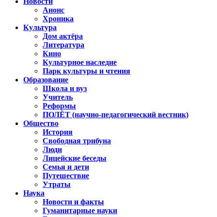
Новости
Анонс
Хроника
Культура
Дом актёра
Литература
Кино
Культурное наследие
Парк культуры и чтения
Образование
Школа и вуз
Учитель
Реформы
ПОЛЁТ (научно-педагогический вестник)
Общество
История
Свободная трибуна
Люди
Лицейские беседы
Семья и дети
Путешествие
Утраты
Наука
Новости и факты
Гуманитарные науки