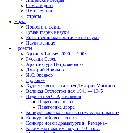
Лицейские беседы
Семья и дети
Путешествие
Утраты
Наука
Новости и факты
Гуманитарные науки
Естественно-математические науки
Наука в лицах
Проекты
Архив «Лицея». 2000 — 2003
Русский Север
Архитектура Петрозаводска
Дмитрий Новиков
И.С.Фрадков
Здоровье
Художественная галерея Дмитрия Москина
Великая Отечественная. 1941 — 1945
Педагогика С. Артемьевой
Педагогика школы
Педагогика двора
Конкурс короткого рассказа «Сестра таланта»
Конкурс «Во весь голос»
Конкурс новой драматургии «Ремарка»
Каким мы помним август 1991-го…