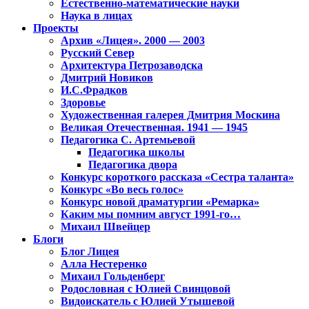
Естественно-математические науки
Наука в лицах
Проекты
Архив «Лицея». 2000 — 2003
Русский Север
Архитектура Петрозаводска
Дмитрий Новиков
И.С.Фрадков
Здоровье
Художественная галерея Дмитрия Москина
Великая Отечественная. 1941 — 1945
Педагогика С. Артемьевой
Педагогика школы
Педагогика двора
Конкурс короткого рассказа «Сестра таланта»
Конкурс «Во весь голос»
Конкурс новой драматургии «Ремарка»
Каким мы помним август 1991-го…
Михаил Швейцер
Блоги
Блог Лицея
Алла Нестеренко
Михаил Гольденберг
Родословная с Юлией Свинцовой
Видоискатель с Юлией Утышевой