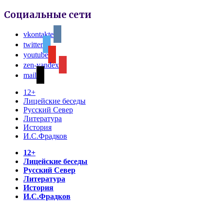
Социальные сети
vkontakte
twitter
youtube
zen-yandex
mail
12+
Лицейские беседы
Русский Север
Литература
История
И.С.Фрадков
12+
Лицейские беседы
Русский Север
Литература
История
И.С.Фрадков