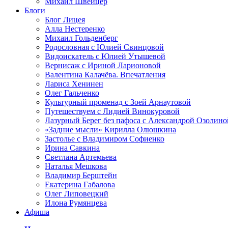
Михаил Швейцер
Блоги
Блог Лицея
Алла Нестеренко
Михаил Гольденберг
Родословная с Юлией Свинцовой
Видоискатель с Юлией Утышевой
Вернисаж с Ириной Ларионовой
Валентина Калачёва. Впечатления
Лариса Хенинен
Олег Гальченко
Культурный променад с Зоей Арнаутовой
Путешествуем с Лидией Винокуровой
Лазурный Берег без пафоса с Александрой Озолино
«Задние мысли» Кирилла Олюшкина
Застолье с Владимиром Софиенко
Ирина Савкина
Светлана Артемьева
Наталья Мешкова
Владимир Берштейн
Екатерина Габалова
Олег Липовецкий
Илона Румянцева
Афиша