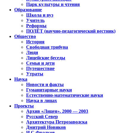
Парк культуры и чтения
Образование
Школа и вуз
Учитель
Реформы
ПОЛЁТ (научно-педагогический вестник)
Общество
История
Свободная трибуна
Люди
Лицейские беседы
Семья и дети
Путешествие
Утраты
Наука
Новости и факты
Гуманитарные науки
Естественно-математические науки
Наука в лицах
Проекты
Архив «Лицея». 2000 — 2003
Русский Север
Архитектура Петрозаводска
Дмитрий Новиков
И.С.Фрадков