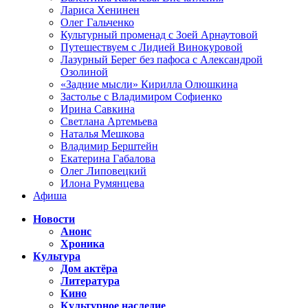
Лариса Хенинен
Олег Гальченко
Культурный променад с Зоей Арнаутовой
Путешествуем с Лидией Винокуровой
Лазурный Берег без пафоса с Александрой
Озолиной
«Задние мысли» Кирилла Олюшкина
Застолье с Владимиром Софиенко
Ирина Савкина
Светлана Артемьева
Наталья Мешкова
Владимир Берштейн
Екатерина Габалова
Олег Липовецкий
Илона Румянцева
Афиша
Новости
Анонс
Хроника
Культура
Дом актёра
Литература
Кино
Культурное наследие