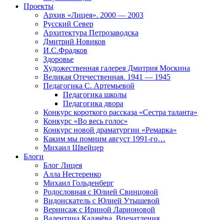
Проекты
Архив «Лицея». 2000 — 2003
Русский Север
Архитектура Петрозаводска
Дмитрий Новиков
И.С.Фрадков
Здоровье
Художественная галерея Дмитрия Москина
Великая Отечественная. 1941 — 1945
Педагогика С. Артемьевой
Педагогика школы
Педагогика двора
Конкурс короткого рассказа «Сестра таланта»
Конкурс «Во весь голос»
Конкурс новой драматургии «Ремарка»
Каким мы помним август 1991-го…
Михаил Швейцер
Блоги
Блог Лицея
Алла Нестеренко
Михаил Гольденберг
Родословная с Юлией Свинцовой
Видоискатель с Юлией Утышевой
Вернисаж с Ириной Ларионовой
Валентина Калачёва. Впечатления