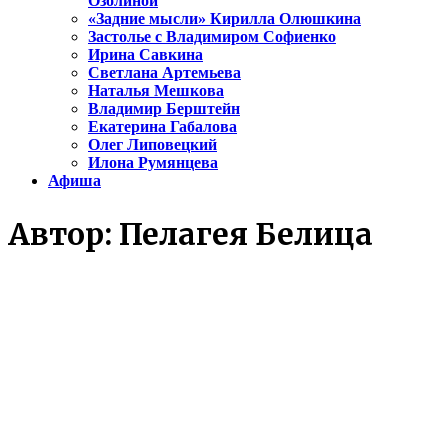
Озолиной
«Задние мысли» Кирилла Олюшкина
Застолье с Владимиром Софиенко
Ирина Савкина
Светлана Артемьева
Наталья Мешкова
Владимир Берштейн
Екатерина Габалова
Олег Липовецкий
Илона Румянцева
Афиша
Автор:
Пелагея Белица