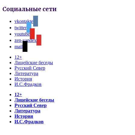
Социальные сети
vkontakte
twitter
youtube
zen-yandex
mail
12+
Лицейские беседы
Русский Север
Литература
История
И.С.Фрадков
12+
Лицейские беседы
Русский Север
Литература
История
И.С.Фрадков