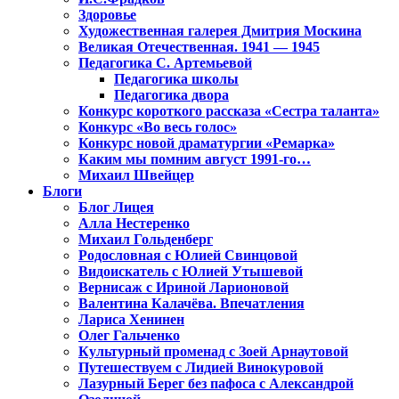
Здоровье
Художественная галерея Дмитрия Москина
Великая Отечественная. 1941 — 1945
Педагогика С. Артемьевой
Педагогика школы
Педагогика двора
Конкурс короткого рассказа «Сестра таланта»
Конкурс «Во весь голос»
Конкурс новой драматургии «Ремарка»
Каким мы помним август 1991-го…
Михаил Швейцер
Блоги
Блог Лицея
Алла Нестеренко
Михаил Гольденберг
Родословная с Юлией Свинцовой
Видоискатель с Юлией Утышевой
Вернисаж с Ириной Ларионовой
Валентина Калачёва. Впечатления
Лариса Хенинен
Олег Гальченко
Культурный променад с Зоей Арнаутовой
Путешествуем с Лидией Винокуровой
Лазурный Берег без пафоса с Александрой