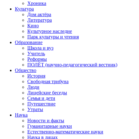
Хроника
Культура
Дом актёра
Литература
Кино
Культурное наследие
Парк культуры и чтения
Образование
Школа и вуз
Учитель
Реформы
ПОЛЁТ (научно-педагогический вестник)
Общество
История
Свободная трибуна
Люди
Лицейские беседы
Семья и дети
Путешествие
Утраты
Наука
Новости и факты
Гуманитарные науки
Естественно-математические науки
Наука в лицах