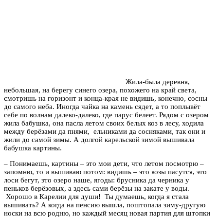
Жила-была деревня,
небольшая, на берегу синего озера, похожего на край света,
смотришь на горизонт и конца-края не видишь, конечно, сосны
до самого неба. Иногда чайка на камень сядет, а то поплывёт
себе по волнам далеко-далеко, где парус белеет. Рядом с озером
жила бабушка, она пасла летом своих белых коз в лесу, ходила
между берёзами да пнями, ельниками да сосняками, так они и
жили до самой зимы. А долгой карельской зимой вышивала
бабушка картины.
– Понимаешь, картины – это мои дети, что летом посмотрю –
запомню, то и вышиваю потом: видишь – это козы пасутся, это
лоси бегут, это озеро наше, ягоды: брусника да черника у
пеньков берёзовых, а здесь сами берёзы на закате у воды.
Хорошо в Карелии для души! Ты думаешь, когда я стала
вышивать? А когда на пенсию вышла, поштопала зиму-другую
носки на всю родню, но каждый месяц новая партия для штопки