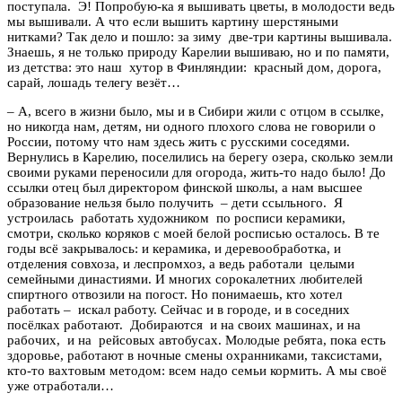
поступала. Э! Попробую-ка я вышивать цветы, в молодости ведь
мы вышивали. А что если вышить картину шерстяными
нитками? Так дело и пошло: за зиму две-три картины вышивала.
Знаешь, я не только природу Карелии вышиваю, но и по памяти,
из детства: это наш хутор в Финляндии: красный дом, дорога,
сарай, лошадь телегу везёт…
– А, всего в жизни было, мы и в Сибири жили с отцом в ссылке,
но никогда нам, детям, ни одного плохого слова не говорили о
России, потому что нам здесь жить с русскими соседями.
Вернулись в Карелию, поселились на берегу озера, сколько земли
своими руками переносили для огорода, жить-то надо было! До
ссылки отец был директором финской школы, а нам высшее
образование нельзя было получить – дети ссыльного. Я
устроилась работать художником по росписи керамики,
смотри, сколько коряков с моей белой росписью осталось. В те
годы всё закрывалось: и керамика, и деревообработка, и
отделения совхоза, и леспромхоз, а ведь работали целыми
семейными династиями. И многих сорокалетних любителей
спиртного отвозили на погост. Но понимаешь, кто хотел
работать – искал работу. Сейчас и в городе, и в соседних
посёлках работают. Добираются и на своих машинах, и на
рабочих, и на рейсовых автобусах. Молодые ребята, пока есть
здоровье, работают в ночные смены охранниками, таксистами,
кто-то вахтовым методом: всем надо семьи кормить. А мы своё
уже отработали…