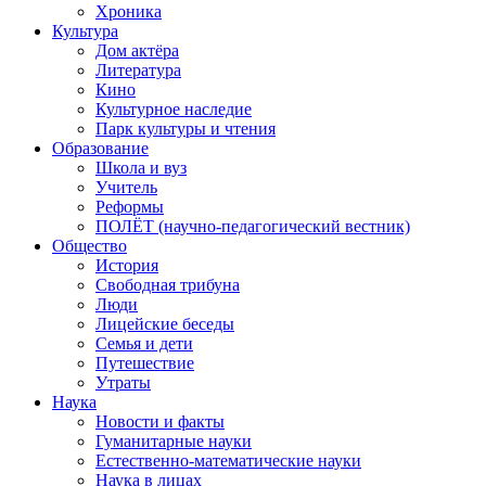
Хроника
Культура
Дом актёра
Литература
Кино
Культурное наследие
Парк культуры и чтения
Образование
Школа и вуз
Учитель
Реформы
ПОЛЁТ (научно-педагогический вестник)
Общество
История
Свободная трибуна
Люди
Лицейские беседы
Семья и дети
Путешествие
Утраты
Наука
Новости и факты
Гуманитарные науки
Естественно-математические науки
Наука в лицах