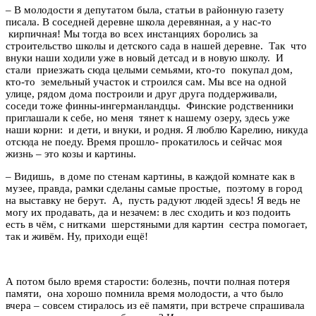
– В молодости я депутатом была, статьи в районную газету
писала. В соседней деревне школа деревянная, а у нас-то
кирпичная! Мы тогда во всех инстанциях боролись за
строительство школы и детского сада в нашей деревне. Так что
внуки наши ходили уже в новый детсад и в новую школу. И
стали приезжать сюда целыми семьями, кто-то покупал дом,
кто-то земельный участок и строился сам. Мы все на одной
улице, рядом дома построили и друг друга поддерживали,
соседи тоже финны-ингерманландцы. Финские родственники
приглашали к себе, но меня тянет к нашему озеру, здесь уже
наши корни: и дети, и внуки, и родня. Я люблю Карелию, никуда
отсюда не поеду. Время прошло- прокатилось и сейчас моя
жизнь – это козы и картины.
– Видишь, в доме по стенам картины, в каждой комнате как в
музее, правда, рамки сделаны самые простые, поэтому в город
на выставку не берут. А, пусть радуют людей здесь! Я ведь не
могу их продавать, да и незачем: в лес сходить и коз подоить
есть в чём, с нитками шерстяными для картин сестра помогает,
так и живём. Ну, приходи ещё!
А потом было время старости: болезнь, почти полная потеря
памяти, она хорошо помнила время молодости, а что было
вчера – совсем стиралось из её памяти, при встрече спрашивала