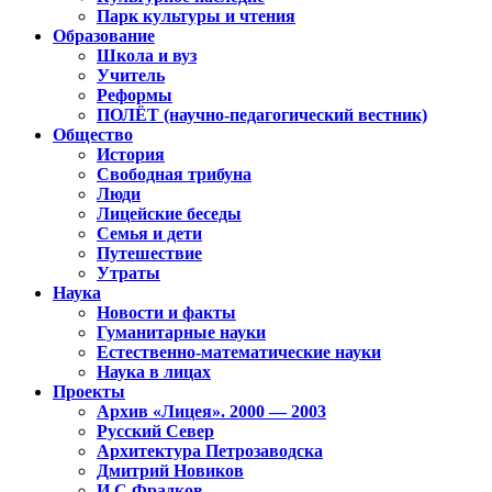
Парк культуры и чтения
Образование
Школа и вуз
Учитель
Реформы
ПОЛЁТ (научно-педагогический вестник)
Общество
История
Свободная трибуна
Люди
Лицейские беседы
Семья и дети
Путешествие
Утраты
Наука
Новости и факты
Гуманитарные науки
Естественно-математические науки
Наука в лицах
Проекты
Архив «Лицея». 2000 — 2003
Русский Север
Архитектура Петрозаводска
Дмитрий Новиков
И.С.Фрадков