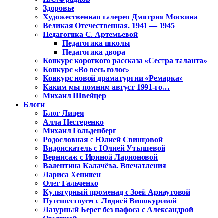
Здоровье
Художественная галерея Дмитрия Москина
Великая Отечественная. 1941 — 1945
Педагогика С. Артемьевой
Педагогика школы
Педагогика двора
Конкурс короткого рассказа «Сестра таланта»
Конкурс «Во весь голос»
Конкурс новой драматургии «Ремарка»
Каким мы помним август 1991-го…
Михаил Швейцер
Блоги
Блог Лицея
Алла Нестеренко
Михаил Гольденберг
Родословная с Юлией Свинцовой
Видоискатель с Юлией Утышевой
Вернисаж с Ириной Ларионовой
Валентина Калачёва. Впечатления
Лариса Хенинен
Олег Гальченко
Культурный променад с Зоей Арнаутовой
Путешествуем с Лидией Винокуровой
Лазурный Берег без пафоса с Александрой