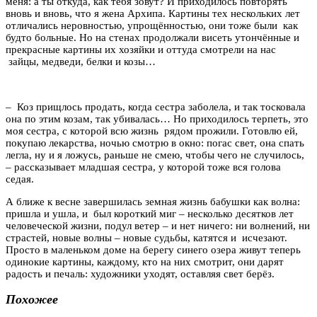
меня: а ты откуда, как тебя зовут? И приходилось повторять
вновь и вновь, что я жена Архипа. Картины тех нескольких лет
отличались неровностью, упрощённостью, они тоже были как
будто больные. Но на стенах продолжали висеть утончённые и
прекрасные картины их хозяйки и оттуда смотрели на нас
зайцы, медведи, белки и козы…
– Коз прищлось продать, когда сестра заболела, и так тосковала
она по этим козам, так убивалась… Но приходилось терпеть, это
моя сестра, с которой всю жизнь рядом прожили. Готовлю ей,
покупаю лекарства, ночью смотрю в окно: погас свет, она спать
легла, ну и я ложусь, раньше не смею, чтобы чего не случилось,
– рассказывает младшая сестра, у которой тоже вся голова
седая.
А ближе к весне завершилась земная жизнь бабушки как волна:
пришла и ушла, и был короткий миг – несколько десятков лет
человеческой жизни, подул ветер – и нет ничего: ни волнений, ни
страстей, новые волны – новые судьбы, катятся и исчезают.
Просто в маленьком доме на берегу синего озера живут теперь
одинокие картины, каждому, кто на них смотрит, они дарят
радость и печаль: художники уходят, оставляя свет берёз.
Похожее