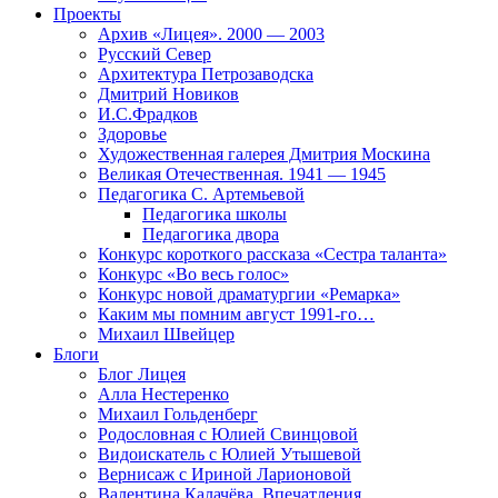
Проекты
Архив «Лицея». 2000 — 2003
Русский Север
Архитектура Петрозаводска
Дмитрий Новиков
И.С.Фрадков
Здоровье
Художественная галерея Дмитрия Москина
Великая Отечественная. 1941 — 1945
Педагогика С. Артемьевой
Педагогика школы
Педагогика двора
Конкурс короткого рассказа «Сестра таланта»
Конкурс «Во весь голос»
Конкурс новой драматургии «Ремарка»
Каким мы помним август 1991-го…
Михаил Швейцер
Блоги
Блог Лицея
Алла Нестеренко
Михаил Гольденберг
Родословная с Юлией Свинцовой
Видоискатель с Юлией Утышевой
Вернисаж с Ириной Ларионовой
Валентина Калачёва. Впечатления