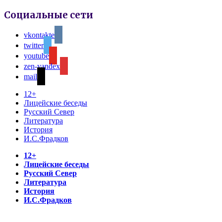
Социальные сети
vkontakte
twitter
youtube
zen-yandex
mail
12+
Лицейские беседы
Русский Север
Литература
История
И.С.Фрадков
12+
Лицейские беседы
Русский Север
Литература
История
И.С.Фрадков