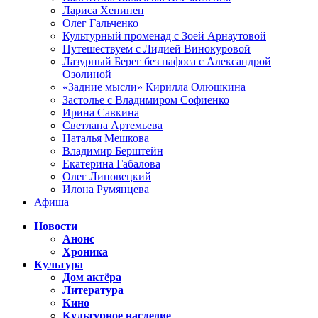
Лариса Хенинен
Олег Гальченко
Культурный променад с Зоей Арнаутовой
Путешествуем с Лидией Винокуровой
Лазурный Берег без пафоса с Александрой
Озолиной
«Задние мысли» Кирилла Олюшкина
Застолье с Владимиром Софиенко
Ирина Савкина
Светлана Артемьева
Наталья Мешкова
Владимир Берштейн
Екатерина Габалова
Олег Липовецкий
Илона Румянцева
Афиша
Новости
Анонс
Хроника
Культура
Дом актёра
Литература
Кино
Культурное наследие