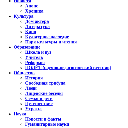
Новости
Анонс
Хроника
Культура
Дом актёра
Литература
Кино
Культурное наследие
Парк культуры и чтения
Образование
Школа и вуз
Учитель
Реформы
ПОЛЁТ (научно-педагогический вестник)
Общество
История
Свободная трибуна
Люди
Лицейские беседы
Семья и дети
Путешествие
Утраты
Наука
Новости и факты
Гуманитарные науки