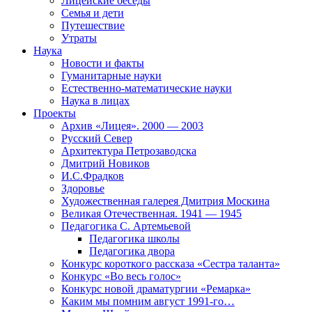
Лицейские беседы
Семья и дети
Путешествие
Утраты
Наука
Новости и факты
Гуманитарные науки
Естественно-математические науки
Наука в лицах
Проекты
Архив «Лицея». 2000 — 2003
Русский Север
Архитектура Петрозаводска
Дмитрий Новиков
И.С.Фрадков
Здоровье
Художественная галерея Дмитрия Москина
Великая Отечественная. 1941 — 1945
Педагогика С. Артемьевой
Педагогика школы
Педагогика двора
Конкурс короткого рассказа «Сестра таланта»
Конкурс «Во весь голос»
Конкурс новой драматургии «Ремарка»
Каким мы помним август 1991-го…