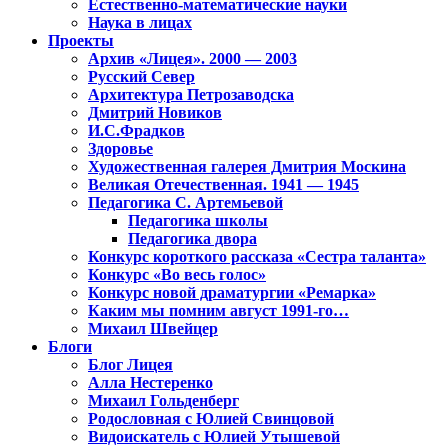
Естественно-математические науки
Наука в лицах
Проекты
Архив «Лицея». 2000 — 2003
Русский Север
Архитектура Петрозаводска
Дмитрий Новиков
И.С.Фрадков
Здоровье
Художественная галерея Дмитрия Москина
Великая Отечественная. 1941 — 1945
Педагогика С. Артемьевой
Педагогика школы
Педагогика двора
Конкурс короткого рассказа «Сестра таланта»
Конкурс «Во весь голос»
Конкурс новой драматургии «Ремарка»
Каким мы помним август 1991-го…
Михаил Швейцер
Блоги
Блог Лицея
Алла Нестеренко
Михаил Гольденберг
Родословная с Юлией Свинцовой
Видоискатель с Юлией Утышевой