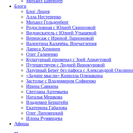
Михаил Швейцер
Блоги
Блог Лицея
Алла Нестеренко
Михаил Гольденберг
Родословная с Юлией Свинцовой
Видоискатель с Юлией Утышевой
Вернисаж с Ириной Ларионовой
Валентина Калачёва. Впечатления
Лариса Хенинен
Олег Гальченко
Культурный променад с Зоей Арнаутовой
Путешествуем с Лидией Винокуровой
Лазурный Берег без пафоса с Александрой Озолино
«Задние мысли» Кирилла Олюшкина
Застолье с Владимиром Софиенко
Ирина Савкина
Светлана Артемьева
Наталья Мешкова
Владимир Берштейн
Екатерина Габалова
Олег Липовецкий
Илона Румянцева
Афиша