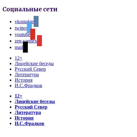
Социальные сети
vkontakte
twitter
youtube
zen-yandex
mail
12+
Лицейские беседы
Русский Север
Литература
История
И.С.Фрадков
12+
Лицейские беседы
Русский Север
Литература
История
И.С.Фрадков