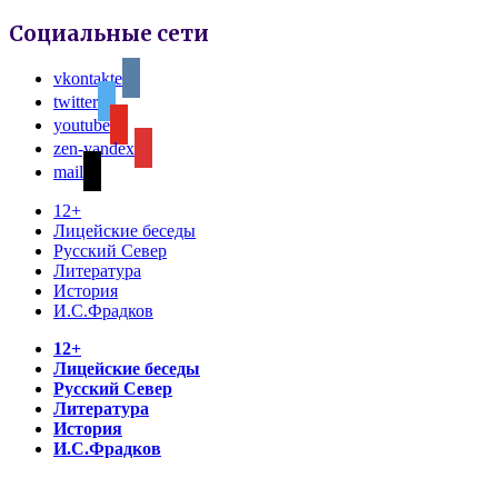
Социальные сети
vkontakte
twitter
youtube
zen-yandex
mail
12+
Лицейские беседы
Русский Север
Литература
История
И.С.Фрадков
12+
Лицейские беседы
Русский Север
Литература
История
И.С.Фрадков