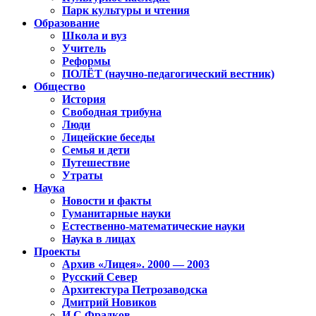
Парк культуры и чтения
Образование
Школа и вуз
Учитель
Реформы
ПОЛЁТ (научно-педагогический вестник)
Общество
История
Свободная трибуна
Люди
Лицейские беседы
Семья и дети
Путешествие
Утраты
Наука
Новости и факты
Гуманитарные науки
Естественно-математические науки
Наука в лицах
Проекты
Архив «Лицея». 2000 — 2003
Русский Север
Архитектура Петрозаводска
Дмитрий Новиков
И.С.Фрадков