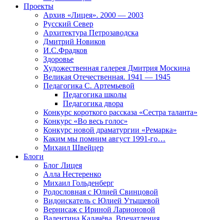
Проекты
Архив «Лицея». 2000 — 2003
Русский Север
Архитектура Петрозаводска
Дмитрий Новиков
И.С.Фрадков
Здоровье
Художественная галерея Дмитрия Москина
Великая Отечественная. 1941 — 1945
Педагогика С. Артемьевой
Педагогика школы
Педагогика двора
Конкурс короткого рассказа «Сестра таланта»
Конкурс «Во весь голос»
Конкурс новой драматургии «Ремарка»
Каким мы помним август 1991-го…
Михаил Швейцер
Блоги
Блог Лицея
Алла Нестеренко
Михаил Гольденберг
Родословная с Юлией Свинцовой
Видоискатель с Юлией Утышевой
Вернисаж с Ириной Ларионовой
Валентина Калачёва. Впечатления