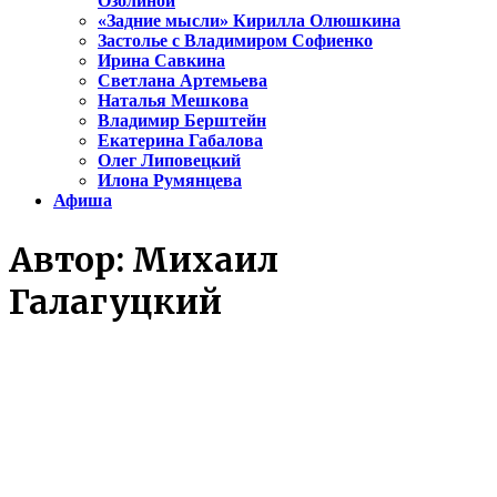
Озолиной
«Задние мысли» Кирилла Олюшкина
Застолье с Владимиром Софиенко
Ирина Савкина
Светлана Артемьева
Наталья Мешкова
Владимир Берштейн
Екатерина Габалова
Олег Липовецкий
Илона Румянцева
Афиша
Автор:
Михаил
Галагуцкий