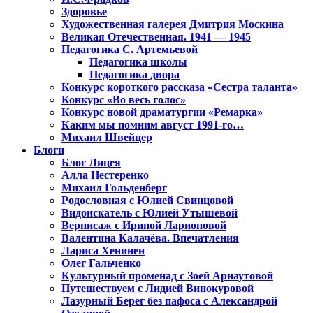
Здоровье
Художественная галерея Дмитрия Москина
Великая Отечественная. 1941 — 1945
Педагогика С. Артемьевой
Педагогика школы
Педагогика двора
Конкурс короткого рассказа «Сестра таланта»
Конкурс «Во весь голос»
Конкурс новой драматургии «Ремарка»
Каким мы помним август 1991-го…
Михаил Швейцер
Блоги
Блог Лицея
Алла Нестеренко
Михаил Гольденберг
Родословная с Юлией Свинцовой
Видоискатель с Юлией Утышевой
Вернисаж с Ириной Ларионовой
Валентина Калачёва. Впечатления
Лариса Хенинен
Олег Гальченко
Культурный променад с Зоей Арнаутовой
Путешествуем с Лидией Винокуровой
Лазурный Берег без пафоса с Александрой