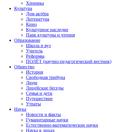
Хроника
Культура
Дом актёра
Литература
Кино
Культурное наследие
Парк культуры и чтения
Образование
Школа и вуз
Учитель
Реформы
ПОЛЁТ (научно-педагогический вестник)
Общество
История
Свободная трибуна
Люди
Лицейские беседы
Семья и дети
Путешествие
Утраты
Наука
Новости и факты
Гуманитарные науки
Естественно-математические науки
Наука в лицах