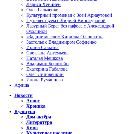
Лариса Хенинен
Олег Гальченко
Культурный променад с Зоей Арнаутовой
Путешествуем с Лидией Винокуровой
Лазурный Берег без пафоса с Александрой
Озолиной
«Задние мысли» Кирилла Олюшкина
Застолье с Владимиром Софиенко
Ирина Савкина
Светлана Артемьева
Наталья Мешкова
Владимир Берштейн
Екатерина Габалова
Олег Липовецкий
Илона Румянцева
Афиша
Новости
Анонс
Хроника
Культура
Дом актёра
Литература
Кино
Культурное наследие