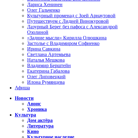
Лариса Хенинен
Олег Гальченко
Культурный променад с Зоей Арнаутовой
Путешествуем с Лидией Винокуровой
Лазурный Берег без пафоса с Александрой
Озолиной
«Задние мысли» Кирилла Олюшкина
Застолье с Владимиром Софиенко
Ирина Савкина
Светлана Артемьева
Наталья Мешкова
Владимир Берштейн
Екатерина Габалова
Олег Липовецкий
Илона Румянцева
Афиша
Новости
Анонс
Хроника
Культура
Дом актёра
Литература
Кино
Культурное наследие