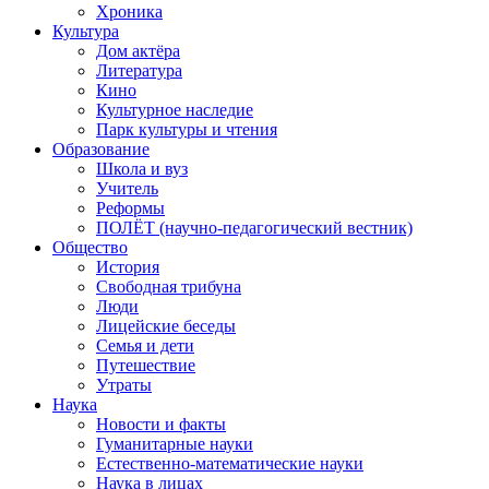
Хроника
Культура
Дом актёра
Литература
Кино
Культурное наследие
Парк культуры и чтения
Образование
Школа и вуз
Учитель
Реформы
ПОЛЁТ (научно-педагогический вестник)
Общество
История
Свободная трибуна
Люди
Лицейские беседы
Семья и дети
Путешествие
Утраты
Наука
Новости и факты
Гуманитарные науки
Естественно-математические науки
Наука в лицах