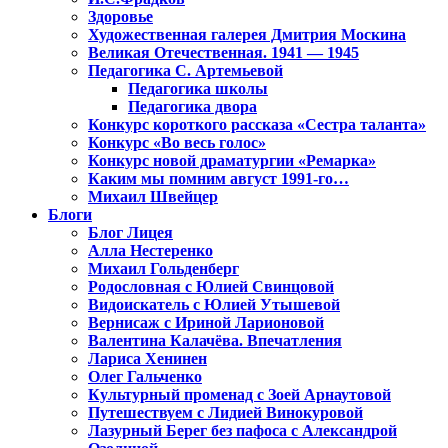
Здоровье
Художественная галерея Дмитрия Москина
Великая Отечественная. 1941 — 1945
Педагогика С. Артемьевой
Педагогика школы
Педагогика двора
Конкурс короткого рассказа «Сестра таланта»
Конкурс «Во весь голос»
Конкурс новой драматургии «Ремарка»
Каким мы помним август 1991-го…
Михаил Швейцер
Блоги
Блог Лицея
Алла Нестеренко
Михаил Гольденберг
Родословная с Юлией Свинцовой
Видоискатель с Юлией Утышевой
Вернисаж с Ириной Ларионовой
Валентина Калачёва. Впечатления
Лариса Хенинен
Олег Гальченко
Культурный променад с Зоей Арнаутовой
Путешествуем с Лидией Винокуровой
Лазурный Берег без пафоса с Александрой