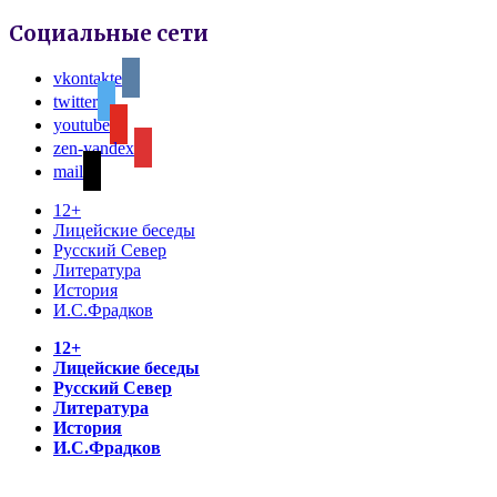
Социальные сети
vkontakte
twitter
youtube
zen-yandex
mail
12+
Лицейские беседы
Русский Север
Литература
История
И.С.Фрадков
12+
Лицейские беседы
Русский Север
Литература
История
И.С.Фрадков