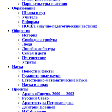
Парк культуры и чтения
Образование
Школа и вуз
Учитель
Реформы
ПОЛЁТ (научно-педагогический вестник)
Общество
История
Свободная трибуна
Люди
Лицейские беседы
Семья и дети
Путешествие
Утраты
Наука
Новости и факты
Гуманитарные науки
Естественно-математические науки
Наука в лицах
Проекты
Архив «Лицея». 2000 — 2003
Русский Север
Архитектура Петрозаводска
Дмитрий Новиков
И.С.Фрадков