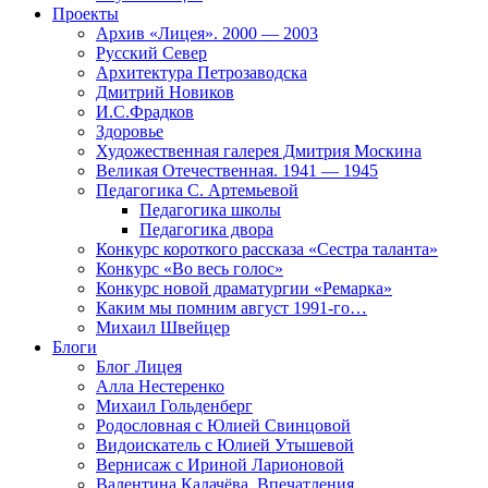
Проекты
Архив «Лицея». 2000 — 2003
Русский Север
Архитектура Петрозаводска
Дмитрий Новиков
И.С.Фрадков
Здоровье
Художественная галерея Дмитрия Москина
Великая Отечественная. 1941 — 1945
Педагогика С. Артемьевой
Педагогика школы
Педагогика двора
Конкурс короткого рассказа «Сестра таланта»
Конкурс «Во весь голос»
Конкурс новой драматургии «Ремарка»
Каким мы помним август 1991-го…
Михаил Швейцер
Блоги
Блог Лицея
Алла Нестеренко
Михаил Гольденберг
Родословная с Юлией Свинцовой
Видоискатель с Юлией Утышевой
Вернисаж с Ириной Ларионовой
Валентина Калачёва. Впечатления